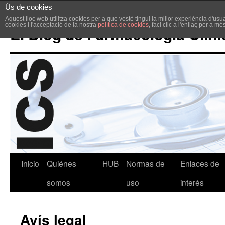
Ús de cookies
Aquest lloc web utilitza cookies per a que vostè tingui la millor experiència d'u
cookies i l'acceptació de la nostra
política de cookies
, faci clic a l'enllaç per a m
El Blog de Farmacología Clíni
Inicio
Quiénes
HUB
Normas de
Enlaces de
somos
uso
interés
Avís legal