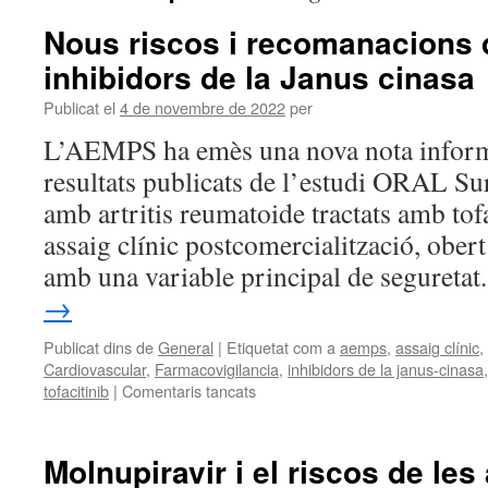
Nous riscos i recomanacions 
inhibidors de la Janus cinasa
Publicat el
4 de novembre de 2022
per
L’AEMPS ha emès una nova nota informa
resultats publicats de l’estudi ORAL Su
amb artritis reumatoide tractats amb tofa
assaig clínic postcomercialització, obert 
amb una variable principal de segureta
→
Publicat dins de
General
|
Etiquetat com a
aemps
,
assaig clínic
,
Cardiovascular
,
Farmacovigilancia
,
inhibidors de la janus-cinasa
tofacitinib
|
Comentaris tancats
Molnupiravir i el riscos de les