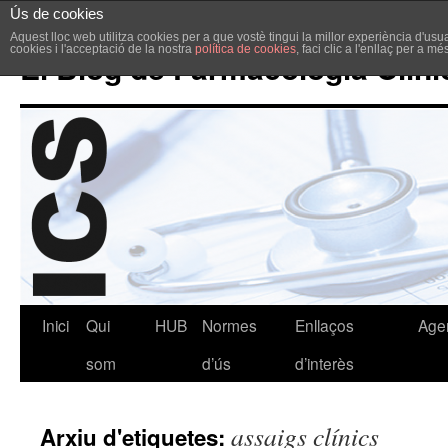
Ús de cookies
Aquest lloc web utilitza cookies per a que vostè tingui la millor experiència d'u
cookies i l'acceptació de la nostra
política de cookies
, faci clic a l'enllaç per a m
El Blog de Farmacologia Clíni
Inici
Qui
HUB
Normes
Enllaços
Age
som
d’ús
d’interès
assaigs clínics
Arxiu d'etiquetes: