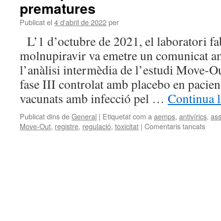
prematures
Publicat el
4 d'abril de 2022
per
L’1 d’octubre de 2021, el laboratori fa
molnupiravir va emetre un comunicat am
l’anàlisi intermèdia de l’estudi Move-Ou
fase III controlat amb placebo en pacie
vacunats amb infecció pel …
Continua l
Publicat dins de
General
|
Etiquetat com a
aemps
,
antivírics
,
ass
Move-Out
,
registre
,
regulació
,
toxicitat
|
Comentaris tancats