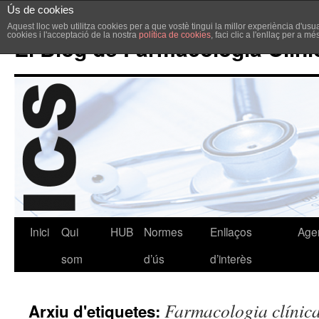
Ús de cookies
Aquest lloc web utilitza cookies per a que vostè tingui la millor experiència d'u
cookies i l'acceptació de la nostra
política de cookies
, faci clic a l'enllaç per a m
El Blog de Farmacologia Clíni
Inici
Qui
HUB
Normes
Enllaços
Age
som
d’ús
d’interès
Farmacologia clínic
Arxiu d'etiquetes: