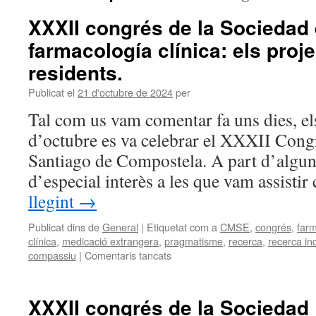
XXXII congrés de la Sociedad
farmacología clínica: els proj
residents.
Publicat el
21 d'octubre de 2024
per
Tal com us vam comentar fa uns dies, els
d’octubre es va celebrar el XXXII Cong
Santiago de Compostela. A part d’algu
d’especial interès a les que vam assist
llegint
→
Publicat dins de
General
|
Etiquetat com a
CMSE
,
congrés
,
far
clínica
,
medicació extrangera
,
pragmatisme
,
recerca
,
recerca i
compassiu
|
Comentaris tancats
XXXII congrés de la Sociedad