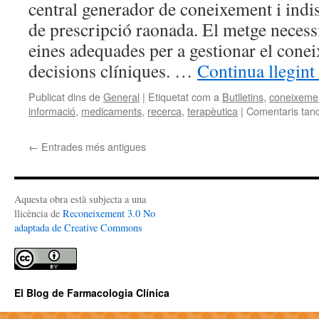
central generador de coneixement i indi
de prescripció raonada. El metge necessi
eines adequades per a gestionar el conei
decisions clíniques. …
Continua llegint
Publicat dins de
General
|
Etiquetat com a
Butlletins
,
coneixeme
informació
,
medicaments
,
recerca
,
terapèutica
|
Comentaris tan
←
Entrades més antigues
Aquesta obra està subjecta a una
llicència de
Reconeixement 3.0 No
adaptada de Creative Commons
El Blog de Farmacologia Clínica