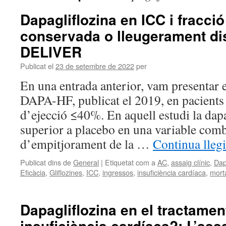
Dapagliflozina en ICC i fracció
conservada o lleugerament di
DELIVER
Publicat el
23 de setembre de 2022
per
En una entrada anterior, vam presentar el
DAPA-HF, publicat el 2019, en pacients
d’ejecció ≤40%. En aquell estudi la dapa
superior a placebo en una variable com
d’empitjorament de la …
Continua lleg
Publicat dins de
General
|
Etiquetat com a
AC
,
assaig clínic
,
Dap
Eficàcia
,
Gliflozines
,
ICC
,
ingressos
,
insuficiència cardíaca
,
morta
Dapagliflozina en el tractamen
insuficiència cardíaca?: L’as