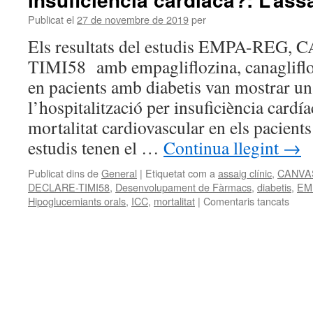
Publicat el
27 de novembre de 2019
per
Els resultats del estudis EMPA-REG
TIMI58 amb empagliflozina, canaglifloz
en pacients amb diabetis van mostrar u
l’hospitalització per insuficiència cardía
mortalitat cardiovascular en els pacients
estudis tenen el …
Continua llegint
→
Publicat dins de
General
|
Etiquetat com a
assaig clínic
,
CANVA
DECLARE-TIMI58
,
Desenvolupament de Fàrmacs
,
diabetis
,
EM
Hipoglucemiants orals
,
ICC
,
mortalitat
|
Comentaris tancats