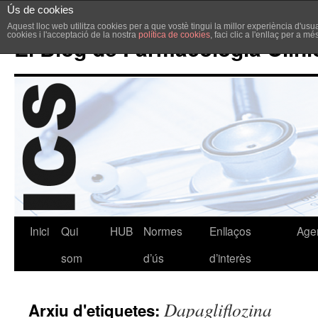
Ús de cookies
Aquest lloc web utilitza cookies per a que vostè tingui la millor experiència d'u
cookies i l'acceptació de la nostra
política de cookies
, faci clic a l'enllaç per a m
El Blog de Farmacologia Clíni
Inici
Qui
HUB
Normes
Enllaços
Age
som
d’ús
d’interès
Dapagliflozina
Arxiu d'etiquetes: