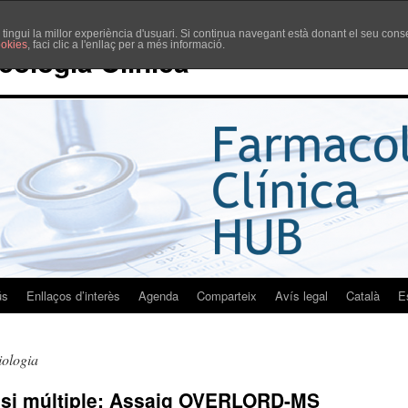
è tingui la millor experiència d'usuari. Si continua navegant està donant el seu co
ookies
, faci clic a l'enllaç per a més informació.
cologia Clínica
ús
Enllaços d’interès
Agenda
Comparteix
Avís legal
Català
E
ologia
rosi múltiple: Assaig OVERLORD-MS