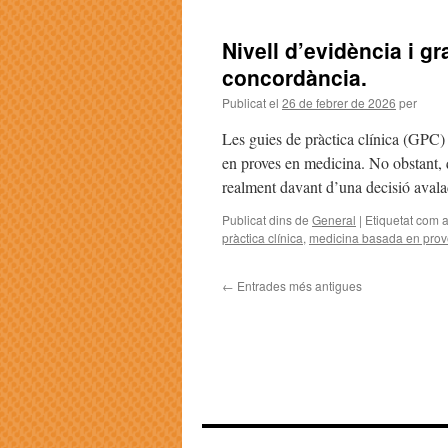
Nivell d’evidència i g
concordància.
Publicat el
26 de febrer de 2026
per
Les guies de pràctica clínica (GPC) 
en proves en medicina. No obstant,
realment davant d’una decisió avala
Publicat dins de
General
|
Etiquetat com 
pràctica clínica
,
medicina basada en prov
←
Entrades més antigues