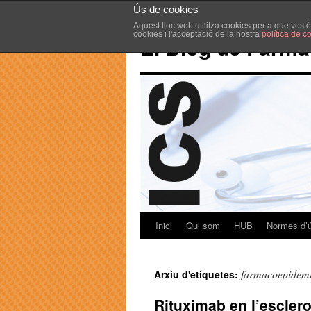
Ús de cookies
Aquest lloc web utilitza cookies per a que vost
cookies i l'acceptació de la nostra
política de c
El Blog de Farma
Inici
Qui som
HUB
Normes d’
farmacoepidemi
Arxiu d'etiquetes:
Rituximab en l’escle