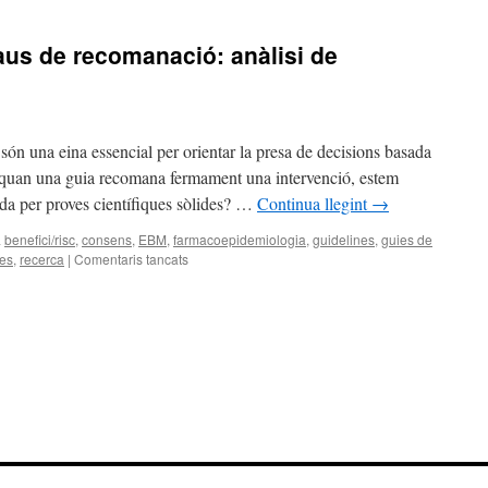
raus de recomanació: anàlisi de
són una eina essencial per orientar la presa de decisions basada
 quan una guia recomana fermament una intervenció, estem
da per proves científiques sòlides? …
Continua llegint
→
a
benefici/risc
,
consens
,
EBM
,
farmacoepidemiologia
,
guidelines
,
guies de
es
,
recerca
|
Comentaris tancats