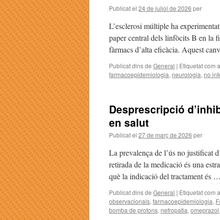
Publicat el
24 de juliol de 2026
per
L’esclerosi múltiple ha experimentat
paper central dels linfòcits B en la
fàrmacs d’alta eficàcia. Aquest ca
Publicat dins de
General
|
Etiquetat com 
farmacoepidemiologia
,
neurologia
,
no inf
Desprescripció d’inhib
en salut
Publicat el
27 de març de 2026
per
La prevalença de l’ús no justificat 
retirada de la medicació és una est
què la indicació del tractament és 
Publicat dins de
General
|
Etiquetat com 
observacionals
,
farmacoepidemiologia
,
F
bomba de protons
,
nefropatia
,
omeprazol