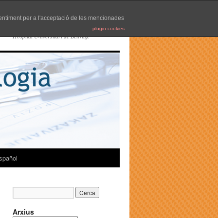
nsentiment per a l'acceptació de les mencionades
plugin cookies
Hospital Universitari de Bellvitge
spañol
Arxius