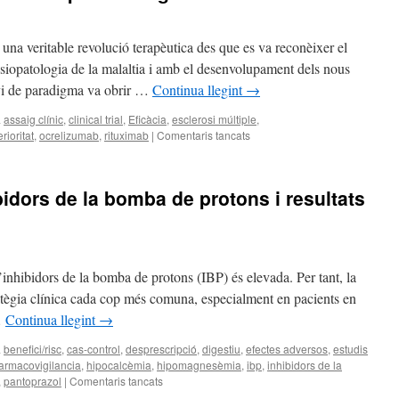
 una veritable revolució terapèutica des que es va reconèixer el
 fisiopatologia de la malaltia i amb el desenvolupament dels nous
nvi de paradigma va obrir …
Continua llegint
→
a
assaig clínic
,
clinical trial
,
Eficàcia
,
esclerosi múltiple
,
erioritat
,
ocrelizumab
,
rituximab
|
Comentaris tancats
idors de la bomba de protons i resultats
d’inhibidors de la bomba de protons (IBP) és elevada. Per tant, la
ratègia clínica cada cop més comuna, especialment en pacients en
…
Continua llegint
→
a
benefici/risc
,
cas-control
,
desprescripció
,
digestiu
,
efectes adversos
,
estudis
armacovigilancia
,
hipocalcèmia
,
hipomagnesèmia
,
ibp
,
inhibidors de la
,
pantoprazol
|
Comentaris tancats