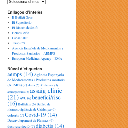
Enllaços d’interès
E-Butlletí Groc
El Supositorio
El Rincón de Sísifo
Hemos leído
Canal Salut
TerapICS
Agencia Española de Medicamentos y
Productos Sanitarios – AEMPS
European Medicines Agency – EMA
Núvol d’etiquetes
aemps
(14)
Agència Espanyola
de Medicaments i Productes sanitaris
(AEMPs)
(7)
alerta
(5)
Alzheimer
(5)
assaig clínic
antidepressius
(5)
(21)
benefici/risc
AVC
(6)
(16)
Butlletins
(6)
Butlletí de
Farmacovigilància de Catalunya
(6)
Covid-19
(14)
cohorts
(7)
Desenvolupament de Fàrmacs
(6)
diabetis
(14)
desprescripció
(7)