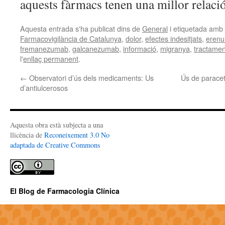
aquests fàrmacs tenen una millor relació
Aquesta entrada s'ha publicat dins de
General
i etiquetada amb
Farmacovigilància de Catalunya
,
dolor
,
efectes indesitjats
,
eren
fremanezumab
,
galcanezumab
,
informació
,
migranya
,
tractamen
l'
enllaç permanent
.
←
Observatori d’ús dels medicaments: Us
Ús de paracet
d’antiulcerosos
Aquesta obra està subjecta a una
llicència de
Reconeixement 3.0 No
adaptada de Creative Commons
El Blog de Farmacologia Clínica