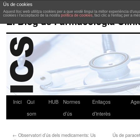
Ús de cookies
Aquest lloc web utilitza cookies per a que vostè tingui la millor experiència d'u
cookies i l'acceptació de la nostra
política de cookies
, faci clic a l'enllaç per a m
El Blog de Farmacologia Clíni
Inici
Qui
HUB
Normes
Enllaços
Age
som
d’ús
d’interès
←
Observatori d’ús dels medicaments: Us
Ús de paracet