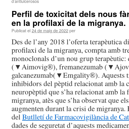
d’antiulcerosos
Perfil de toxicitat dels nous f
en la profilaxi de la migranya.
Publicat el
24 de maig de 2022
per
Des de l’any 2018 l’oferta terapèutica di
profilaxi de la migranya, compta amb tr
monoclonals d’un nou grup terapèutic:
(▼Aimovig®), fremanezumab (▼Ajov
galcanezumab(▼Emgality®). Aquests t
inhibidors del pèptid relacionat amb la
neuropèptid que s’ha relacionat amb la f
migranya, atès que s’ha observat que els
augmenten durant la crisi de migranya.
del
Butlletí de Farmacovigilància de Ca
dades de seguretat d’aquests medicamen