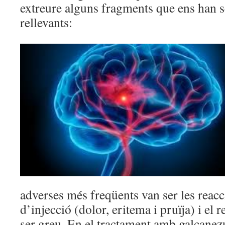
extreure alguns fragments que ens han 
rellevants:
adverses més freqüents van ser les reacc
d’injecció (dolor, eritema i pruïja) i el 
ser greu. En el tractament amb galcane