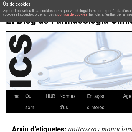
Ús de cookies
Aquest lloc web utilitza cookies per a que vostè tingui la millor experiència d'u
cookies i l'acceptació de la nostra
política de cookies
, faci clic a l'enllaç per a m
El Blog de Farmacologia Clíni
Inici
Qui
HUB
Normes
Enllaços
Age
som
d’ús
d’interès
anticossos monoclon
Arxiu d'etiquetes: