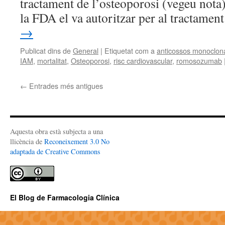
tractament de l’osteoporosi (vegeu nota)
la FDA el va autoritzar per al tractame
→
Publicat dins de
General
|
Etiquetat com a
anticossos monoclon
IAM
,
mortalitat
,
Osteoporosi
,
risc cardiovascular
,
romosozumab
←
Entrades més antigues
Aquesta obra està subjecta a una
llicència de
Reconeixement 3.0 No
adaptada de Creative Commons
El Blog de Farmacologia Clínica