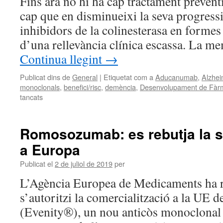
Fins ara no hi ha cap tractament prevent
cap que en disminueixi la seva progressi
inhibidors de la colinesterasa en formes
d’una rellevància clínica escassa. La 
Continua llegint
→
Publicat dins de
General
|
Etiquetat com a
Aducanumab
,
Alzhei
monoclonals
,
benefici/risc
,
demència
,
Desenvolupament de Fàr
tancats
Romosozumab: es rebutja la s
a Europa
Publicat el
2 de juliol de 2019
per
L’Agència Europea de Medicaments ha 
s’autoritzi la comercialització a la UE
(Evenity®), un nou anticòs monoclonal 