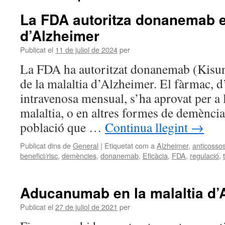
La FDA autoritza donanemab en
d’Alzheimer
Publicat el
11 de juliol de 2024
per
La FDA ha autoritzat donanemab (Kisun
de la malaltia d’Alzheimer. El fàrmac, 
intravenosa mensual, s’ha aprovat per a 
malaltia, o en altres formes de demència 
població que …
Continua llegint
→
Publicat dins de
General
|
Etiquetat com a
Alzheimer
,
anticosso
benefici/risc
,
demències
,
donanemab
,
Eficàcia
,
FDA
,
regulació
,
Aducanumab en la malaltia d’
Publicat el
27 de juliol de 2021
per