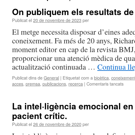
On publiquem els resultats de
Publicat el
20 de novembre de 2023
per
El metge necessita disposar d’eines ade
coneixement. Fa més de 20 anys, Richar
moment editor en cap de la revista BMJ,
proporcionar una atenció mèdica de qual
actualització continuada …
Continua ll
Publicat dins de
General
|
Etiquetat com a
bioètica
,
coneixemen
acces
,
premsa
,
publicacions
,
recerca
|
Comentaris tancats
La intel·ligència emocional en 
pacient crític.
Publicat el
26 de novembre de 2020
per