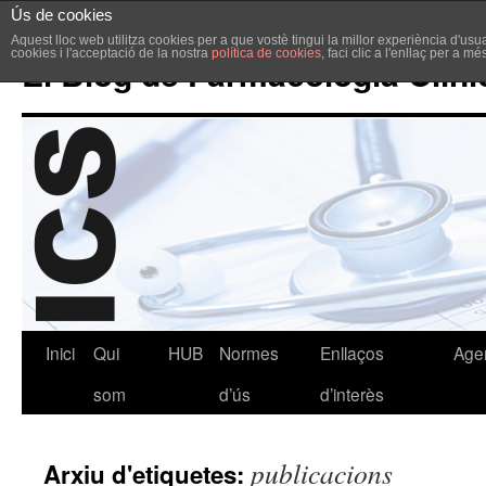
Ús de cookies
Aquest lloc web utilitza cookies per a que vostè tingui la millor experiència d'u
cookies i l'acceptació de la nostra
política de cookies
, faci clic a l'enllaç per a m
El Blog de Farmacologia Clíni
Inici
Qui
HUB
Normes
Enllaços
Age
som
d’ús
d’interès
publicacions
Arxiu d'etiquetes: