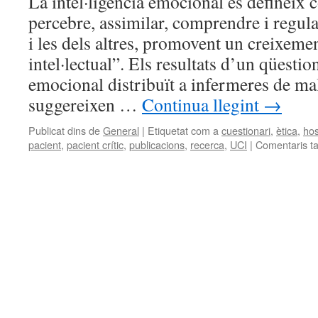
La intel·ligència emocional es defineix c
percebre, assimilar, comprendre i regul
i les dels altres, promovent un creixeme
intel·lectual”. Els resultats d’un qüestio
emocional distribuït a infermeres de mala
suggereixen …
Continua llegint
→
Publicat dins de
General
|
Etiquetat com a
cuestionari
,
ètica
,
hos
pacient
,
pacient crític
,
publicacions
,
recerca
,
UCI
|
Comentaris t