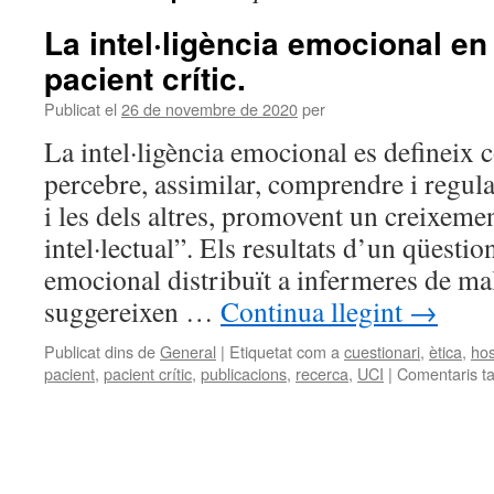
La intel·ligència emocional en 
pacient crític.
Publicat el
26 de novembre de 2020
per
La intel·ligència emocional es defineix c
percebre, assimilar, comprendre i regul
i les dels altres, promovent un creixeme
intel·lectual”. Els resultats d’un qüestio
emocional distribuït a infermeres de mala
suggereixen …
Continua llegint
→
Publicat dins de
General
|
Etiquetat com a
cuestionari
,
ètica
,
hos
pacient
,
pacient crític
,
publicacions
,
recerca
,
UCI
|
Comentaris t