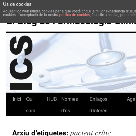
Ús de cookies
Aquest lloc web utilitza cookies per a que vostè tingui la millor experiència d'u
cookies i l'acceptació de la nostra
política de cookies
, faci clic a l'enllaç per a m
El Blog de Farmacologia Clíni
Inici
Qui
HUB
Normes
Enllaços
Age
som
d’ús
d’interès
pacient crític
Arxiu d'etiquetes: