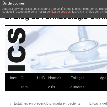
Ús de cookies
Aquest lloc web utilitza cookies per a que vostè tingui la millor experiència d'u
cookies i l'acceptació de la nostra
política de cookies
, faci clic a l'enllaç per a m
El Blog de Farmacologia Clíni
Inici
Qui
HUB
Normes
Enllaços
Age
som
d’ús
d’interès
←
Estatines en prevenció primària en pacients
Eficàcia de