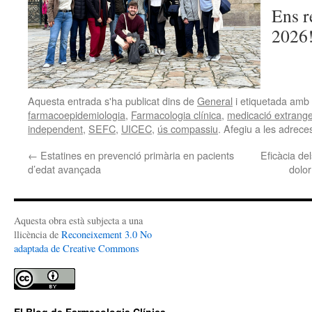
Ens r
2026!
Aquesta entrada s'ha publicat dins de
General
i etiquetada amb
farmacoepidemiologia
,
Farmacologia clínica
,
medicació extrang
independent
,
SEFC
,
UICEC
,
ús compassiu
. Afegiu a les adreces
←
Estatines en prevenció primària en pacients
Eficàcia de
d’edat avançada
dolor
Aquesta obra està subjecta a una
llicència de
Reconeixement 3.0 No
adaptada de Creative Commons