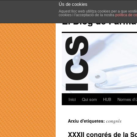
Ús de cookies
Aquest lloc web utilitza cookies per a que vost
cookies i l'acceptació de la nostra
política de c
El Blog de Farma
Inici
Qui som
HUB
Normes d’
congrés
Arxiu d'etiquetes:
XXXII congrés de la S