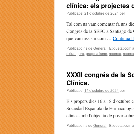
clínica: els projectes 
Publicat el
21 d'octubre de 2024
per
Tal com us vam comentar fa uns dies
Congrés de la SEFC a Santiago de C
que vam assistir com …
Continua l
Publicat dins de
General
|
Etiquetat com 
extrangera
,
pragmatisme
,
recerca
,
recerc
XXXII congrés de la 
Clínica.
Publicat el
14 d'octubre de 2024
per
Els propers dies 16 a 18 d’octubre 
Sociedad Española de Farmacología
clínics amb l’objectiu de posar sob
Publicat dins de
General
|
Etiquetat com 