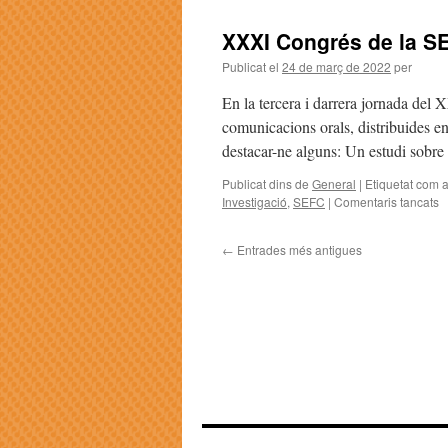
XXXI Congrés de la SE
Publicat el
24 de març de 2022
per
En la tercera i darrera jornada del
comunicacions orals, distribuides e
destacar-ne alguns: Un estudi sobre
Publicat dins de
General
|
Etiquetat com 
Investigació
,
SEFC
|
Comentaris tancats
←
Entrades més antigues