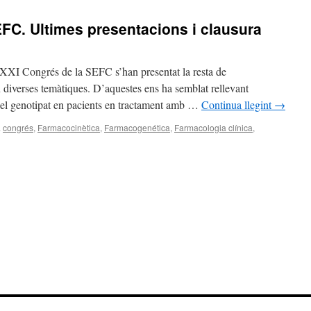
FC. Ultimes presentacions i clausura
 XXXI Congrés de la SEFC s’han presentat la resta de
n diverses temàtiques. D’aquestes ens ha semblat rellevant
 el genotipat en pacients en tractament amb …
Continua llegint
→
a
congrés
,
Farmacocinètica
,
Farmacogenética
,
Farmacologia clínica
,