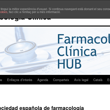
è tingui la millor experiència d'usuari. Si continua navegant està donant el seu co
ookies
, faci clic a l'enllaç per a més informació.
cologia Clínica
ús
Enllaços d’interès
Agenda
Comparteix
Avís legal
Català
E
ociedad española de farmacología