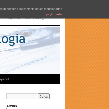
nsentiment per a l'acceptació de les mencionades
plugin cookies
Hospital Universitari de Bellvitge
spañol
Arxius