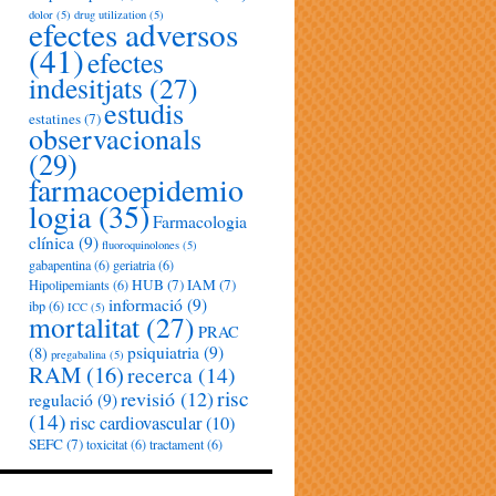
dolor
(5)
drug utilization
(5)
efectes adversos
(41)
efectes
indesitjats
(27)
estudis
estatines
(7)
observacionals
(29)
farmacoepidemio
logia
(35)
Farmacologia
clínica
(9)
fluoroquinolones
(5)
gabapentina
(6)
geriatria
(6)
HUB
(7)
IAM
(7)
Hipolipemiants
(6)
informació
(9)
ibp
(6)
ICC
(5)
mortalitat
(27)
PRAC
psiquiatria
(9)
(8)
pregabalina
(5)
RAM
(16)
recerca
(14)
risc
revisió
(12)
regulació
(9)
(14)
risc cardiovascular
(10)
SEFC
(7)
toxicitat
(6)
tractament
(6)