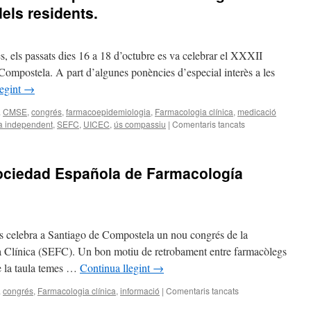
dels residents.
, els passats dies 16 a 18 d’octubre es va celebrar el XXXII
ompostela. A part d’algunes ponències d’especial interès a les
legint
→
a
CMSE
,
congrés
,
farmacoepidemiologia
,
Farmacologia clínica
,
medicació
a independent
,
SEFC
,
UICEC
,
ús compassiu
|
Comentaris tancats
Sociedad Española de Farmacología
es celebra a Santiago de Compostela un nou congrés de la
 Clínica (SEFC). Un bon motiu de retrobament entre farmacòlegs
re la taula temes …
Continua llegint
→
a
congrés
,
Farmacologia clínica
,
informació
|
Comentaris tancats