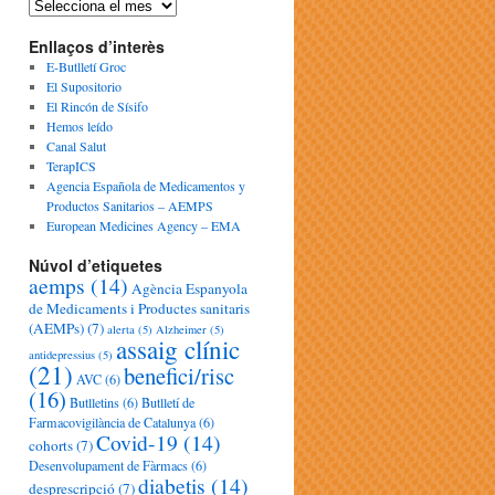
Enllaços d’interès
E-Butlletí Groc
El Supositorio
El Rincón de Sísifo
Hemos leído
Canal Salut
TerapICS
Agencia Española de Medicamentos y
Productos Sanitarios – AEMPS
European Medicines Agency – EMA
Núvol d’etiquetes
aemps
(14)
Agència Espanyola
de Medicaments i Productes sanitaris
(AEMPs)
(7)
alerta
(5)
Alzheimer
(5)
assaig clínic
antidepressius
(5)
(21)
benefici/risc
AVC
(6)
(16)
Butlletins
(6)
Butlletí de
Farmacovigilància de Catalunya
(6)
Covid-19
(14)
cohorts
(7)
Desenvolupament de Fàrmacs
(6)
diabetis
(14)
desprescripció
(7)