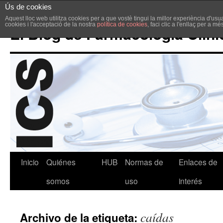
Ús de cookies
Aquest lloc web utilitza cookies per a que vostè tingui la millor experiència d'u
cookies i l'acceptació de la nostra
política de cookies
, faci clic a l'enllaç per a m
El Blog de Farmacología Clíni
Inicio
Quiénes
HUB
Normas de
Enlaces de
somos
uso
interés
caídas
Archivo de la etiqueta: