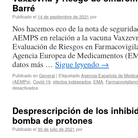
Barré
Publicado el
14 de septiembre de 2021
por
Nos hacemos eco de la nota de seguridad
AEMPS en relación a la vacuna Vaxzevri
Evaluación de Riesgos en Farmacovigil
Agencia Europea de Medicamentos (EM
datos más …
Sigue leyendo
→
Publicado en
General
|
Etiquetado
Agencia Española de Medica
(AEMPs)
,
Covid-19
,
efectos indeseados
,
EMA
,
Farmacovigilanc
desactivados
Desprescripción de los inhibi
bomba de protones
Publicado el
30 de julio de 2021
por