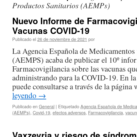
Productos Sanitarios (AEMPs)
Nuevo Informe de Farmacovigi
Vacunas COVID-19
Publicado el
26 de noviembre de 2021
por
La Agencia Española de Medicamentos y
(AEMPS) acaba de publicar el 10º info
Farmacovigilancia sobre las vacunas que
administrando para la COVID-19. En la
puede consultarse a través de la págin
leyendo
→
Publicado en
General
|
Etiquetado
Agencia Española de Medica
(AEMPs)
,
Covid-19
,
efectos adversos
,
Farmacovigilancia
,
vacun
Vaxzevria y riesgo de síndrom