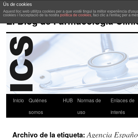
Ús de cookies
Aquest lloc web utilitza cookies per a que vostè tingui la millor experiència d'u
cookies i l'acceptació de la nostra
política de cookies
, faci clic a l'enllaç per a m
El Blog de Farmacología Clíni
Inicio
Quiénes
HUB
Normas de
Enlaces de
somos
uso
interés
Agencia Españo
Archivo de la etiqueta: