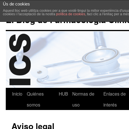
Ús de cookies
Aquest lloc web utilitza cookies per a que vostè tingui la millor experiència d'u
cookies i l'acceptació de la nostra
política de cookies
, faci clic a l'enllaç per a m
El Blog de Farmacología Clíni
Inicio
Quiénes
HUB
Normas de
Enlaces de
somos
uso
interés
Aviso legal