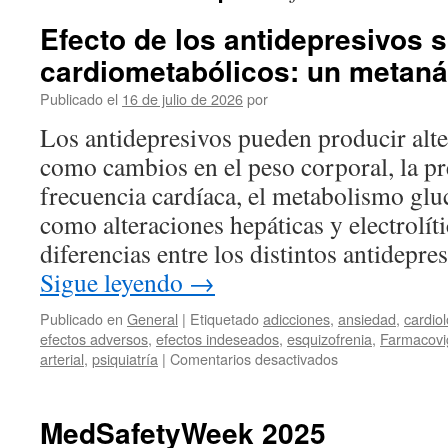
Efecto de los antidepresivos 
cardiometabólicos: un metanál
Publicado el
16 de julio de 2026
por
Los antidepresivos pueden producir alter
como cambios en el peso corporal, la pre
frecuencia cardíaca, el metabolismo gluc
como alteraciones hepáticas y electrolít
diferencias entre los distintos antidepr
Sigue leyendo
→
Publicado en
General
|
Etiquetado
adicciones
,
ansiedad
,
cardio
efectos adversos
,
efectos indeseados
,
esquizofrenia
,
Farmacovig
arterial
,
psiquiatría
|
Comentarios desactivados
MedSafetyWeek 2025