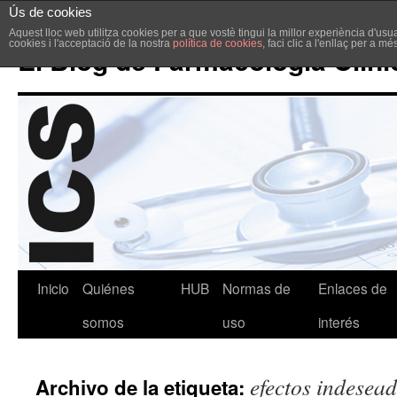
Ús de cookies
Aquest lloc web utilitza cookies per a que vostè tingui la millor experiència d'u
cookies i l'acceptació de la nostra
política de cookies
, faci clic a l'enllaç per a m
El Blog de Farmacología Clíni
Inicio
Quiénes
HUB
Normas de
Enlaces de
somos
uso
interés
efectos indesea
Archivo de la etiqueta: