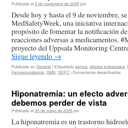
Publicado el
3 de noviembre de 2025
por
Desde hoy y hasta el 9 de noviembre, se 
MedSafetyWeek, una iniciativa internaci
propósito de fomentar la notificación d
reacciones adversas a medicamentos. 
proyecto del Uppsala Monitoring Cent
Sigue leyendo
→
Publicado en
General
|
Etiquetado
aemps
,
efectos indeseados
,
Farmacovigilancia
,
OMS
,
SEFC
|
Comentarios desactivados
Hiponatremia: un efecto adve
debemos perder de vista
Publicado el
20 de mayo de 2025
por
La hiponatremia es un trastorno hidroele