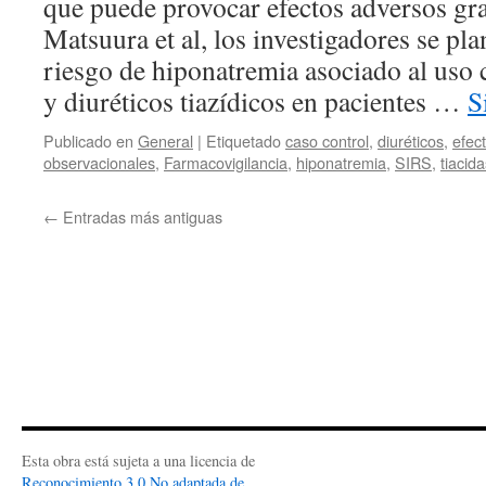
que puede provocar efectos adversos gra
Matsuura et al, los investigadores se pl
riesgo de hiponatremia asociado al uso
y diuréticos tiazídicos en pacientes …
S
Publicado en
General
|
Etiquetado
caso control
,
diuréticos
,
efec
observacionales
,
Farmacovigilancia
,
hiponatremia
,
SIRS
,
tiacida
←
Entradas más antiguas
Esta obra está sujeta a una licencia de
Reconocimiento 3.0 No adaptada de