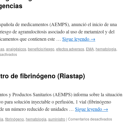
agencias
española de medicamentos (AEMPS), anunció el inicio de una
 riesgo de agranulocitosis asociado al uso de metamizol y del
dicamentos que contienen este …
Sigue leyendo
→
ias
,
analgésicos
,
beneficio/riesgo
,
efectos adversos
,
EMA
,
hematologia
,
sactivados
ro de fibrinógeno (Riastap)
os y Productos Sanitarios (AEMPS) informa sobre la situación
para solución inyectable o perfusión, 1 vial (fibrinógeno
 de un número reducido de unidades …
Sigue leyendo
→
ia
,
fibrinógeno
,
hematologia
,
suministro
|
Comentarios desactivados