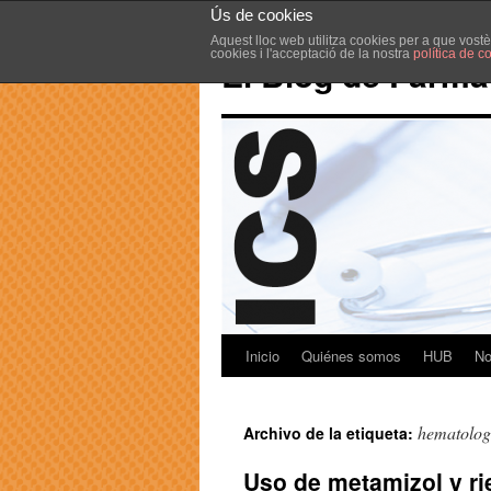
Ús de cookies
Aquest lloc web utilitza cookies per a que vost
cookies i l'acceptació de la nostra
política de c
El Blog de Farma
Inicio
Quiénes somos
HUB
No
hematolog
Archivo de la etiqueta:
Uso de metamizol y ri