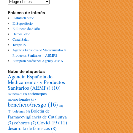
Enlaces de interés
E-Butlletí Groc
El Supositorio
El Rincón de Sísifo
Hemos leído
Canal Salut
TerapICS
Agencia Española de Medicamentos y
Productos Sanitarios – AEMPS
European Medicines Agency -EMA
Nube de etiquetas
Agencia Española de
Medicamentos y Productos
Sanitarios (AEMPs)
(10)
anticuerpos
antibióticos
(3)
monoclonales
(5)
beneficio/riesgo
(16)
bmj
Boletín de
boletines
(4)
(3)
Farmacovigilancia de Catalunya
Covid-19
(11)
(7)
cohortes
(7)
desarrollo de fármacos
(8)