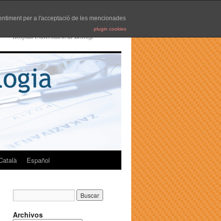
nsentiment per a l'acceptació de les mencionades
plugin cookies
Hospital Universitario de Bellvitge
Català
Español
Archivos