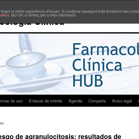
è tingui la millor experiència d'usuari. Si continua navegant està donant el seu co
ookies
, faci clic a l'enllaç per a més informació.
cología Clínica
rmas de uso
Enlaces de interés
Agenda
Comparte
Aviso legal
ia
esgo de agranulocitosis: resultados de