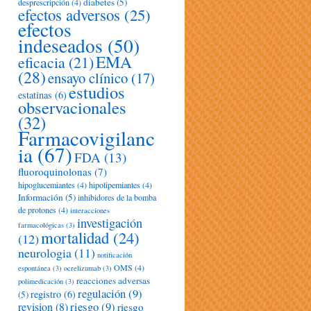
diabetes
(5)
desprescripción
(4)
efectos adversos
(25)
efectos
indeseados
(50)
EMA
eficacia
(21)
(28)
ensayo clínico
(17)
estudios
estatinas
(6)
observacionales
(32)
Farmacovigilanc
ia
(67)
FDA
(13)
fluoroquinolonas
(7)
hipoglucemiantes
(4)
hipolipemiantes
(4)
Información
(5)
inhibidores de la bomba
de protones
(4)
interacciones
investigación
farmacológicas
(3)
mortalidad
(24)
(12)
neurologia
(11)
notificación
OMS
(4)
espontánea
(3)
ocrelizumab
(3)
reacciones adversas
polimedicación
(3)
regulación
(9)
registro
(6)
(5)
riesgo
(9)
revision
(8)
riesgo