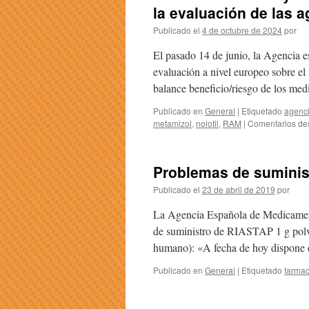
la evaluación de las 
Publicado el
4 de octubre de 2024
por
El pasado 14 de junio, la Agencia 
evaluación a nivel europeo sobre el
balance beneficio/riesgo de los me
Publicado en
General
|
Etiquetado
agenc
metamizol
,
nolotil
,
RAM
|
Comentarios de
Problemas de suminist
Publicado el
23 de abril de 2019
por
La Agencia Española de Medicament
de suministro de RIASTAP 1 g polvo 
humano): «A fecha de hoy dispone
Publicado en
General
|
Etiquetado
farmac