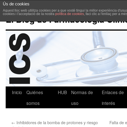
Ús de cookies
Aquest lloc web utilitza cookies per a que vostè tingui la millor experiència d'u
cookies i l'acceptació de la nostra
política de cookies
, faci clic a l'enllaç per a m
El Blog de Farmacología Clíni
Inicio
Quiénes
HUB
Normas de
Enlaces de
somos
uso
interés
←
Inhibidores de la bomba de protones y riesgo
Falta de 