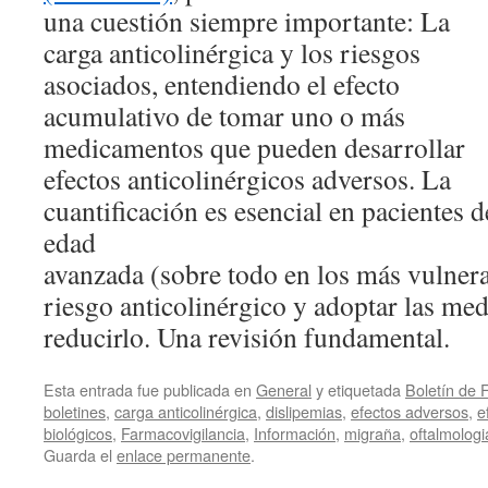
una cuestión siempre importante: La
carga anticolinérgica y los riesgos
asociados, entendiendo el efecto
acumulativo de tomar uno o más
medicamentos que pueden desarrollar
efectos anticolinérgicos adversos. La
cuantificación es esencial en pacientes d
edad
avanzada (sobre todo en los más vulnera
riesgo anticolinérgico y adoptar las med
reducirlo. Una revisión fundamental.
Esta entrada fue publicada en
General
y etiquetada
Boletín de 
boletines
,
carga anticolinérgica
,
dislipemias
,
efectos adversos
,
e
biológicos
,
Farmacovigilancia
,
Información
,
migraña
,
oftalmologi
Guarda el
enlace permanente
.