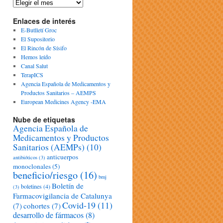
Enlaces de interés
E-Butlletí Groc
El Supositorio
El Rincón de Sísifo
Hemos leído
Canal Salut
TerapICS
Agencia Española de Medicamentos y
Productos Sanitarios – AEMPS
European Medicines Agency -EMA
Nube de etiquetas
Agencia Española de
Medicamentos y Productos
Sanitarios (AEMPs)
(10)
anticuerpos
antibióticos
(3)
monoclonales
(5)
beneficio/riesgo
(16)
bmj
Boletín de
boletines
(4)
(3)
Farmacovigilancia de Catalunya
Covid-19
(11)
(7)
cohortes
(7)
desarrollo de fármacos
(8)