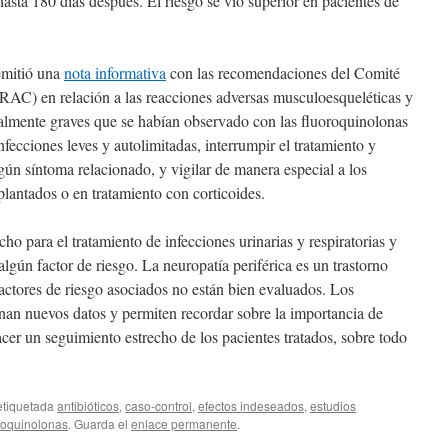
asta 180 días después. El riesgo se vio superior en pacientes de
emitió una
nota informativa
con las recomendaciones del Comité
AC) en relación a las reacciones adversas musculoesqueléticas y
ialmente graves que se habían observado con las fluoroquinolonas
nfecciones leves y autolimitadas, interrumpir el tratamiento y
gún síntoma relacionado, y vigilar de manera especial a los
plantados o en tratamiento con corticoides.
ho para el tratamiento de infecciones urinarias y respiratorias y
gún factor de riesgo. La neuropatía periférica es un trastorno
factores de riesgo asociados no están bien evaluados. Los
onan nuevos datos y permiten recordar sobre la importancia de
cer un seguimiento estrecho de los pacientes tratados, sobre todo
etiquetada
antibióticos
,
caso-control
,
efectos indeseados
,
estudios
roquinolonas
. Guarda el
enlace permanente
.