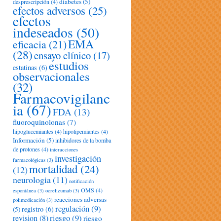
diabetes
(5)
desprescripción
(4)
efectos adversos
(25)
efectos
indeseados
(50)
EMA
eficacia
(21)
(28)
ensayo clínico
(17)
estudios
estatinas
(6)
observacionales
(32)
Farmacovigilanc
ia
(67)
FDA
(13)
fluoroquinolonas
(7)
hipoglucemiantes
(4)
hipolipemiantes
(4)
Información
(5)
inhibidores de la bomba
de protones
(4)
interacciones
investigación
farmacológicas
(3)
mortalidad
(24)
(12)
neurologia
(11)
notificación
OMS
(4)
espontánea
(3)
ocrelizumab
(3)
reacciones adversas
polimedicación
(3)
regulación
(9)
registro
(6)
(5)
riesgo
(9)
revision
(8)
riesgo