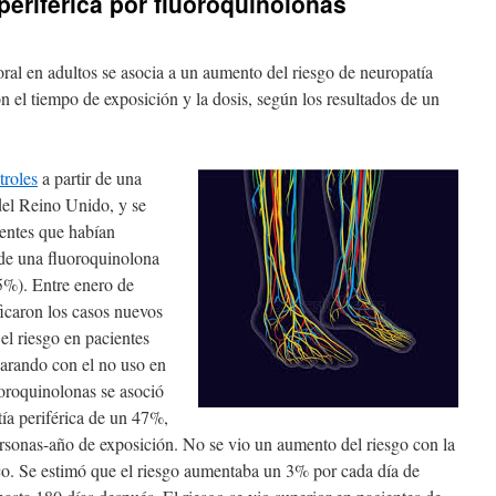
periférica por fluoroquinolonas
oral en adultos se asocia a un aumento del riesgo de neuropatía
n el tiempo de exposición y la dosis, según los resultados de un
troles
a partir de una
del Reino Unido, y se
ientes que habían
 de una fluoroquinolona
5%). Entre enero de
icaron los casos nuevos
 el riesgo en pacientes
parando con el no uso en
uoroquinolonas se asoció
ía periférica de un 47%,
rsonas-año de exposición. No se vio un aumento del riesgo con la
co. Se estimó que el riesgo aumentaba un 3% por cada día de