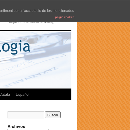
nsentiment per a l'acceptació de les mencionades
plugin cookies
Hospital Universitario de Bellvitge
Català
Español
Archivos