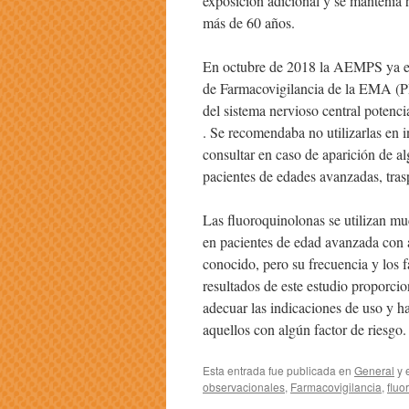
exposición adicional y se mantenía h
más de 60 años.
En octubre de 2018 la AEMPS ya 
de Farmacovigilancia de la EMA (PR
del sistema nervioso central potenc
. Se recomendaba no utilizarlas en i
consultar en caso de aparición de al
pacientes de edades avanzadas, tras
Las fluoroquinolonas se utilizan muc
en pacientes de edad avanzada con al
conocido, pero su frecuencia y los 
resultados de este estudio proporci
adecuar las indicaciones de uso y ha
aquellos con algún factor de riesgo.
Esta entrada fue publicada en
General
y 
observacionales
,
Farmacovigilancia
,
fluo