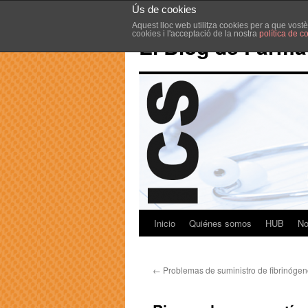
Ús de cookies
Aquest lloc web utilitza cookies per a que vost
cookies i l'acceptació de la nostra
política de c
El Blog de Farma
Inicio
Quiénes somos
HUB
No
←
Problemas de suministro de fibrinógen