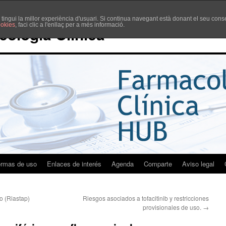
è tingui la millor experiència d'usuari. Si continua navegant està donant el seu co
ookies
, faci clic a l'enllaç per a més informació.
cología Clínica
rmas de uso
Enlaces de interés
Agenda
Comparte
Aviso legal
o (Riastap)
Riesgos asociados a tofacitinib y restricciones
provisionales de uso.
→