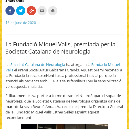
Share this:
S
C
C
C
C
h
l
l
l
l
a
i
i
i
i
r
c
c
c
c
15 de June de 2020
e
k
k
k
k
o
t
t
t
t
n
o
o
o
o
F
s
s
e
p
a
h
h
m
r
c
a
a
a
i
La Fundació Miquel Valls, premiada per la
e
r
r
i
n
b
e
e
l
t
Societat Catalana de Neurologia
o
o
o
t
(
o
n
n
h
O
k
T
G
i
p
(
w
o
s
e
La
Societat Catalana de Neurologia
ha atorgat a la
Fundació Miquel
O
i
o
t
n
p
t
g
o
s
Valls
el Premi Social Artur Galceran i Granés. Aquest premi reconeix a
e
t
l
a
i
la Fundació la seva excel·lent tasca professional i social pel que fa
n
e
e
f
n
s
r
+
r
n
atenció als pacients amb ELA, als seus familiars i per la sensibilització
i
(
(
i
e
n
O
O
e
w
vers aquesta malaltia.
n
p
p
n
w
e
e
e
d
i
El lliurament es va portar a terme durant el NeuroSopar, el sopar de
w
n
n
(
n
w
s
s
O
d
neuròlegs, que la Societat Catalana de Neurologia organitza dins del
i
i
i
p
o
marc de la seva Reunió Anual. Va recollir el premi la Directora General
n
n
n
e
w
d
n
n
n
)
de la Fundació Miquel Valls Esther Sellés agraint aquest
o
e
e
s
w
w
w
i
reconeixement.
)
w
w
n
i
i
n
n
n
e