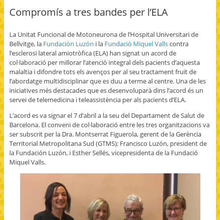
a
h
h
m
r
c
a
a
a
i
Compromís a tres bandes per l’ELA
e
r
r
i
n
b
e
e
l
t
o
o
o
t
(
o
n
n
h
O
La Unitat Funcional de Motoneurona de l’Hospital Universitari de
k
T
G
i
p
(
w
o
s
e
Bellvitge, la
Fundación Luzón
i la
Fundació Miquel Valls
contra
O
i
o
t
n
l’esclerosi lateral amiotròfica (ELA) han signat un acord de
p
t
g
o
s
e
t
l
a
i
col·laboració per millorar l’atenció integral dels pacients d’aquesta
n
e
e
f
n
s
r
+
r
n
malaltia i difondre tots els avenços per al seu tractament fruit de
i
(
(
i
e
l’abordatge multidisciplinar que es duu a terme al centre. Una de les
n
O
O
e
w
n
p
p
n
w
iniciatives més destacades que es desenvoluparà dins l’acord és un
e
e
e
d
i
servei de telemedicina i teleassistència per als pacients d’ELA.
w
n
n
(
n
w
s
s
O
d
i
i
i
p
o
L’acord es va signar el 7 d’abril a la seu del Departament de Salut de
n
n
n
e
w
d
n
n
n
)
Barcelona. El conveni de col·laboració entre les tres organitzacions va
o
e
e
s
ser subscrit per la Dra. Montserrat Figuerola, gerent de la Gerència
w
w
w
i
)
w
w
n
Territorial Metropolitana Sud (GTMS); Francisco Luzón, president de
i
i
n
la Fundación Luzón, i Esther Sellés, vicepresidenta de la Fundació
n
n
e
d
d
w
Miquel Valls.
o
o
w
w
w
i
)
)
n
d
o
w
)