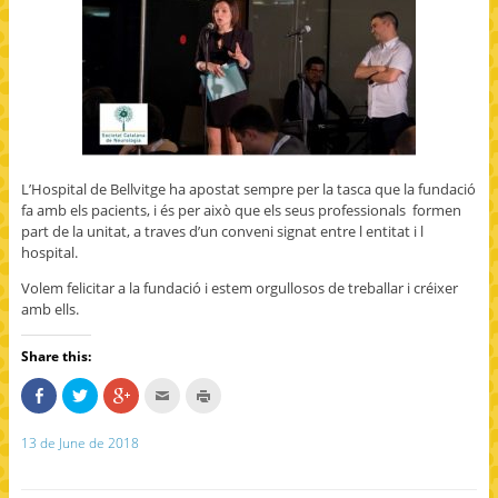
d
d
w
o
o
w
w
w
i
)
)
n
d
o
w
)
L’Hospital de Bellvitge ha apostat sempre per la tasca que la fundació
fa amb els pacients, i és per això que els seus professionals formen
part de la unitat, a traves d’un conveni signat entre l entitat i l
hospital.
Volem felicitar a la fundació i estem orgullosos de treballar i créixer
amb ells.
Share this:
S
C
C
C
C
h
l
l
l
l
a
i
i
i
i
r
c
c
c
c
13 de June de 2018
e
k
k
k
k
o
t
t
t
t
n
o
o
o
o
F
s
s
e
p