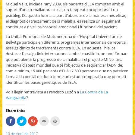
Miquel Valls, iniciada l’any 2009, els pacients d’ELA compten amb el
suport d’una treballadora social, un terapeuta ocupacional i un
psicòleg. D’aquesta forma, a part d’abordar de la manera més eficaç
el diagnòstic i tractament de la malaltia, es realitza un seguiment
continuat a nivell psicosocial, emocional i funcional del pacient.
La Unitat Funcional de Motoneurona de l’Hospital Universitari de
Bellvitge participa en diferents programes internacionals de recerca i
assaigs clínics de tractaments contra l’ELA. En aquesta línia, cal
destacar l’assaig clínic internacional amb el masitinib, un nou fàrmac
que pot alentir la progressió de la malaltia, i el projecte MINe, una
iniciativa d’abast mundial que té l’objectiu de seqüenciar l’ADN de,
com a mínim, 15.000 pacients d’ELA i 7.500 persones que no pateixen
la malaltia per tal de dur a terme un estudi comparatiu que permeti
identificar les bases genètiques de l’ELA.
Vols llegir l’entrevista a Francisco Luzón a
La Contra de La
Vanguardia
?
Share this:
S
C
C
C
C
h
l
l
l
l
a
i
i
i
i
r
c
c
c
c
10 de April de 2017
e
k
k
k
k