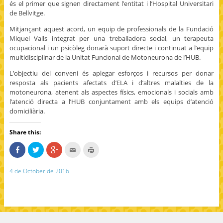
és el primer que signen directament l’entitat i l’Hospital Universitari
de Bellvitge.
Mitjançant aquest acord, un equip de professionals de la Fundació
Miquel Valls integrat per una treballadora social, un terapeuta
ocupacional i un psicòleg donarà suport directe i continuat a l’equip
multidisciplinar de la Unitat Funcional de Motoneurona de l’HUB.
L’objectiu del conveni és aplegar esforços i recursos per donar
resposta als pacients afectats d’ELA i d’altres malalties de la
motoneurona, atenent als aspectes físics, emocionals i socials amb
l’atenció directa a l’HUB conjuntament amb els equips d’atenció
domiciliària.
Share this:
S
C
C
C
C
h
l
l
l
l
a
i
i
i
i
r
c
c
c
c
4 de October de 2016
e
k
k
k
k
o
t
t
t
t
n
o
o
o
o
F
s
s
e
p
a
h
h
m
r
c
a
a
a
i
e
r
r
i
n
b
e
e
l
t
o
o
o
t
(