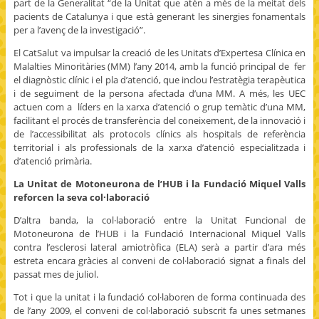
part de la Generalitat “de la Unitat que atén a més de la meitat dels
)
pacients de Catalunya i que està generant les sinergies fonamentals
per a l’avenç de la investigació”.
El CatSalut va impulsar la creació de les Unitats d’Expertesa Clínica en
Malalties Minoritàries (MM) l’any 2014, amb la funció principal de fer
el diagnòstic clínic i el pla d’atenció, que inclou l’estratègia terapèutica
i de seguiment de la persona afectada d’una MM. A més, les UEC
actuen com a líders en la xarxa d’atenció o grup temàtic d’una MM,
facilitant el procés de transferència del coneixement, de la innovació i
de l’accessibilitat als protocols clínics als hospitals de referència
territorial i als professionals de la xarxa d’atenció especialitzada i
d’atenció primària.
La Unitat de Motoneurona de l’HUB i la Fundació Miquel Valls
reforcen la seva col·laboració
D’altra banda, la col·laboració entre la Unitat Funcional de
Motoneurona de l’HUB i la Fundació Internacional Miquel Valls
contra l’esclerosi lateral amiotròfica (ELA) serà a partir d’ara més
estreta encara gràcies al conveni de col·laboració signat a finals del
passat mes de juliol.
Tot i que la unitat i la fundació col·laboren de forma continuada des
de l’any 2009, el conveni de col·laboració subscrit fa unes setmanes