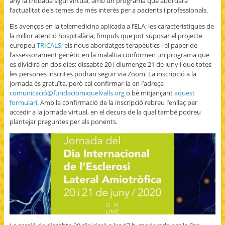
any la trobada sigui virtual, amb un programa que abordarà
l’actualitat dels temes de més interès per a pacients i professionals.
Els avenços en la telemedicina aplicada a l’ELA; les característiques de
la millor atenció hospitalària; l’impuls que pot suposar el projecte
europeu
TRICALS
; els nous abordatges terapèutics i el paper de
l’assessorament genètic en la malaltia conformen un programa que
es dividirà en dos dies: dissabte 20 i diumenge 21 de juny i que totes
les persones inscrites podran seguir via Zoom. La inscripció a la
jornada és gratuïta, però cal confirmar-la en l’adreça
comunicació@fundaciomiquelvalls.org
o bé mitjançant
aquest
formulari
. Amb la confirmació de la inscripció rebreu l’enllaç per
accedir a la jornada virtual, en el decurs de la qual també podreu
plantejar preguntes per als ponents.