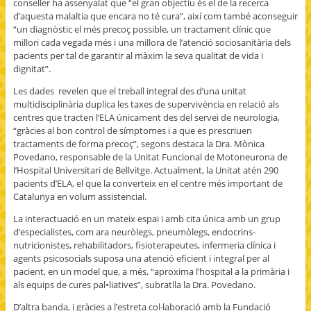
conseller ha assenyalat que “el gran objectiu és el de la recerca
d’aquesta malaltia que encara no té cura”, així com també aconseguir
“un diagnòstic el més precoç possible, un tractament clínic que
millori cada vegada més i una millora de l’atenció sociosanitària dels
pacients per tal de garantir al màxim la seva qualitat de vida i
dignitat”.
Les dades revelen que el treball integral des d’una unitat
multidisciplinària duplica les taxes de supervivència en relació als
centres que tracten l‘ELA únicament des del servei de neurologia,
“gràcies al bon control de símptomes i a que es prescriuen
tractaments de forma precoç”, segons destaca la Dra. Mònica
Povedano, responsable de la Unitat Funcional de Motoneurona de
l’Hospital Universitari de Bellvitge. Actualment, la Unitat atén 290
pacients d’ELA, el que la converteix en el centre més important de
Catalunya en volum assistencial.
La interactuació en un mateix espai i amb cita única amb un grup
d’especialistes, com ara neuròlegs, pneumòlegs, endocrins-
nutricionistes, rehabilitadors, fisioterapeutes, infermeria clínica i
agents psicosocials suposa una atenció eficient i integral per al
pacient, en un model que, a més, “aproxima l’hospital a la primària i
als equips de cures pal•liatives”, subratlla la Dra. Povedano.
D’altra banda, i gràcies a l’estreta col·laboració amb la Fundació