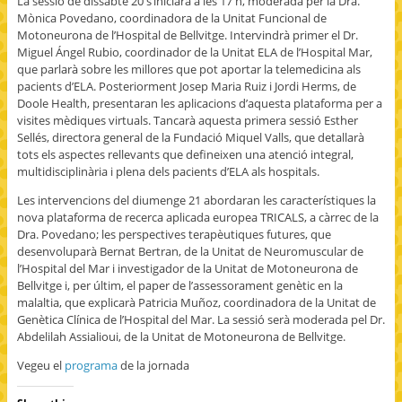
La sessió de dissabte 20 s’iniciarà a les 17 h, moderada per la Dra.
Mònica Povedano, coordinadora de la Unitat Funcional de
Motoneurona de l’Hospital de Bellvitge. Intervindrà primer el Dr.
Miguel Ángel Rubio, coordinador de la Unitat ELA de l’Hospital Mar,
que parlarà sobre les millores que pot aportar la telemedicina als
pacients d’ELA. Posteriorment Josep Maria Ruiz i Jordi Herms, de
Doole Health, presentaran les aplicacions d’aquesta plataforma per a
visites mèdiques virtuals. Tancarà aquesta primera sessió Esther
Sellés, directora general de la Fundació Miquel Valls, que detallarà
tots els aspectes rellevants que defineixen una atenció integral,
multidisciplinària i plena dels pacients d’ELA als hospitals.
Les intervencions del diumenge 21 abordaran les característiques la
nova plataforma de recerca aplicada europea TRICALS, a càrrec de la
Dra. Povedano; les perspectives terapèutiques futures, que
desenvoluparà Bernat Bertran, de la Unitat de Neuromuscular de
l’Hospital del Mar i investigador de la Unitat de Motoneurona de
Bellvitge i, per últim, el paper de l’assessorament genètic en la
malaltia, que explicarà Patricia Muñoz, coordinadora de la Unitat de
Genètica Clínica de l’Hospital del Mar. La sessió serà moderada pel Dr.
Abdelilah Assialioui, de la Unitat de Motoneurona de Bellvitge.
Vegeu el
programa
de la jornada