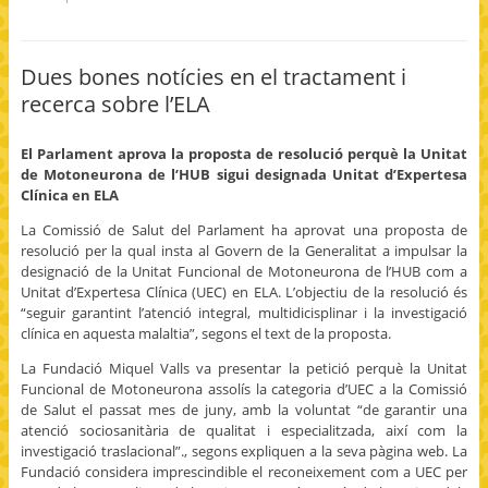
o
t
t
t
t
n
o
o
o
o
F
s
s
e
p
a
h
h
m
r
c
a
a
a
i
Dues bones notícies en el tractament i
e
r
r
i
n
b
e
e
l
t
recerca sobre l’ELA
o
o
o
t
(
o
n
n
h
O
k
T
G
i
p
(
w
o
s
e
El Parlament aprova la proposta de resolució perquè la Unitat
O
i
o
t
n
p
t
g
o
s
de Motoneurona de l’HUB sigui designada Unitat d’Expertesa
e
t
l
a
i
Clínica en ELA
n
e
e
f
n
s
r
+
r
n
i
(
(
i
e
La Comissió de Salut del Parlament ha aprovat una proposta de
n
O
O
e
w
n
p
p
n
w
resolució per la qual insta al Govern de la Generalitat a impulsar la
e
e
e
d
i
designació de la Unitat Funcional de Motoneurona de l’HUB com a
w
n
n
(
n
w
s
s
O
d
Unitat d’Expertesa Clínica (UEC) en ELA. L’objectiu de la resolució és
i
i
i
p
o
“seguir garantint l’atenció integral, multidicisplinar i la investigació
n
n
n
e
w
d
n
n
n
)
clínica en aquesta malaltia”, segons el text de la proposta.
o
e
e
s
w
w
w
i
)
w
w
n
La Fundació Miquel Valls va presentar la petició perquè la Unitat
i
i
n
Funcional de Motoneurona assolís la categoria d’UEC a la Comissió
n
n
e
d
d
w
de Salut el passat mes de juny, amb la voluntat “de garantir una
o
o
w
atenció sociosanitària de qualitat i especialitzada, així com la
w
w
i
)
)
n
investigació traslacional”., segons expliquen a la seva pàgina web. La
d
o
Fundació considera imprescindible el reconeixement com a UEC per
w