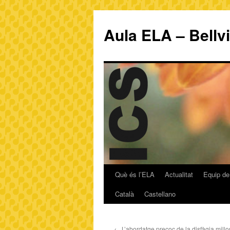
Aula ELA – Bellv
Què és l’ELA
Actualitat
Equip de
Català
Castellano
←
L’abordatge precoç de la disfàgia millor