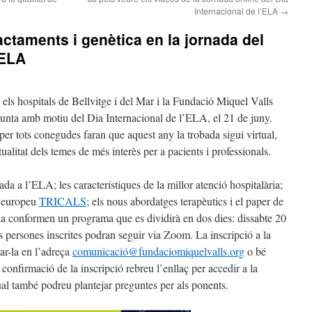
Internacional de l’ELA
→
ctaments i genètica en la jornada del
’ELA
 els hospitals de Bellvitge i del Mar i la Fundació Miquel Valls
unta amb motiu del Dia Internacional de l’ELA, el 21 de juny.
per tots conegudes faran que aquest any la trobada sigui virtual,
litat dels temes de més interès per a pacients i professionals.
da a l’ELA; les característiques de la millor atenció hospitalària;
e europeu
TRICALS
; els nous abordatges terapèutics i el paper de
tia conformen un programa que es dividirà en dos dies: dissabte 20
s persones inscrites podran seguir via Zoom. La inscripció a la
mar-la en l’adreça
comunicació@fundaciomiquelvalls.org
o bé
confirmació de la inscripció rebreu l’enllaç per accedir a la
qual també podreu plantejar preguntes per als ponents.