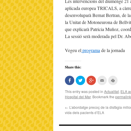
Les intervencions del diumenge 21 a
aplicada europea TRICALS, a càrrec 
desenvoluparà Bernat Bertran, de la
la Unitat de Motoneurona de Bellvitg
que explicarà Patricia Muñoz, coord
La sessió serà moderada pel Dr. Abd
Vegeu el
programa
de la jornada
Share this:
Share
Click
Click
Click
Click
on
to
to
to
to
Facebook
share
share
email
print
(Opens
on
on
this
(Opens
This entry was posted in
Actualitat
,
ELA ac
in
Twitter
Google+
to
in
Hospital del Mar
. Bookmark the
permalink
new
(Opens
(Opens
a
new
window)
in
in
friend
window)
new
new
(Opens
←
L’abordatge precoç de la disfàgia millor
window)
window)
in
new
vida dels pacients d’ELA
window)