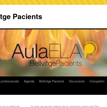
itge Pacients
 professionals
Agenda
Bellvitge Pacients
Documents
Compartim
a la qualitat de
Ja pots veure els vídeos de la Jornada online del Dia