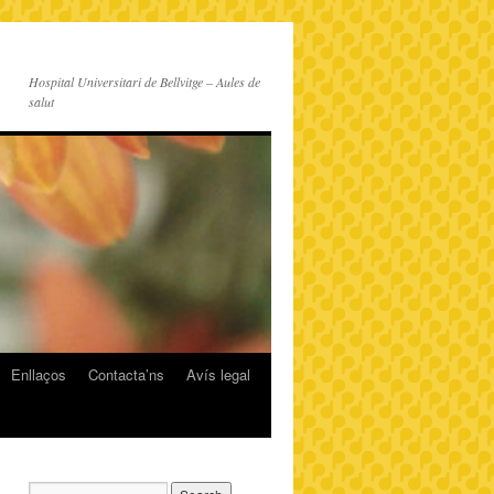
Hospital Universitari de Bellvitge – Aules de
salut
Enllaços
Contacta’ns
Avís legal