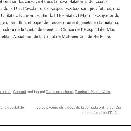
bordaran les característiques la nova plataforma de recerca
de la Dra. Povedano; les perspectives terapèutiques futures, que
 Unitat de Neuromuscular de l’Hospital del Mar i investigador de
e i, per últim, el paper de l’assessorament genètic en la malaltia,
inadora de la Unitat de Genètica Clínica de l’Hospital del Mar.
elilah Assialioui, de la Unitat de Motoneurona de Bellvitge.
tualitat
,
General
and tagged
Dia Internacional
,
Fundació Miquel Valls
,
.
a la qualitat de
Ja pots veure els vídeos de la Jornada online del Dia
Internacional de l’ELA
→