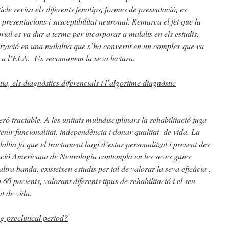
icle revisa els diferents fenotips, formes de presentació, es
s presentacions i susceptibilitat neuronal. Remarca el fet que la
orial es va dur a terme per incorporar a malalts en els estudis,
rització en una malaltia que s’ha convertit en un complex que va
 a l’ELA. Us recomanem la seva lectura.
tia, els diagnòstics diferencials i l’algoritme diagnòstic
ò tractable. A les unitats multidisciplinars la rehabilitació juga
enir funcionalitat, independència i donar qualitat de vida. La
alaltia fa que el tractament hagi d’estar personalitzat i present des
ciació Americana de Neurologia contempla en les seves guies
ltra banda, existeixen estudis per tal de valorar la seva eficàcia ,
 pacients, valorant diferents tipus de rehabilitació i el seu
at de vida.
ong preclinical period?