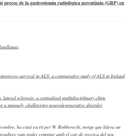
ació precoç de la gastrostomia radiològica percutània (GRP) en
Matallanas
.
 improves survival in ALS: a comparative study of ALS in Ireland
lateral sclerosis: a centralised multidisciplinary clinic
r a uniquely challenging neurodegenerative disorder
novembre, ha estat escrit per W. Robberecht, metge que lidera un
nosaltres vam poder comptar amb el cap de recerca del seu