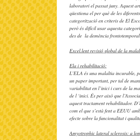
laboratori el passat juny. Aquest art
qüestiona el per què de les diferent
categorització en criteris de El Esc
però és difícil usar aquesta catego
des de la demència frontotemporal
Excel.lent revisió global de la malal
Ela i rehabilitació:
L’ELA és una malaltia incurable, per
un paper important, per tal de mant
variabilitat en l’inici i curs de la m
de l ‘inici. És per això que l’Asso
aquest tractament rehabilitador. D’a
com el que s’està fent a EEUU amb 60
efecte sobre la funcionalitat i qualit
A
myotrop
hic lateral sclerosis: a l