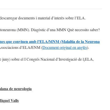
 descarregar documents i material d’interès sobre l’ELA.
otoneurona (MMN). Diagòstic d’una MMN Què necessito saber?
sones que conviuen amb l’ELA/MNM (Malaltia de la Neurona
d’Associacions d’ELA/ENM (
Document original en anglès
).
 juny) sobre el I Congrés Nacional d’Investigació de l¡ELA,
alana de neurologia
Miquel Valls