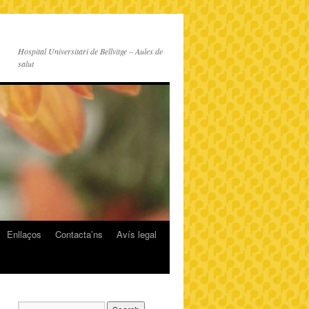
Hospital Universitari de Bellvitge – Aules de
salut
Enllaços
Contacta’ns
Avís legal