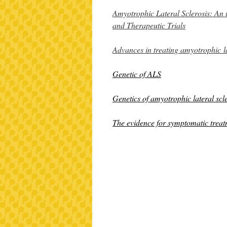
Amyotrophic Lateral Sclerosis: An
and Therapeutic Trials
Advances in treating amyotrophic la
Genetic of ALS
Genetics of amyotrophic lateral scl
The evidence for symptomatic trea