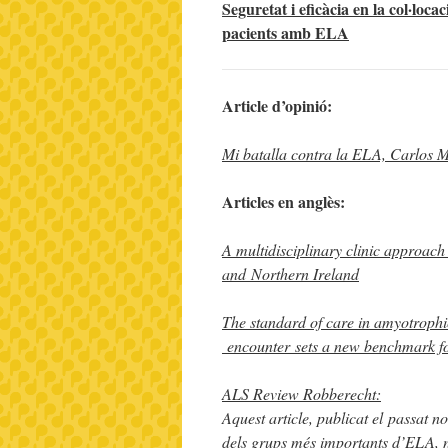
Seguretat i eficàcia en la col·loc
pacients amb ELA
Article d’opinió:
Mi batalla contra la ELA, Carlos 
Articles en anglès:
A multidisciplinary clinic approach
and Northern Ireland
The standard of care in amyotrophic 
encounter sets a new benchmark fo
ALS Review Robberecht
:
Aquest article, publicat el passat 
dels grups més importants d’ELA, 