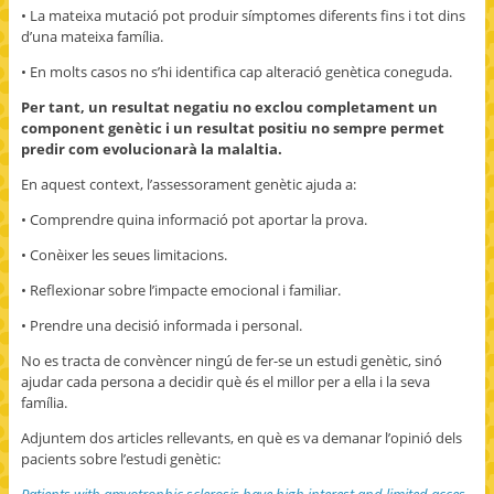
• La mateixa mutació pot produir símptomes diferents fins i tot dins
d’una mateixa família.
• En molts casos no s’hi identifica cap alteració genètica coneguda.
Per tant, un resultat negatiu no exclou completament un
component genètic i un resultat positiu no sempre permet
predir com evolucionarà la malaltia.
En aquest context, l’assessorament genètic ajuda a:
• Comprendre quina informació pot aportar la prova.
• Conèixer les seues limitacions.
• Reflexionar sobre l’impacte emocional i familiar.
• Prendre una decisió informada i personal.
No es tracta de convèncer ningú de fer-se un estudi genètic, sinó
ajudar cada persona a decidir què és el millor per a ella i la seva
família.
Adjuntem dos articles rellevants, en què es va demanar l’opinió dels
pacients sobre l’estudi genètic:
Patients with amyotrophic sclerosis have high interest and limited acces