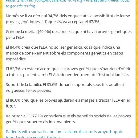
to genetic testing
Només se li va oferir al 34,7% dels enquestats la possibilitat de fer-se
proves genètiques, i d’aquests, va acceptar el 67,3%.
Gairebé la meitat (49.9%) desconeixia que hi havia proves genètiques
per a l’ELA.
El 84,4% creia que l’ELA no sol ser genètica, cosa que indica una
manca de coneixement sobre els components genètics en casos
esporàdics.
El 82,7% va estar d’acord que les proves genètiques s’haurien d’oferir
a tots els pacients amb ELA, independentment de l’historial familiar.
Suport de la família: El 85.6% donaria suport als seus fills adults si
volguessin fer-se proves.
El 86,0% creu que les proves ajudaran els metges a tractar l’ELA en el
futur.
Valor social: El 77,1% considera que els beneficis socials de les proves
genètiques superen els inconvenients.
Patients with sporadic and familial lateral sclerosis amyothophic
found value in genetic testing