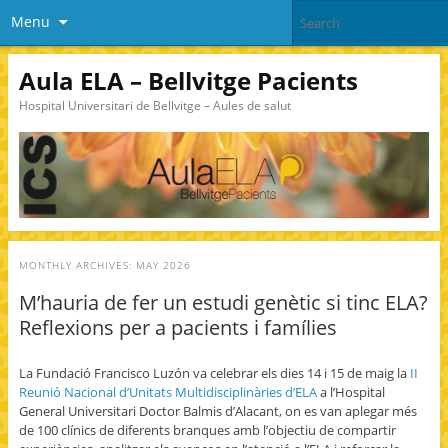
Menu
Aula ELA – Bellvitge Pacients
Hospital Universitari de Bellvitge – Aules de salut
MONTHLY ARCHIVES:
MAY 2026
M’hauria de fer un estudi genètic si tinc ELA?
Reflexions per a pacients i famílies
La Fundació Francisco Luzón va celebrar els dies 14 i 15 de maig la
II
Reunió Nacional d’Unitats Multidisciplinàries d’ELA
a l’Hospital
General Universitari Doctor Balmis d’Alacant, on es van aplegar més
de 100 clínics de diferents branques amb l’objectiu de compartir