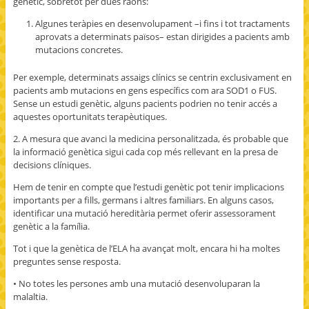
genètic, sobretot per dues raons:
Algunes teràpies en desenvolupament –i fins i tot tractaments
aprovats a determinats països– estan dirigides a pacients amb
mutacions concretes.
Per exemple, determinats assaigs clínics se centrin exclusivament en
pacients amb mutacions en gens específics com ara SOD1 o FUS.
Sense un estudi genètic, alguns pacients podrien no tenir accés a
aquestes oportunitats terapèutiques.
2. A mesura que avanci la medicina personalitzada, és probable que
la informació genètica sigui cada cop més rellevant en la presa de
decisions clíniques.
Hem de tenir en compte que l’estudi genètic pot tenir implicacions
importants per a fills, germans i altres familiars. En alguns casos,
identificar una mutació hereditària permet oferir assessorament
genètic a la família.
Tot i que la genètica de l’ELA ha avançat molt, encara hi ha moltes
preguntes sense resposta.
• No totes les persones amb una mutació desenvoluparan la
malaltia.