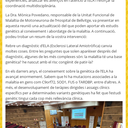
experiències, analitzar els avenços en l’atenció a l’ELA i reforçar la
coordinació multidisciplinària.
La Dra. Mònica Povedano, responsable de la Unitat Funcional de
Malaltia de Motoneurona de l’Hospital de Bellvitge, va presentar en
aquesta reunió una actualització del que poden aportar els estudis
genètics al coneixement i abordatge de la malaltia. A continuació,
podeu trobar un resum de la vostra intervenció:
Rebre un diagnòstic d’ELA (Esclerosi Lateral Amiotròfica) canvia
moltes coses. Entre les preguntes que solen aparèixer després del
diagnòstic, algunes de les més complexes són: la malaltia té una base
genètica? he nascut amb el risc congènit de patir-la?
En els darrers anys, el coneixement sobre la genètica de l’ELA ha
avançat enormement. Sabem que hi ha mutacions associades a la
malaltia en gens com C9orf72, SOD1, FUS o TARDBP, entre d’altres. A
més, el desenvolupament de teràpies dirigides i assaigs clínics
específics per a determinades variants genètiques ha fet que l’estudi
genètic tingui cada cop més rellevància clínica.