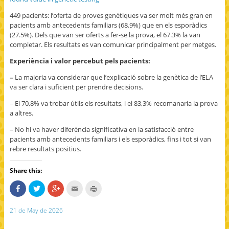
449 pacients: l’oferta de proves genètiques va ser molt més gran en
pacients amb antecedents familiars (68.9%) que en els esporàdics
(27.5%). Dels que van ser oferts a fer-se la prova, el 67.3% la van
completar. Els resultats es van comunicar principalment per metges.
Experiència i valor percebut pels pacients:
–
La majoria va considerar que l’explicació sobre la genètica de l’ELA
va ser clara i suficient per prendre decisions.
– El 70,8% va trobar útils els resultats, i el 83,3% recomanaria la prova
a altres.
– No hi va haver diferència significativa en la satisfacció entre
pacients amb antecedents familiars i els esporàdics, fins i tot si van
rebre resultats positius.
Share this:
S
C
C
C
C
h
l
l
l
l
a
i
i
i
i
r
c
c
c
c
21 de May de 2026
e
k
k
k
k
o
t
t
t
t
n
o
o
o
o