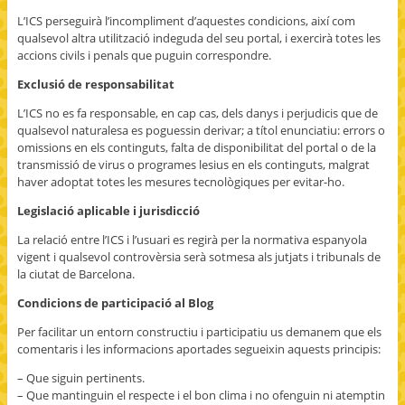
L’ICS perseguirà l’incompliment d’aquestes condicions, així com
qualsevol altra utilització indeguda del seu portal, i exercirà totes les
accions civils i penals que puguin correspondre.
Exclusió de responsabilitat
L’ICS no es fa responsable, en cap cas, dels danys i perjudicis que de
qualsevol naturalesa es poguessin derivar; a títol enunciatiu: errors o
omissions en els continguts, falta de disponibilitat del portal o de la
transmissió de virus o programes lesius en els continguts, malgrat
haver adoptat totes les mesures tecnològiques per evitar-ho.
Legislació aplicable i jurisdicció
La relació entre l’ICS i l’usuari es regirà per la normativa espanyola
vigent i qualsevol controvèrsia serà sotmesa als jutjats i tribunals de
la ciutat de Barcelona.
Condicions de participació al Blog
Per facilitar un entorn constructiu i participatiu us demanem que els
comentaris i les informacions aportades segueixin aquests principis:
– Que siguin pertinents.
– Que mantinguin el respecte i el bon clima i no ofenguin ni atemptin