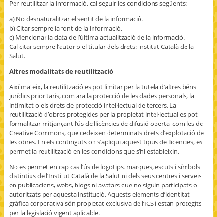
Per reutilitzar la informació, cal seguir les condicions següents:
a) No desnaturalitzar el sentit de la informació.
b) Citar sempre la font de la informació.
c) Mencionar la data de l’última actualització de la informació.
Cal citar sempre l’autor o el titular dels drets: Institut Català de la
Salut.
Altres modalitats de reutilització
Així mateix, la reutilització es pot limitar per la tutela d’altres béns
jurídics prioritaris, com ara la protecció de les dades personals, la
intimitat o els drets de protecció intel·lectual de tercers. La
reutilització d’obres protegides per la propietat intel·lectual es pot
formalitzar mitjançant l’ús de llicències de difusió oberta, com les de
Creative Commons, que cedeixen determinats drets d’explotació de
les obres. En els continguts on s’apliqui aquest tipus de llicències, es
permet la reutilització en les condicions que s’hi estableixin.
No es permet en cap cas l’ús de logotips, marques, escuts i símbols
distintius de l’Institut Català de la Salut ni dels seus centres i serveis
en publicacions, webs, blogs ni avatars que no siguin participats o
autoritzats per aquesta institució. Aquests elements d’identitat
gràfica corporativa són propietat exclusiva de l’ICS i estan protegits
per la legislació vigent aplicable.