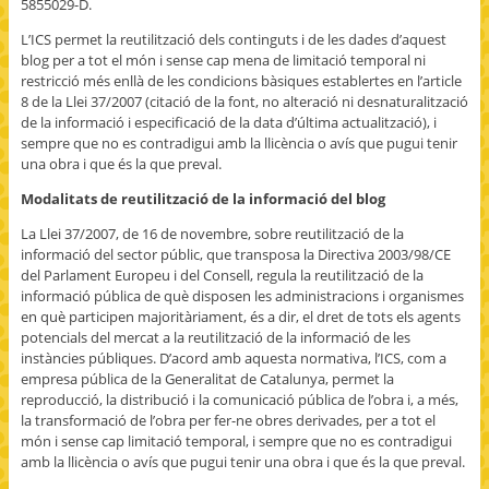
5855029-D.
L’ICS permet la reutilització dels continguts i de les dades d’aquest
blog per a tot el món i sense cap mena de limitació temporal ni
restricció més enllà de les condicions bàsiques establertes en l’article
8 de la Llei 37/2007 (citació de la font, no alteració ni desnaturalització
de la informació i especificació de la data d’última actualització), i
sempre que no es contradigui amb la llicència o avís que pugui tenir
una obra i que és la que preval.
Modalitats de reutilització de la informació del blog
La Llei 37/2007, de 16 de novembre, sobre reutilització de la
informació del sector públic, que transposa la Directiva 2003/98/CE
del Parlament Europeu i del Consell, regula la reutilització de la
informació pública de què disposen les administracions i organismes
en què participen majoritàriament, és a dir, el dret de tots els agents
potencials del mercat a la reutilització de la informació de les
instàncies públiques. D’acord amb aquesta normativa, l’ICS, com a
empresa pública de la Generalitat de Catalunya, permet la
reproducció, la distribució i la comunicació pública de l’obra i, a més,
la transformació de l’obra per fer-ne obres derivades, per a tot el
món i sense cap limitació temporal, i sempre que no es contradigui
amb la llicència o avís que pugui tenir una obra i que és la que preval.