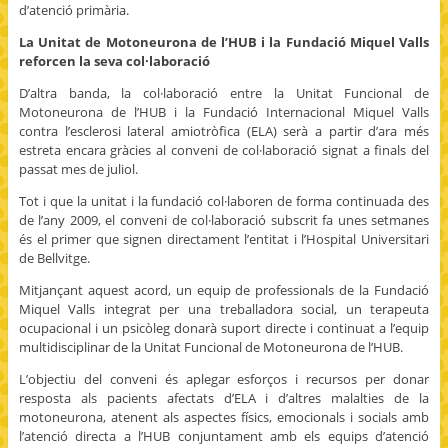
d’atenció primària.
La Unitat de Motoneurona de l’HUB i la Fundació Miquel Valls
reforcen la seva col·laboració
D’altra banda, la col·laboració entre la Unitat Funcional de
Motoneurona de l’HUB i la Fundació Internacional Miquel Valls
contra l’esclerosi lateral amiotròfica (ELA) serà a partir d’ara més
estreta encara gràcies al conveni de col·laboració signat a finals del
passat mes de juliol.
Tot i que la unitat i la fundació col·laboren de forma continuada des
de l’any 2009, el conveni de col·laboració subscrit fa unes setmanes
és el primer que signen directament l’entitat i l’Hospital Universitari
de Bellvitge.
Mitjançant aquest acord, un equip de professionals de la Fundació
Miquel Valls integrat per una treballadora social, un terapeuta
ocupacional i un psicòleg donarà suport directe i continuat a l’equip
multidisciplinar de la Unitat Funcional de Motoneurona de l’HUB.
L’objectiu del conveni és aplegar esforços i recursos per donar
resposta als pacients afectats d’ELA i d’altres malalties de la
motoneurona, atenent als aspectes físics, emocionals i socials amb
l’atenció directa a l’HUB conjuntament amb els equips d’atenció