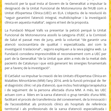
resolució per la qual insta al Govern de la Generalitat a impulsar la
designació de la Unitat Funcional de Motoneurona de l’HUB com a
Unitat d’Expertesa Clínica (UEC) en ELA. L’objectiu de la resolució és
“seguir garantint l’atenció integral, multidicisplinar i la investigació
clínica en aquesta malaltia”, segons el text de la proposta.
La Fundació Miquel Valls va presentar la petició perquè la Unitat
Funcional de Motoneurona assolís la categoria d’UEC a la Comissió
de Salut el passat mes de juny, amb la voluntat “de garantir una
atenció sociosanitària de qualitat i especialitzada, així com la
investigació traslacional”., segons expliquen a la seva pàgina web. La
Fundació considera imprescindible el reconeixement com a UEC per
part de la Generalitat “de la Unitat que atén a més de la meitat dels
pacients de Catalunya i que està generant les sinergies fonamentals
per a l’avenç de la investigació”.
El CatSalut va impulsar la creació de les Unitats d’Expertesa Clínica en
Malalties Minoritàries (MM) l’any 2014, amb la funció principal de fer
el diagnòstic clínic i el pla d’atenció, que inclou l’estratègia terapèutica
i de seguiment de la persona afectada d’una MM. A més, les UEC
actuen com a líders en la xarxa d’atenció o grup temàtic d’una MM,
facilitant el procés de transferència del coneixement, de la innovació i
de l’accessibilitat als protocols clínics als hospitals de referència
territorial i als professionals de la xarxa d’atenció especialitzada i