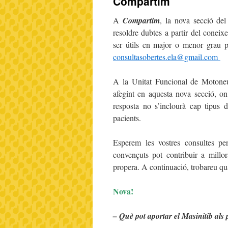
Compartim
A
Compartim
, la nova secció de
resoldre dubtes a partir del coneix
ser útils en major o menor grau pe
consultasobertes.ela@gmail.com
A la Unitat Funcional de Motoneu
afegint en aquesta nova secció, on
resposta no s’inclourà cap tipus 
pacients.
Esperem les vostres consultes p
convençuts pot contribuir a millo
propera. A continuació, trobareu qua
Nova!
– Què pot aportar el Masinitib al