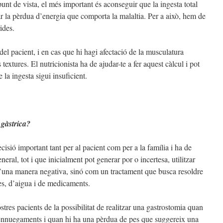
unt de vista, el més important és aconseguir que la ingesta total
r la pèrdua d’energia que comporta la malaltia. Per a això, hem de
ides.
del pacient, i en cas que hi hagi afectació de la musculatura
extures. El nutricionista ha de ajudar-te a fer aquest càlcul i pot
 la ingesta sigui insuficient.
gàstrica?
cisió important tant per al pacient com per a la família i ha de
eral, tot i que inicialment pot generar por o incertesa, utilitzar
d’una manera negativa, sinó com un tractament que busca resoldre
es, d’aigua i de medicaments.
tres pacients de la possibilitat de realitzar una gastrostomia quan
ennuegaments i quan hi ha una pèrdua de pes que suggereix una