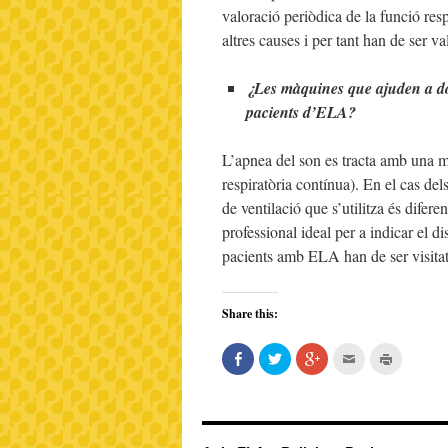
valoració periòdica de la funció resp
altres causes i per tant han de ser va
¿Les màquines que ajuden a dor
pacients d’ELA?
L’apnea del son es tracta amb una 
respiratòria contínua). En el cas de
de ventilació que s’utilitza és dife
professional ideal per a indicar el di
pacients amb ELA han de ser visita
Share this:
Share
Click
Click
Click
Click
on
to
to
to
to
Facebook
share
share
email
print
(Opens
on
on
this
(Opens
in
Twitter
Google+
to
in
new
(Opens
(Opens
a
new
window)
in
in
friend
window)
new
new
(Opens