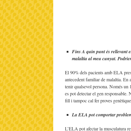
Fins A quin punt és rellevant e
malaltia al meu cunyat. Podrien
El 90% dels pacients amb ELA presen
antecedent familiar de malaltia. En a
tenir qualsevol persona. Només un 10
es pot detectar el gen responsable. N
fill i tampoc cal fer proves genètiq
La ELA pot comportar problemes 
L’ELA pot afectar la musculatura res