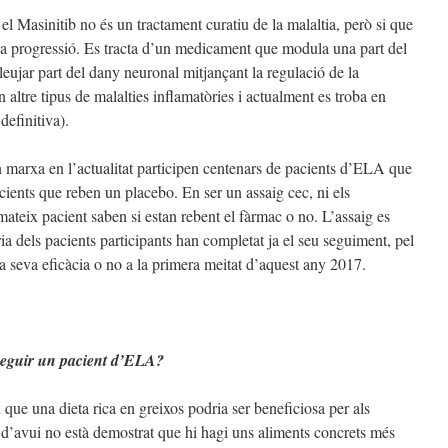
el Masinitib no és un tractament curatiu de la malaltia, però si que
va progressió. Es tracta d’un medicament que modula una part del
eujar part del dany neuronal mitjançant la regulació de la
n altre tipus de malalties inflamatòries i actualment es troba en
definitiva).
n marxa en l’actualitat participen centenars de pacients d’ELA que
acients que reben un placebo. En ser un assaig cec, ni els
mateix pacient saben si estan rebent el fàrmac o no. L’assaig es
ia dels pacients participants han completat ja el seu seguiment, pel
a seva eficàcia o no a la primera meitat d’aquest any 2017.
 seguir un pacient d’ELA?
 que una dieta rica en greixos podria ser beneficiosa per als
 d’avui no està demostrat que hi hagi uns aliments concrets més