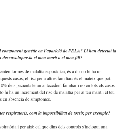
l component genètic en l’aparició de l’ELA? Li han detectat la
 desenvolupar-la el meu marit o el meu fill?
ten formes de malaltia esporàdica, és a dir no hi ha un
quests casos, el risc per a altres familiars és el mateix que pot
% dels pacients té un antecedent familiar i no en tots els casos
o hi ha un increment del risc de malaltia per al teu marit i el teu
ues en absència de símptomes.
respiratoris, com la impossibilitat de tossir, per exemple?
piratòria i per això cal que dins dels controls s’inclogui una