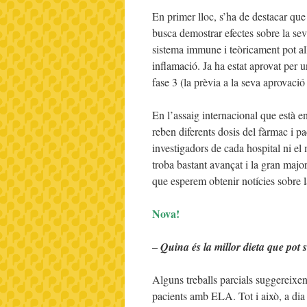
En primer lloc, s’ha de destacar que 
busca demostrar efectes sobre la se
sistema immune i teòricament pot all
inflamació. Ja ha estat aprovat per u
fase 3 (la prèvia a la seva aprovació 
En l’assaig internacional que està e
reben diferents dosis del fàrmac i p
investigadors de cada hospital ni el 
troba bastant avançat i la gran major
que esperem obtenir notícies sobre l
Nova!
–
Quina és la millor dieta que pot
Alguns treballs parcials suggereixen
pacients amb ELA. Tot i això, a dia