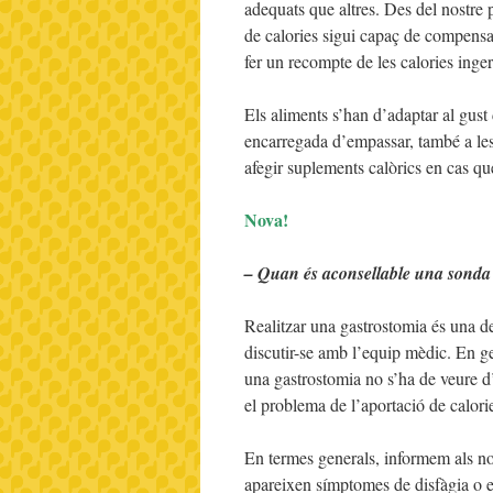
adequats que altres. Des del nostre p
de calories sigui capaç de compensa
fer un recompte de les calories inger
Els aliments s’han d’adaptar al gust 
encarregada d’empassar, també a les t
afegir suplements calòrics en cas que
Nova!
– Quan és aconsellable una sonda 
Realitzar una gastrostomia és una de
discutir-se amb l’equip mèdic. En gen
una gastrostomia no s’ha de veure 
el problema de l’aportació de calori
En termes generals, informem als nos
apareixen símptomes de disfàgia o 