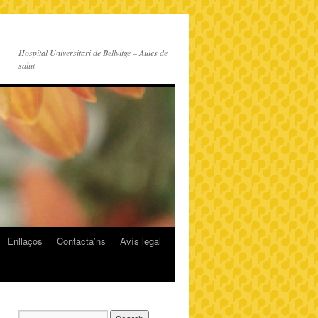
Hospital Universitari de Bellvitge – Aules de
salut
Enllaços
Contacta’ns
Avís legal