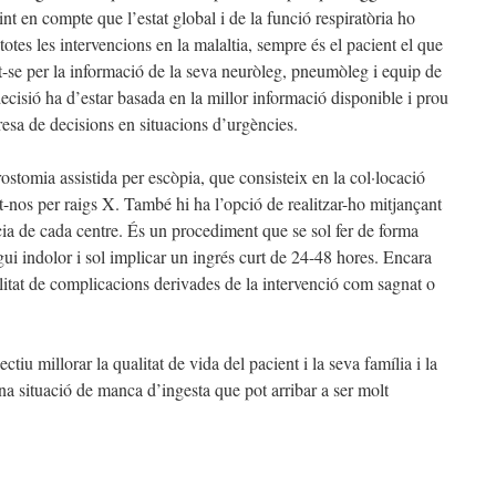
nint en compte que l’estat global i de la funció respiratòria ho
otes les intervencions en la malaltia, sempre és el pacient el que
nt-se per la informació de la seva neuròleg, pneumòleg i equip de
ecisió ha d’estar basada en la millor informació disponible i prou
presa de decisions en situacions d’urgències.
rostomia assistida per escòpia, que consisteix en la col·locació
-nos per raigs X. També hi ha l’opció de realitzar-ho mitjançant
ia de cada centre. És un procediment que se sol fer de forma
i indolor i sol implicar un ingrés curt de 24-48 hores. Encara
ilitat de complicacions derivades de la intervenció com sagnat o
tiu millorar la qualitat de vida del pacient i la seva família i la
a situació de manca d’ingesta que pot arribar a ser molt