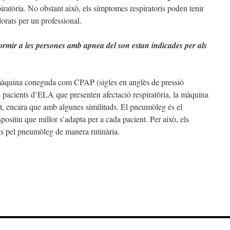
iratòria. No obstant això, els símptomes respiratoris poden tenir
lorats per un professional.
mir a les persones amb apnea del son estan indicades per als
màquina coneguda com CPAP (sigles en anglès de pressió
ls pacients d’ELA que presenten afectació respiratòria, la màquina
rent, encara que amb algunes similituds. El pneumòleg és el
spositiu que millor s’adapta per a cada pacient. Per això, els
ts pel pneumòleg de manera rutinària.