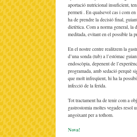
aportació nutricional insuficient, te
permeti . En qualsevol cas i com en t
ha de prendre la decisió final, guia
dietètica. Com a norma general, la d
meditada, evitant en el possible la 
En el nostre centre realitzem la gast
d’una sonda (tub) a l’estómac guiant
endoscòpia, depenent de l’experiènc
programada, amb sedació perquè sigu
que molt infreqüent, hi ha la possib
infecció de la ferida.
Tot tractament ha de tenir com a objec
gastrostomia moltes vegades resol un
angoixant per a tothom.
Nova!