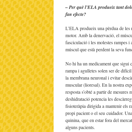
– Per què l’ELA produeix tant dol
fan efecte?
L’ELA produeix una pèrdua de les n
motor. Amb la denervació, el múscul p
fasciculació i les molestes rampes 
múscul que està perdent la seva func
No hi ha un medicament que sigui ca
rampa i agulletes solen ser de difíc
la membrana neuronal i evitar descàrr
muscular (lioresal). En la nostra exp
resposta s’obté a partir de mesures 
deshidratació potencia les descàrreg
fisioteràpia dirigida a mantenir els 
propi pacient o el seu cuidador. Una
quinina, que en estar fora del merca
alguns pacients.