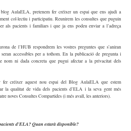
l blog AulaELA, pretenem fer créixer un espai que ens ajudi a
ement col·lectiu i participatiu. Reunirem les consultes que puguin
r als pacients i familiars i que ja ens podeu enviar a l’adreça
rona de l’HUB respondrem les vostres preguntes que s’aniran
 seran accessibles per a tothom. En la publicació de pregunta i
de nom ni dada concreta que pugui afectar a la privacitat dels
er fer créixer aquest nou espai del Blog AulaELA que estem
rar la qualitat de vida dels pacients d’ELA i la seva gent més
tre noves Consultes Compartides (i més avall, les anteriors).
s pacients d’ELA? Quan estarà disponible?