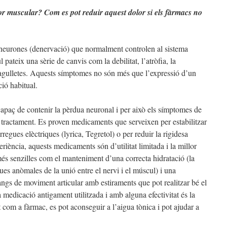
or muscular? Com es pot reduir aquest dolor si els fàrmacs no
eurones (denervació) que normalment controlen al sistema
ateix una sèrie de canvis com la debilitat, l’atròfia, la
i agulletes. Aquests símptomes no són més que l’expressió d’un
ió habitual.
paç de contenir la pèrdua neuronal i per això els símptomes de
il tractament. Es proven medicaments que serveixen per estabilitzar
egues elèctriques (lyrica, Tegretol) o per reduir la rigidesa
eriència, aquests medicaments són d’utilitat limitada i la millor
més senzilles com el manteniment d’una correcta hidratació (la
ues anòmales de la unió entre el nervi i el múscul) i una
rangs de moviment articular amb estiraments que pot realitzar bé el
 medicació antigament utilitzada i amb alguna efectivitat és la
t com a fàrmac, es pot aconseguir a l’aigua tònica i pot ajudar a