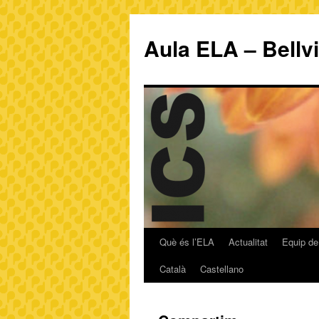
Aula ELA – Bellv
Què és l’ELA
Actualitat
Equip de
Català
Castellano