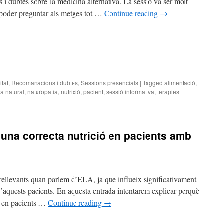
i dubtes sobre la medicina alternativa. La sessió va ser molt
n poder preguntar als metges tot …
Continue reading
→
itat
,
Recomanacions i dubtes
,
Sessions presencials
|
Tagged
alimentació
,
a natural
,
naturopatia
,
nutrició
,
pacient
,
sessió informativa
,
terapies
 una correcta nutrició en pacients amb
 rellevants quan parlem d’ELA, ja que influeix significativament
a d’aquests pacients. En aquesta entrada intentarem explicar perquè
nt en pacients …
Continue reading
→