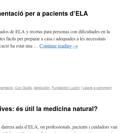
mentació per a pacients d’ELA
ados de ELA y recetas para personas con dificultades en la
es fàcils per preparar a casa i adequades a les necessitats
icació ha estat una …
Continue reading
→
mentació
,
Con Gusto
,
deglución
,
Fundación Luzón
|
Leave a comment
ives: és útil la medicina natural?
a darrera aula d’ELA, on professionals, pacients i cuidadors van