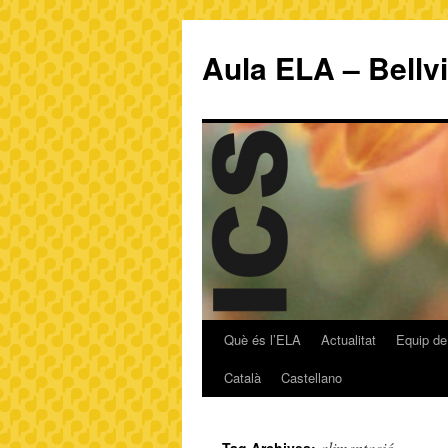
Aula ELA – Bellv
Què és l’ELA
Actualitat
Equip de
Català
Castellano
alimentació