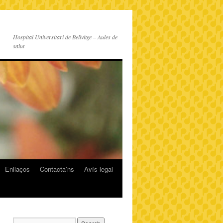
Hospital Universitari de Bellvitge – Aules de
salut
Enllaços
Contacta’ns
Avís legal