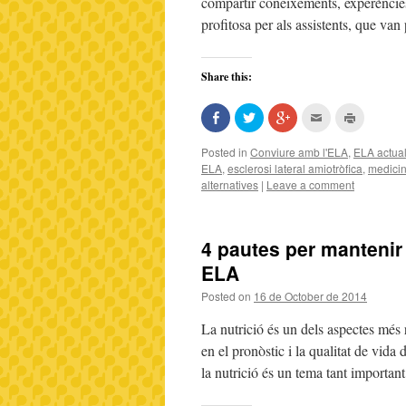
compartir coneixements, experències 
profitosa per als assistents, que va
Share this:
Share
Click
Click
Click
Click
on
to
to
to
to
Facebook
share
share
email
print
(Opens
on
on
this
(Opens
Posted in
Conviure amb l'ELA
,
ELA actual
in
Twitter
Google+
to
in
ELA
,
esclerosi lateral amiotròfica
,
medicin
new
(Opens
(Opens
a
new
window)
in
in
friend
window)
alternatives
|
Leave a comment
new
new
(Opens
window)
window)
in
new
window)
4 pautes per mantenir
ELA
Posted on
16 de October de 2014
La nutrició és un dels aspectes més
en el pronòstic i la qualitat de vid
la nutrició és un tema tant importa