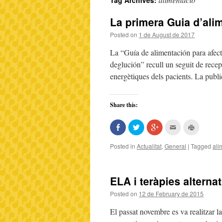
Tag Archives:
La primera Guia d’ali
Posted on
1 de August de 2017
La “Guía de alimentación para afect
deglución” recull un seguit de recept
energètiques dels pacients. La publ
Share this:
Share
Click
Click
Click
Click
on
to
to
to
to
Facebook
share
share
email
print
(Opens
on
on
this
(Opens
Posted in
Actualitat
,
General
|
Tagged
ali
in
Twitter
Google+
to
in
new
(Opens
(Opens
a
new
window)
in
in
friend
window)
new
new
(Opens
window)
window)
in
ELA i teràpies alternat
new
window)
Posted on
12 de February de 2015
El passat novembre es va realitzar l