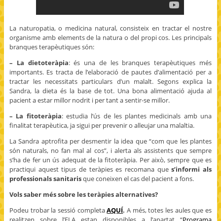
La naturopatia, o medicina natural, consisteix en tractar el nostre
organisme amb elements de la natura o del propi cos. Les principals
branques terapèutiques són:
– La dietoteràpia
: és una de les branques terapèutiques més
importants. Es tracta de l’elaboració de pautes d’alimentació per a
tractar les necessitats particulars d’un malalt. Segons explica la
Sandra, la dieta és la base de tot. Una bona alimentació ajuda al
pacient a estar millor nodrit i per tant a sentir-se millor.
– La fitoteràpia
: estudia l’ús de les plantes medicinals amb una
finalitat terapèutica, ja sigui per prevenir o alleujar una malaltia.
La Sandra aptrofita per desmentir la idea que “com que les plantes
són naturals, no fan mal al cos”, i alerta als assistents que sempre
s’ha de fer un ús adequat de la fitoteràpia. Per això, sempre que es
practiqui aquest tipus de teràpies es recomana que
s’informi als
professionals sanitaris
que coneixen el cas del pacient a fons.
Vols saber més sobre les teràpies alternatives?
Podeu trobar la sessió completa
AQUÍ
.
A més, totes les aules que es
realitzen sobre l’ELA estan disponibles a l’apartat “
Programa