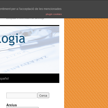
nsentiment per a l'acceptació de les mencionades
plugin cookies
Hospital Universitari de Bellvitge
spañol
Arxius