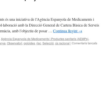
ts és una iniciativa de l’Agència Espanyola de Medicaments i
l·laboració amb la Direcció General de Cartera Bàsica de Serveis
Farmàcia, amb l’objectiu de posar …
Continua llegint
→
a
Agència Espanyola de Medicaments i Productes sanitaris (AEMPs)
,
anya
,
Observatori
,
opioides
,
risc
,
Selecció
,
ús racional
|
Comentaris tancats