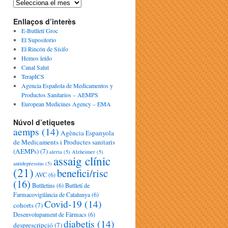
Enllaços d’interès
E-Butlletí Groc
El Supositorio
El Rincón de Sísifo
Hemos leído
Canal Salut
TerapICS
Agencia Española de Medicamentos y
Productos Sanitarios – AEMPS
European Medicines Agency – EMA
Núvol d’etiquetes
aemps
(14)
Agència Espanyola
de Medicaments i Productes sanitaris
(AEMPs)
(7)
alerta
(5)
Alzheimer
(5)
assaig clínic
antidepressius
(5)
(21)
benefici/risc
AVC
(6)
(16)
Butlletins
(6)
Butlletí de
Farmacovigilància de Catalunya
(6)
Covid-19
(14)
cohorts
(7)
Desenvolupament de Fàrmacs
(6)
diabetis
(14)
desprescripció
(7)