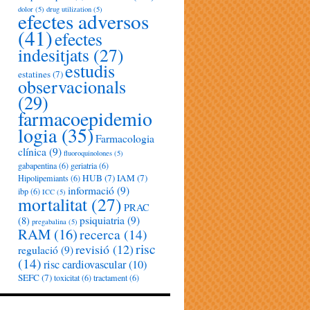
dolor
(5)
drug utilization
(5)
efectes adversos
(41)
efectes
indesitjats
(27)
estudis
estatines
(7)
observacionals
(29)
farmacoepidemio
logia
(35)
Farmacologia
clínica
(9)
fluoroquinolones
(5)
gabapentina
(6)
geriatria
(6)
HUB
(7)
IAM
(7)
Hipolipemiants
(6)
informació
(9)
ibp
(6)
ICC
(5)
mortalitat
(27)
PRAC
psiquiatria
(9)
(8)
pregabalina
(5)
RAM
(16)
recerca
(14)
risc
revisió
(12)
regulació
(9)
(14)
risc cardiovascular
(10)
SEFC
(7)
toxicitat
(6)
tractament
(6)