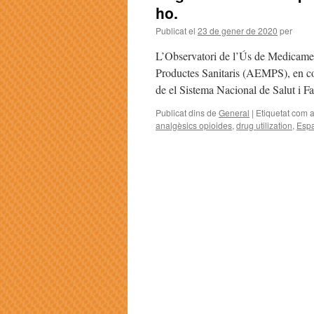
ho.
Publicat el
23 de gener de 2020
per
L’Observatori de l’Ús de Medicamen
Productes Sanitaris (AEMPS), en co
de el Sistema Nacional de Salut i 
Publicat dins de
General
|
Etiquetat com 
analgèsics opioides
,
drug utilization
,
Esp