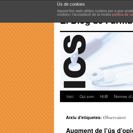
Ús de cookies
Aquest lloc web utilitza cookies per a que vost
cookies i l'acceptació de la nostra
política de c
El Blog de Farma
Inici
Qui som
HUB
Normes d’
Observatori
Arxiu d'etiquetes:
Augment de l’ús d’opi