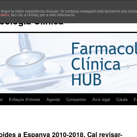
è tingui la millor experiència d'usuari. Si continua navegant està donant el seu co
ookies
, faci clic a l'enllaç per a més informació.
cologia Clínica
ús
Enllaços d’interès
Agenda
Comparteix
Avís legal
Català
E
oides a Espanya 2010-2018. Cal revisar-