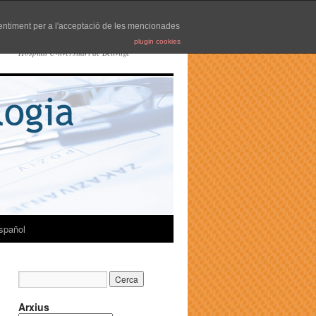
nsentiment per a l'acceptació de les mencionades
plugin cookies
Hospital Universitari de Bellvitge
spañol
Arxius