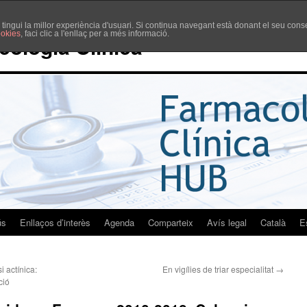
è tingui la millor experiència d'usuari. Si continua navegant està donant el seu co
ookies
, faci clic a l'enllaç per a més informació.
cologia Clínica
ús
Enllaços d’interès
Agenda
Comparteix
Avís legal
Català
E
i actínica:
En vigílies de triar especialitat
→
ció