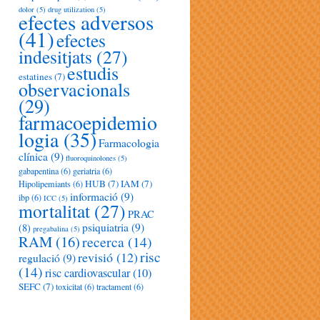
dolor
(5)
drug utilization
(5)
efectes adversos
(41)
efectes
indesitjats
(27)
estudis
estatines
(7)
observacionals
(29)
farmacoepidemio
logia
(35)
Farmacologia
clínica
(9)
fluoroquinolones
(5)
gabapentina
(6)
geriatria
(6)
HUB
(7)
IAM
(7)
Hipolipemiants
(6)
informació
(9)
ibp
(6)
ICC
(5)
mortalitat
(27)
PRAC
psiquiatria
(9)
(8)
pregabalina
(5)
RAM
(16)
recerca
(14)
risc
revisió
(12)
regulació
(9)
(14)
risc cardiovascular
(10)
SEFC
(7)
toxicitat
(6)
tractament
(6)