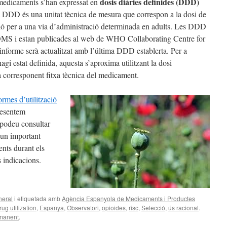
dosis diàries definides (DDD)
medicaments s’han expressat en
a DDD és una unitat tècnica de mesura que correspon a la dosi de
ció per a una via d’administració determinada en adults. Les DDD
 l’OMS i estan publicades al web de WHO Collaborating Centre for
nforme serà actualitzat amb l’última DDD establerta. Per a
gi estat definida, aquesta s’aproxima utilitzant la dosi
a corresponent fitxa tècnica del medicament.
ormes d’utilització
resentem
podeu consultar
 un important
nts durant els
s indicacions.
eral
i etiquetada amb
Agència Espanyola de Medicaments i Productes
rug utilization
,
Espanya
,
Observatori
,
opioides
,
risc
,
Selecció
,
ús racional
.
rmanent
.