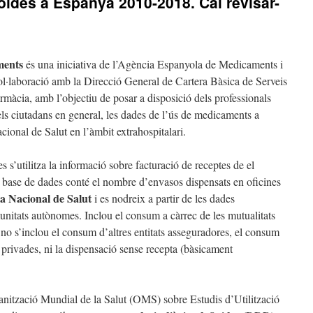
oides a Espanya 2010-2018. Cal revisar-
ments
és una iniciativa de l’Agència Espanyola de Medicaments i
l·laboració amb la Direcció General de Cartera Bàsica de Serveis
rmàcia, amb l’objectiu de posar a disposició dels professionals
 dels ciutadans en general, les dades de l’ús de medicaments a
ional de Salut en l’àmbit extrahospitalari.
es s’utilitza la informació sobre facturació de receptes de el
 base de dades conté el nombre d’envasos dispensats en oficines
a Nacional de Salut
i es nodreix a partir de les dades
unitats autònomes. Inclou el consum a càrrec de les mutualitats
inclou el consum d’altres entitats asseguradores, el consum
s privades, ni la dispensació sense recepta (bàsicament
nització Mundial de la Salut (OMS) sobre Estudis d’Utilització