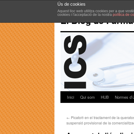
Ús de cookies
Aquest lloc web utilitza cookies per a que vost
cookies i l'acceptació de la nostra
política de c
El Blog de Farma
Inici
Qui som
HUB
Normes d’
←
Picato® en el tractament de la queratos
suspensió provisional de la comercialitza