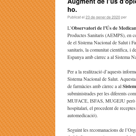
Augment de l’ús d’opi
ho.
Publicat el
23 de gener de 2020
per
Observatori de l’Ús de Medica
L’
Productes Sanitaris (AEMPS), en co
de el Sistema Nacional de Salut i Fa
sanitaris, la comunitat científica, i
Espanya amb càrrec a al Sistema Nac
Per a la realització d’aquests inform
Sistema Nacional de Salut. Aquesta
Sistem
de farmàcies amb càrrec a al
subministrades per les diferents com
MUFACE, ISFAS, MUGEJU però no s’
hospitalari, el procedent de recepte
automedicació).
Seguint les recomanacions de l’Orga