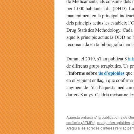
de Medicaments, els consums dels 
per 1.000 habitants i dia (DHD). L
manteniment en la principal indica
dels principis actius les estableix
Drug Statistics Methodology. Cada i
aquells principis actius la DDD no ha
recomanada en la bibliografia i en l
Durant el 2019, s’han publicat 8
inf
de diferents grups terapèutics. Us p
informe sobre
ús d’opioides
l’
que 
en el següent enllaç, i que confirma
augment de l’ús d’aquests medicame
darrers 8 anys. Caldria revisar-ne le
Aquesta entrada s'ha publicat dins de
Gen
sanitaris (AEMPs)
,
analgèsics opioides
,
d
Afegiu a les adreces d'interès l'
enllaç pe