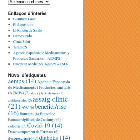
Enllaços d’interès
E-Butlletí Groc
El Supositorio
El Rincón de Sísifo
Hemos leído
Canal Salut
TerapICS
Agencia Española de Medicamentos y
Productos Sanitarios – AEMPS
European Medicines Agency – EMA
Núvol d’etiquetes
aemps
(14)
Agència Espanyola
de Medicaments i Productes sanitaris
(AEMPs)
(7)
alerta
(5)
Alzheimer
(5)
assaig clínic
antidepressius
(5)
(21)
benefici/risc
AVC
(6)
(16)
Butlletins
(6)
Butlletí de
Farmacovigilància de Catalunya
(6)
Covid-19
(14)
cohorts
(7)
Desenvolupament de Fàrmacs
(6)
diabetis
(14)
desprescripció
(7)