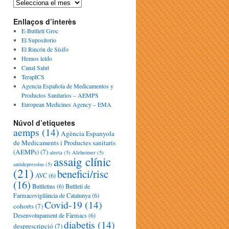
Enllaços d’interès
E-Butlletí Groc
El Supositorio
El Rincón de Sísifo
Hemos leído
Canal Salut
TerapICS
Agencia Española de Medicamentos y
Productos Sanitarios – AEMPS
European Medicines Agency – EMA
Núvol d’etiquetes
aemps
(14)
Agència Espanyola
de Medicaments i Productes sanitaris
(AEMPs)
(7)
alerta
(5)
Alzheimer
(5)
assaig clínic
antidepressius
(5)
(21)
benefici/risc
AVC
(6)
(16)
Butlletins
(6)
Butlletí de
Farmacovigilància de Catalunya
(6)
Covid-19
(14)
cohorts
(7)
Desenvolupament de Fàrmacs
(6)
diabetis
(14)
desprescripció
(7)