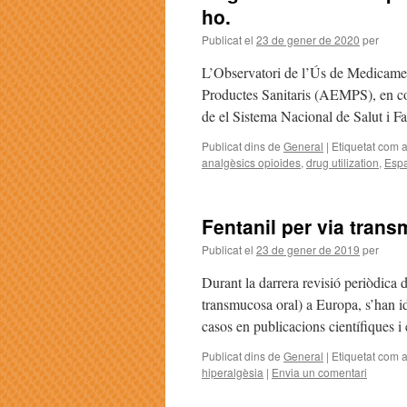
ho.
Publicat el
23 de gener de 2020
per
L’Observatori de l’Ús de Medicamen
Productes Sanitaris (AEMPS), en co
de el Sistema Nacional de Salut i 
Publicat dins de
General
|
Etiquetat com 
analgèsics opioides
,
drug utilization
,
Esp
Fentanil per via trans
Publicat el
23 de gener de 2019
per
Durant la darrera revisió periòdica 
transmucosa oral) a Europa, s’han id
casos en publicacions científiques i
Publicat dins de
General
|
Etiquetat com 
hiperalgèsia
|
Envia un comentari