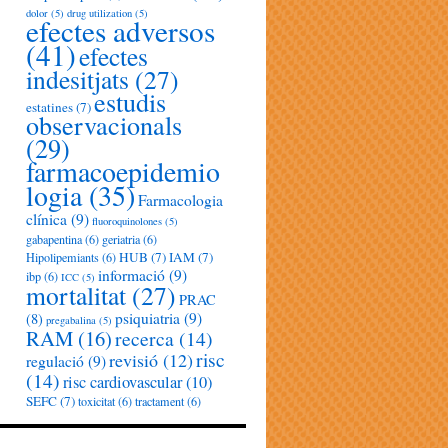
dolor
(5)
drug utilization
(5)
efectes adversos
(41)
efectes
indesitjats
(27)
estudis
estatines
(7)
observacionals
(29)
farmacoepidemio
logia
(35)
Farmacologia
clínica
(9)
fluoroquinolones
(5)
gabapentina
(6)
geriatria
(6)
HUB
(7)
IAM
(7)
Hipolipemiants
(6)
informació
(9)
ibp
(6)
ICC
(5)
mortalitat
(27)
PRAC
psiquiatria
(9)
(8)
pregabalina
(5)
RAM
(16)
recerca
(14)
risc
revisió
(12)
regulació
(9)
(14)
risc cardiovascular
(10)
SEFC
(7)
toxicitat
(6)
tractament
(6)