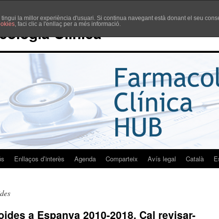
è tingui la millor experiència d'usuari. Si continua navegant està donant el seu co
ookies
, faci clic a l'enllaç per a més informació.
cologia Clínica
ús
Enllaços d’interès
Agenda
Comparteix
Avís legal
Català
E
ides
oides a Espanya 2010-2018. Cal revisar-