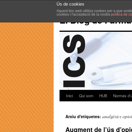
Ús de cookies
Aquest lloc web utilitza cookies per a que vost
cookies i l'acceptació de la nostra
política de c
El Blog de Farma
Inici
Qui som
HUB
Normes d’
analgèsics opio
Arxiu d'etiquetes:
Augment de l’ús d’opi