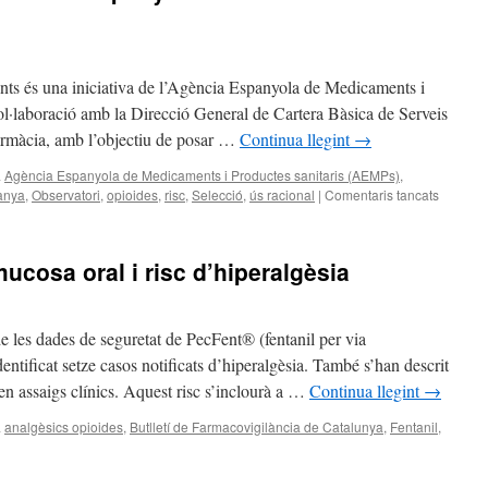
ts és una iniciativa de l’Agència Espanyola de Medicaments i
l·laboració amb la Direcció General de Cartera Bàsica de Serveis
Farmàcia, amb l’objectiu de posar …
Continua llegint
→
a
Agència Espanyola de Medicaments i Productes sanitaris (AEMPs)
,
anya
,
Observatori
,
opioides
,
risc
,
Selecció
,
ús racional
|
Comentaris tancats
mucosa oral i risc d’hiperalgèsia
de les dades de seguretat de PecFent® (fentanil per via
entificat setze casos notificats d’hiperalgèsia. També s’han descrit
 en assaigs clínics. Aquest risc s’inclourà a …
Continua llegint
→
a
analgèsics opioides
,
Butlletí de Farmacovigilància de Catalunya
,
Fentanil
,