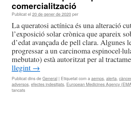
comercialització
Publicat el
20 de gener de 2020
per
La queratosi actínica és una alteració c
l’exposició solar crònica que apareix so
d’edat avançada de pell clara. Algunes 
progressar a un carcinoma espinocel·lul
mebutato) està autoritzat per al tractam
llegint
→
Publicat dins de
General
|
Etiquetat com a
aemps
,
alerta
,
càncer
adversos
,
efectes indesitjats
,
European Medicines Agency (EM
tancats