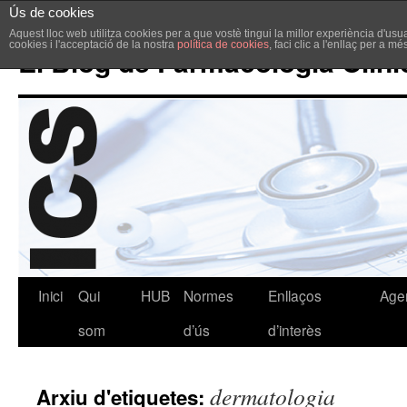
Ús de cookies
Aquest lloc web utilitza cookies per a que vostè tingui la millor experiència d'u
cookies i l'acceptació de la nostra
política de cookies
, faci clic a l'enllaç per a m
El Blog de Farmacologia Clíni
Inici
Qui
HUB
Normes
Enllaços
Age
som
d’ús
d’interès
dermatologia
Arxiu d'etiquetes: