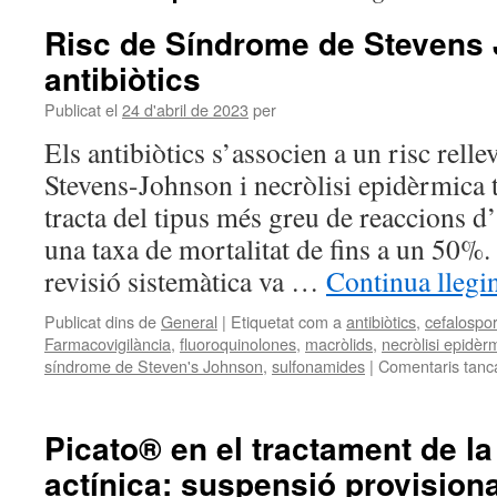
Risc de Síndrome de Stevens
antibiòtics
Publicat el
24 d'abril de 2023
per
Els antibiòtics s’associen a un risc rell
Stevens-Johnson i necròlisi epidèrmica
tracta del tipus més greu de reaccions d
una taxa de mortalitat de fins a un 50%.
revisió sistemàtica va …
Continua llegi
Publicat dins de
General
|
Etiquetat com a
antibiòtics
,
cefalospo
Farmacovigilància
,
fluoroquinolones
,
macròlids
,
necròlisi epidèr
síndrome de Steven's Johnson
,
sulfonamides
|
Comentaris tanc
Picato® en el tractament de la
actínica: suspensió provisiona