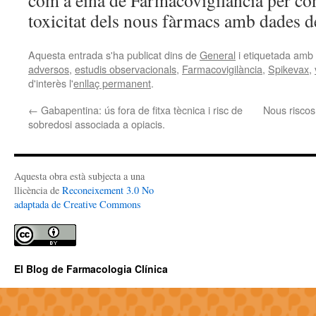
com a eina de Farmacovigilància per con
toxicitat dels nous fàrmacs amb dades de
Aquesta entrada s'ha publicat dins de
General
i etiquetada amb
adversos
,
estudis observacionals
,
Farmacovigilància
,
Spikevax
,
d'interès l'
enllaç permanent
.
←
Gabapentina: ús fora de fitxa tècnica i risc de
Nous riscos
sobredosi associada a opiacis.
Aquesta obra està subjecta a una
llicència de
Reconeixement 3.0 No
adaptada de Creative Commons
El Blog de Farmacologia Clínica