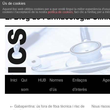
Ús de cookies
Aquest lloc web utilitza cookies per a que vostè tingui la millor experiència d'u
cookies i l'acceptació de la nostra
política de cookies
, faci clic a l'enllaç per a m
El Blog de Farmacologia Clíni
Inici
Qui
HUB
Normes
Enllaços
Age
som
d’ús
d’interès
←
Gabapentina: ús fora de fitxa tècnica i risc de
Nous riscos