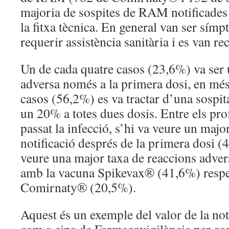
majoria de sospites de RAM notificades v
la fitxa tècnica. En general van ser sím
requerir assistència sanitària i es van re
Un de cada quatre casos (23,6%) va ser 
adversa només a la primera dosi, en més 
casos (56,2%) es va tractar d’una sospita
un 20% a totes dues dosis. Entre els pro
passat la infecció, s’hi va veure un majo
notificació després de la primera dosi 
veure una major taxa de reaccions adver
amb la vacuna Spikevax® (41,6%) respe
Comirnaty® (20,5%).
Aquest és un exemple del valor de la not