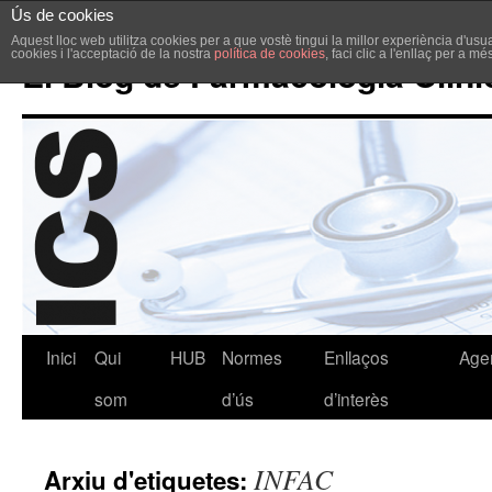
Ús de cookies
Aquest lloc web utilitza cookies per a que vostè tingui la millor experiència d'u
cookies i l'acceptació de la nostra
política de cookies
, faci clic a l'enllaç per a m
El Blog de Farmacologia Clíni
Inici
Qui
HUB
Normes
Enllaços
Age
som
d’ús
d’interès
INFAC
Arxiu d'etiquetes: