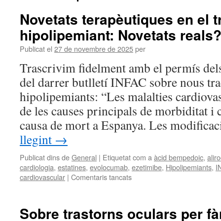
Novetats terapèutiques en el 
hipolipemiant: Novetats reals
Publicat el
27 de novembre de 2025
per
Trascrivim fidelment amb el permís dels
del darrer butlletí INFAC sobre nous tr
hipolipemiants: “Les malalties cardiov
de les causes principals de morbiditat i
causa de mort a Espanya. Les modifica
llegint
→
Publicat dins de
General
|
Etiquetat com a
àcid bempedoic
,
alir
cardiologia
,
estatines
,
evolocumab
,
ezetimibe
,
Hipolipemiants
,
I
cardiovascular
|
Comentaris tancats
Sobre trastorns oculars per f