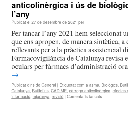
anticolinèrgica i ús de biològ
l’any
Publicat el
27 de desembre de 2021
per
Per tancar l’any 2021 hem seleccionat un
que ens apropen, de manera sintètica, a
rellevants per a la pràctica assistencial d
Farmacovigilància de Catalunya revisa e
oculars per fàrmacs d’administració or
→
Publicat dins de
General
|
Etiquetat com a
asma
,
Biològics
,
Butl
Catalunya
,
Butlletins
,
CADIME
,
càrrega anticolinèrgica
,
efectes 
informació
,
migranya
,
revisió
|
Comentaris tancats