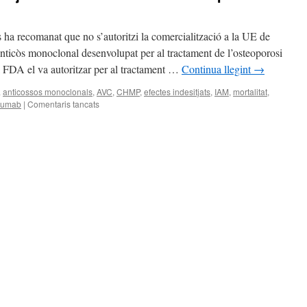
a recomanat que no s’autoritzi la comercialització a la UE de
icòs monoclonal desenvolupat per al tractament de l’osteoporosi
la FDA el va autoritzar per al tractament …
Continua llegint
→
a
anticossos monoclonals
,
AVC
,
CHMP
,
efectes indesitjats
,
IAM
,
mortalitat
,
zumab
|
Comentaris tancats