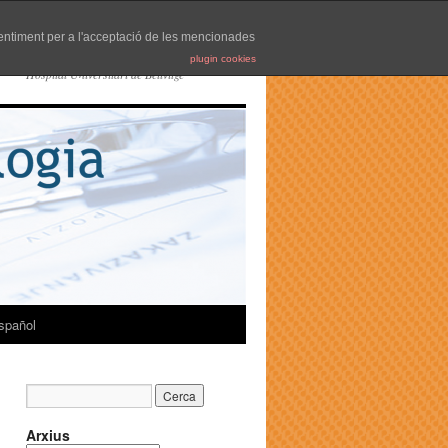
nsentiment per a l'acceptació de les mencionades
plugin cookies
Hospital Universitari de Bellvitge
spañol
Arxius