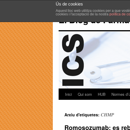
Ús de cookies
Aquest lloc web utilitza cookies per a que vost
cookies i l'acceptació de la nostra
política de c
El Blog de Farma
Inici
Qui som
HUB
Normes d’
CHMP
Arxiu d'etiquetes:
Romosozumab: es rebut