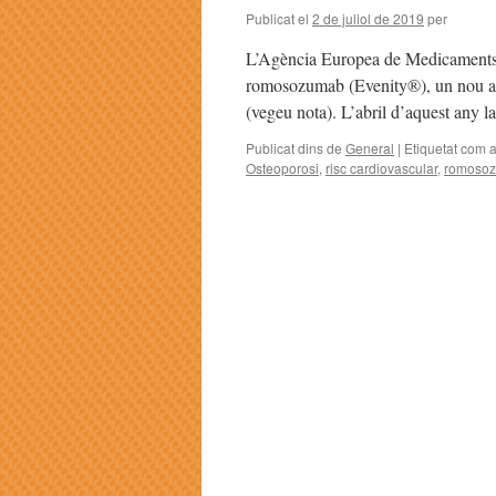
Publicat el
2 de juliol de 2019
per
L’Agència Europea de Medicaments h
romosozumab (Evenity®), un nou ant
(vegeu nota). L’abril d’aquest any 
Publicat dins de
General
|
Etiquetat com 
Osteoporosi
,
risc cardiovascular
,
romoso