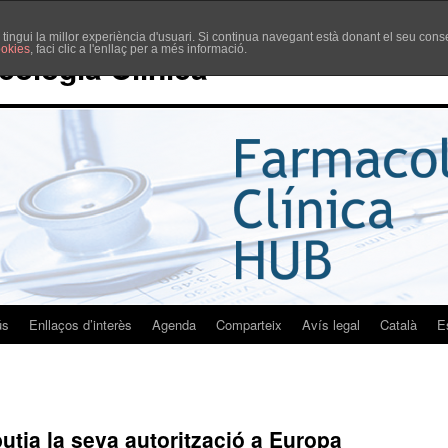
è tingui la millor experiència d'usuari. Si continua navegant està donant el seu co
ookies
, faci clic a l'enllaç per a més informació.
cologia Clínica
ús
Enllaços d’interès
Agenda
Comparteix
Avís legal
Català
E
ja la seva autorització a Europa