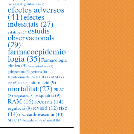
dolor
(5)
drug utilization
(5)
efectes adversos
(41)
efectes
indesitjats
(27)
estudis
estatines
(7)
observacionals
(29)
farmacoepidemio
logia
(35)
Farmacologia
clínica
(9)
fluoroquinolones
(5)
gabapentina
(6)
geriatria
(6)
HUB
(7)
IAM
(7)
Hipolipemiants
(6)
informació
(9)
ibp
(6)
ICC
(5)
mortalitat
(27)
PRAC
psiquiatria
(9)
(8)
pregabalina
(5)
RAM
(16)
recerca
(14)
risc
revisió
(12)
regulació
(9)
(14)
risc cardiovascular
(10)
SEFC
(7)
toxicitat
(6)
tractament
(6)