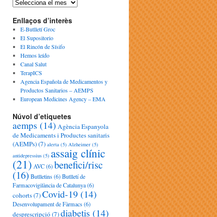
Enllaços d’interès
E-Butlletí Groc
El Supositorio
El Rincón de Sísifo
Hemos leído
Canal Salut
TerapICS
Agencia Española de Medicamentos y
Productos Sanitarios – AEMPS
European Medicines Agency – EMA
Núvol d’etiquetes
aemps
(14)
Agència Espanyola
de Medicaments i Productes sanitaris
(AEMPs)
(7)
alerta
(5)
Alzheimer
(5)
assaig clínic
antidepressius
(5)
(21)
benefici/risc
AVC
(6)
(16)
Butlletins
(6)
Butlletí de
Farmacovigilància de Catalunya
(6)
Covid-19
(14)
cohorts
(7)
Desenvolupament de Fàrmacs
(6)
diabetis
(14)
desprescripció
(7)