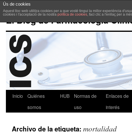
Ús de cookies
Aquest lloc web utilitza cookies per a que vostè tingui la millor experiència d'u
cookies i l'acceptació de la nostra
política de cookies
, faci clic a l'enllaç per a m
El Blog de Farmacología Clíni
Inicio
Quiénes
HUB
Normas de
Enlaces de
somos
uso
interés
mortalidad
Archivo de la etiqueta: