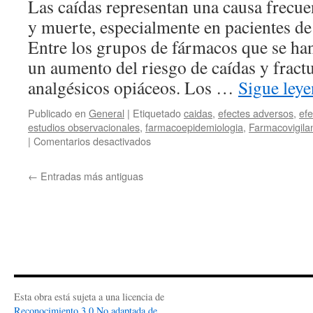
Las caídas representan una causa frecue
y muerte, especialmente en pacientes de
Entre los grupos de fármacos que se han
un aumento del riesgo de caídas y fractu
analgésicos opiáceos. Los …
Sigue ley
Publicado en
General
|
Etiquetado
caidas
,
efectes adversos
,
ef
estudios observacionales
,
farmacoepidemiologia
,
Farmacovigila
|
Comentarios desactivados
←
Entradas más antiguas
Esta obra está sujeta a una licencia de
Reconocimiento 3.0 No adaptada de