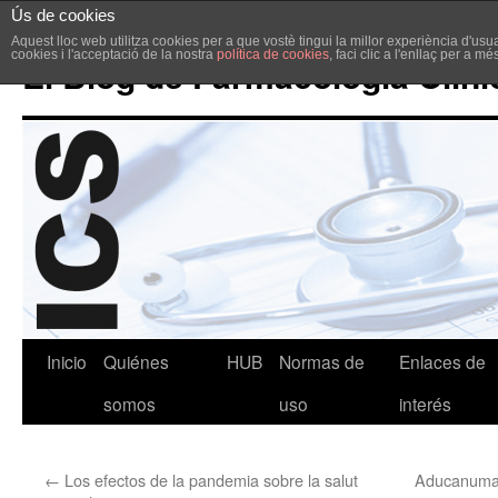
Ús de cookies
Aquest lloc web utilitza cookies per a que vostè tingui la millor experiència d'u
cookies i l'acceptació de la nostra
política de cookies
, faci clic a l'enllaç per a m
El Blog de Farmacología Clíni
Inicio
Quiénes
HUB
Normas de
Enlaces de
somos
uso
interés
←
Los efectos de la pandemia sobre la salut
Aducanumab