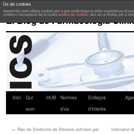
Ús de cookies
Aquest lloc web utilitza cookies per a que vostè tingui la millor experiència d'u
cookies i l'acceptació de la nostra
política de cookies
, faci clic a l'enllaç per a m
El Blog de Farmacologia Clíni
Inici
Qui
HUB
Normes
Enllaços
Age
som
d’ús
d’interès
←
Risc de Síndrome de Stevens Johnson per
Intercanvi d