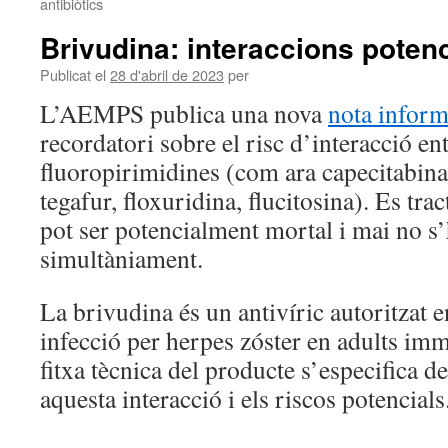
antibiòtics
Brivudina: interaccions poten
Publicat el
28 d'abril de 2023
per
L’AEMPS publica una nova
nota inform
recordatori sobre el risc d’interacció en
fluoropirimidines (com ara capecitabina,
tegafur, floxuridina, flucitosina). Es tra
pot ser potencialment mortal i mai no s
simultàniament.
La brivudina és un antivíric autoritzat e
infecció per herpes zóster en adults i
fitxa tècnica del producte s’especifica d
aquesta interacció i els riscos potencials