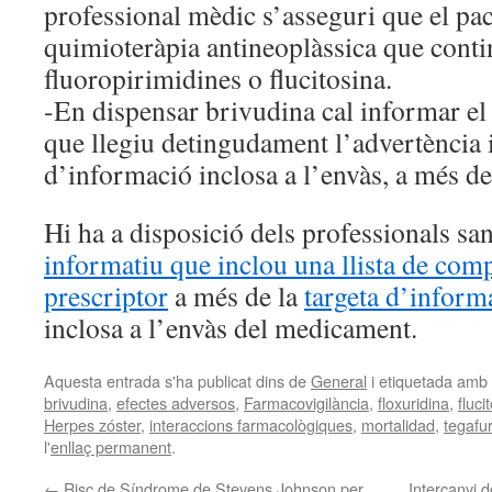
professional mèdic s’asseguri que el pac
quimioteràpia antineoplàssica que conti
fluoropirimidines o flucitosina.
-En dispensar brivudina cal informar el 
que llegiu detingudament l’advertència i
d’informació inclosa a l’envàs, a més de
Hi ha a disposició dels professionals sa
informatiu que inclou una llista de com
prescriptor
a més de la
targeta d’informa
inclosa a l’envàs del medicament.
Aquesta entrada s'ha publicat dins de
General
i etiquetada amb
brivudina
,
efectes adversos
,
Farmacovigilància
,
floxuridina
,
fluci
Herpes zóster
,
interaccions farmacològiques
,
mortalidad
,
tegafur
l'
enllaç permanent
.
←
Risc de Síndrome de Stevens Johnson per
Intercanvi d