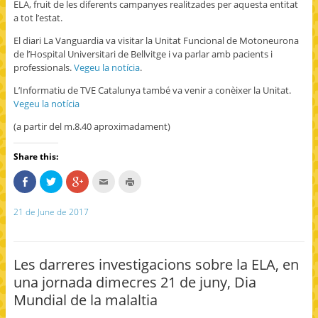
ELA, fruit de les diferents campanyes realitzades per aquesta entitat
a tot l’estat.
El diari La Vanguardia va visitar la Unitat Funcional de Motoneurona
de l’Hospital Universitari de Bellvitge i va parlar amb pacients i
professionals.
Vegeu la notícia
.
L’Informatiu de TVE Catalunya també va venir a conèixer la Unitat.
Vegeu la notícia
(a partir del m.8.40 aproximadament)
Share this:
S
C
C
C
C
h
l
l
l
l
a
i
i
i
i
r
c
c
c
c
21 de June de 2017
e
k
k
k
k
o
t
t
t
t
n
o
o
o
o
F
s
s
e
p
a
h
h
m
r
c
a
a
a
i
Les darreres investigacions sobre la ELA, en
e
r
r
i
n
b
e
e
l
t
una jornada dimecres 21 de juny, Dia
o
o
o
t
(
o
n
n
h
O
Mundial de la malaltia
k
T
G
i
p
(
w
o
s
e
O
i
o
t
n