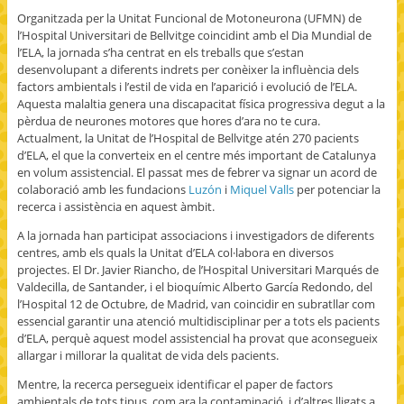
Organitzada per la Unitat Funcional de Motoneurona (UFMN) de
l’Hospital Universitari de Bellvitge coincidint amb el Dia Mundial de
l’ELA, la jornada s’ha centrat en els treballs que s’estan
desenvolupant a diferents indrets per conèixer la influència dels
factors ambientals i l’estil de vida en l’aparició i evolució de l’ELA.
Aquesta malaltia genera una discapacitat física progressiva degut a la
pèrdua de neurones motores que hores d’ara no te cura.
Actualment, la Unitat de l’Hospital de Bellvitge atén 270 pacients
d’ELA, el que la converteix en el centre més important de Catalunya
en volum assistencial. El passat mes de febrer va signar un acord de
colaboració amb les fundacions
Luzón
i
Miquel Valls
per potenciar la
recerca i assistència en aquest àmbit.
A la jornada han participat associacions i investigadors de diferents
centres, amb els quals la Unitat d’ELA col·labora en diversos
projectes. El Dr. Javier Riancho, de l’Hospital Universitari Marqués de
Valdecilla, de Santander, i el bioquímic Alberto García Redondo, del
l’Hospital 12 de Octubre, de Madrid, van coincidir en subratllar com
essencial garantir una atenció multidisciplinar per a tots els pacients
d’ELA, perquè aquest model assistencial ha provat que aconsegueix
allargar i millorar la qualitat de vida dels pacients.
Mentre, la recerca persegueix identificar el paper de factors
ambientals de tots tipus, com ara la contaminació, i d’altres lligats a