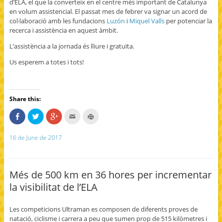
d’ELA, el que la converteix en el centre més important de Catalunya
en volum assistencial. El passat mes de febrer va signar un acord de
col·laboració amb les fundacions
Luzón
i
Miquel Valls
per potenciar la
recerca i assistència en aquest àmbit.
L’assistència a la jornada és lliure i gratuïta.
Us esperem a totes i tots!
Share this:
S
C
C
C
C
h
l
l
l
l
a
i
i
i
i
r
c
c
c
c
16 de June de 2017
e
k
k
k
k
o
t
t
t
t
n
o
o
o
o
F
s
s
e
p
a
h
h
m
r
c
a
a
a
i
Més de 500 km en 36 hores per incrementar
e
r
r
i
n
b
e
e
l
t
la visibilitat de l’ELA
o
o
o
t
(
o
n
n
h
O
k
T
G
i
p
(
w
o
s
e
Les competicions Ultraman es composen de diferents proves de
O
i
o
t
n
p
t
g
o
s
natació, ciclisme i carrera a peu que sumen prop de 515 kilòmetres i