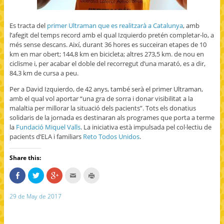
Es tracta del
primer Ultraman que es realitzarà a Catalunya
, amb
l’afegit del temps record amb el qual Izquierdo pretén completar-lo, a
més sense descans. Així, durant 36 hores es succeiran etapes de 10
km en mar obert; 144,8 km en bicicleta; altres 273,5 km. de nou en
ciclisme i, per acabar el doble del recorregut d’una marató, es a dir,
84,3 km de cursa a peu.
Per a David Izquierdo, de 42 anys, també serà el primer Ultraman,
amb el qual vol aportar “una gra de sorra i donar visibilitat a la
malaltia per millorar la situació dels pacients”. Tots els donatius
solidaris de la jornada es destinaran als programes que porta a terme
la
Fundació Miquel Valls
. La iniciativa està impulsada pel col·lectiu de
pacients d’ELA i familiars
Reto Todos Unidos
.
Share this:
S
C
C
C
C
h
l
l
l
l
a
i
i
i
i
r
c
c
c
c
29 de May de 2017
e
k
k
k
k
o
t
t
t
t
n
o
o
o
o
F
s
s
e
p
a
h
h
m
r