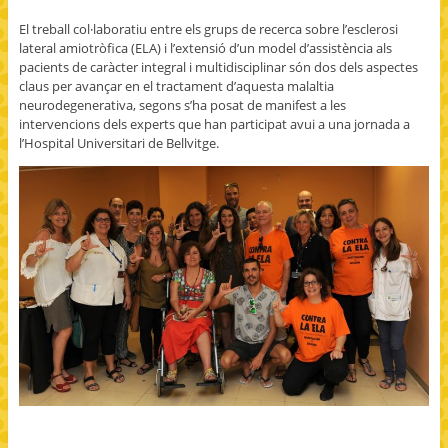
O
i
o
t
n
p
t
g
o
s
El treball col·laboratiu entre els grups de recerca sobre l’esclerosi
e
t
l
a
i
n
e
e
f
n
lateral amiotròfica (ELA) i l’extensió d’un model d’assistència als
s
r
+
r
n
i
(
(
i
e
pacients de caràcter integral i multidisciplinar són dos dels aspectes
n
O
O
e
w
claus per avançar en el tractament d’aquesta malaltia
n
p
p
n
w
e
e
e
d
i
neurodegenerativa, segons s’ha posat de manifest a les
w
n
n
(
n
intervencions dels experts que han participat avui a una jornada a
w
s
s
O
d
i
i
i
p
o
l’Hospital Universitari de Bellvitge.
n
n
n
e
w
d
n
n
n
)
o
e
e
s
w
w
w
i
)
w
w
n
i
i
n
n
n
e
d
d
w
o
o
w
w
w
i
)
)
n
d
o
w
)