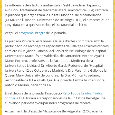
p
t
g
o
s
La influència dels factors ambientals i l’estil de vida en l’aparició,
e
t
l
a
i
n
e
e
f
n
evolució i tractament de l’esclerosi lateral amiotròfica (ELA) centrarà
s
r
+
r
n
i
(
(
i
e
la jornada que organitzarà la Unitat Funcional de Motoneurona
n
O
O
e
w
(UFMN) de l’Hospital Universitari de Bellvitge (HUB) el dimecres 21 de
n
p
p
n
w
e
e
e
d
i
juny, data en la qual se celebra el Dia Mundial de l’ELA.
w
n
n
(
n
w
s
s
O
d
Vegeu el
programa íntegre
de la jornada
i
i
i
p
o
n
n
n
e
w
d
n
n
n
)
La jornada s’iniciarà les 9 hores a la sala d’actes i comptarà amb la
o
e
e
s
w
w
w
i
participació de reconeguts especialistes de Bellvitge i d’altres centres,
)
w
w
n
com ara el Dr. Javier Riancho, del Servei de Neurologia de l’Hospital
i
i
n
n
n
e
Universitario Marqués de Valdecilla, de Santander; Victoria Ayala i
d
d
w
Manel Portero, professors de la Facultat de Medicina de la
o
o
w
w
w
i
Universitat de Lleida; el Dr. Alberto García Redondo, de l’Hospital
)
)
n
d
Universitario 12 de Octubre de Madrid; la Dra. Valentina Gallo, de la
o
Queen Mary University de Londres, i la Dra. Mònica Povedano,
w
)
responsable de l’ELA a Bellvitge. A la jornada, també hi intervindrà
Antonio Merino, pacient d’ELA.
En el decurs de la jornada, l’associació
Reto Todos Unidos. Todos
contra la ELA
lliurarà als responsablles de la unitat de Bellvitge una
subvenció per desenvolupar nous programes de recerca.
Actualment, la Unitat de l’Hospital de Bellvitge atén 270 pacients