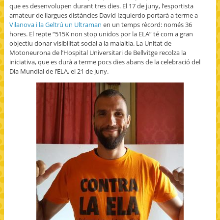
e
t
l
a
i
que es desenvolupen durant tres dies. El 17 de juny, l’esportista
n
e
e
f
n
s
r
+
r
n
amateur de llargues distàncies David Izquierdo portarà a terme a
i
(
(
i
e
n
O
O
e
w
Vilanova i la Geltrú un Ultraman
en un temps rècord: només 36
n
p
p
n
w
hores. El repte “515K non stop unidos por la ELA” té com a gran
e
e
e
d
i
w
n
n
(
n
objectiu donar visibilitat social a la malaltia. La Unitat de
w
s
s
O
d
Motoneurona de l’Hospital Universitari de Bellvitge recolza la
i
i
i
p
o
n
n
n
e
w
iniciativa, que es durà a terme pocs dies abans de la celebració del
d
n
n
n
)
o
e
e
s
Dia Mundial de l’ELA, el 21 de juny.
w
w
w
i
)
w
w
n
i
i
n
n
n
e
d
d
w
o
o
w
w
w
i
)
)
n
d
o
w
)