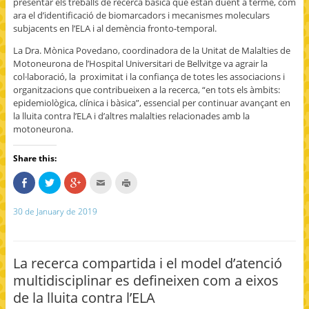
presentar els treballs de recerca bàsica que estan duent a terme, com
ara el d’identificació de biomarcadors i mecanismes moleculars
subjacents en l’ELA i al demència fronto-temporal.
La Dra. Mònica Povedano, coordinadora de la Unitat de Malalties de
Motoneurona de l’Hospital Universitari de Bellvitge va agrair la
col·laboració, la proximitat i la confiança de totes les associacions i
organitzacions que contribueixen a la recerca, “en tots els àmbits:
epidemiològica, clínica i bàsica”, essencial per continuar avançant en
la lluita contra l’ELA i d’altres malalties relacionades amb la
motoneurona.
Share this:
S
C
C
C
C
h
l
l
l
l
a
i
i
i
i
r
c
c
c
c
30 de January de 2019
e
k
k
k
k
o
t
t
t
t
n
o
o
o
o
F
s
s
e
p
a
h
h
m
r
c
a
a
a
i
La recerca compartida i el model d’atenció
e
r
r
i
n
b
e
e
l
t
multidisciplinar es defineixen com a eixos
o
o
o
t
(
o
n
n
h
O
de la lluita contra l’ELA
k
T
G
i
p
(
w
o
s
e