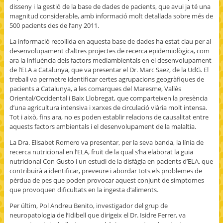
disseny i la gestió de la base de dades de pacients, que avui ja té una
magnitud considerable, amb informació molt detallada sobre més de
500 pacients des de l’any 2011.
La informació recollida en aquesta base de dades ha estat clau per al
desenvolupament d’altres projectes de recerca epidemiològica, com
ara la influència dels factors mediambientals en el desenvolupament
de l’ELA a Catalunya, que va presentar el Dr. Marc Saez, de la UdG. El
treball va permetre identificar certes agrupacions geogràfiques de
pacients a Catalunya, a les comarques del Maresme, Vallès
Oriental/Occidental i Baix Llobregat, que comparteixen la presència
d’una agricultura intensiva i xarxes de circulació viària molt intensa.
Tot i això, fins ara, no es poden establir relacions de causalitat entre
aquests factors ambientals i el desenvolupament de la malaltia.
La Dra. Elisabet Romero va presentar, per la seva banda, la línia de
recerca nutricional en l’ELA, fruit de la qual s’ha elaborat la guia
nutricional Con Gusto i un estudi de la disfàgia en pacients d’ELA, que
contribuirà a identificar, preveure i abordar tots els problemes de
pèrdua de pes que poden provocar aquest conjunt de símptomes
que provoquen dificultats en la ingesta d’aliments.
Per últim, Pol Andreu Benito, investigador del grup de
neuropatologia de l’Idibell que dirigeix el Dr. Isidre Ferrer, va