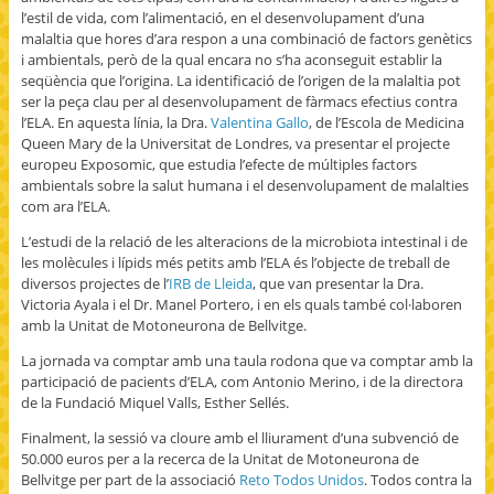
l’estil de vida, com l’alimentació, en el desenvolupament d’una
malaltia que hores d’ara respon a una combinació de factors genètics
i ambientals, però de la qual encara no s’ha aconseguit establir la
seqüència que l’origina. La identificació de l’origen de la malaltia pot
ser la peça clau per al desenvolupament de fàrmacs efectius contra
l’ELA. En aquesta línia, la Dra.
Valentina Gallo
, de l’Escola de Medicina
Queen Mary de la Universitat de Londres, va presentar el projecte
europeu Exposomic, que estudia l’efecte de múltiples factors
ambientals sobre la salut humana i el desenvolupament de malalties
com ara l’ELA.
L’estudi de la relació de les alteracions de la microbiota intestinal i de
les molècules i lípids més petits amb l’ELA és l’objecte de treball de
diversos projectes de l’
IRB de Lleida
, que van presentar la Dra.
Victoria Ayala i el Dr. Manel Portero, i en els quals també col·laboren
amb la Unitat de Motoneurona de Bellvitge.
La jornada va comptar amb una taula rodona que va comptar amb la
participació de pacients d’ELA, com Antonio Merino, i de la directora
de la Fundació Miquel Valls, Esther Sellés.
Finalment, la sessió va cloure amb el lliurament d’una subvenció de
50.000 euros per a la recerca de la Unitat de Motoneurona de
Bellvitge per part de la associació
Reto Todos Unidos
. Todos contra la