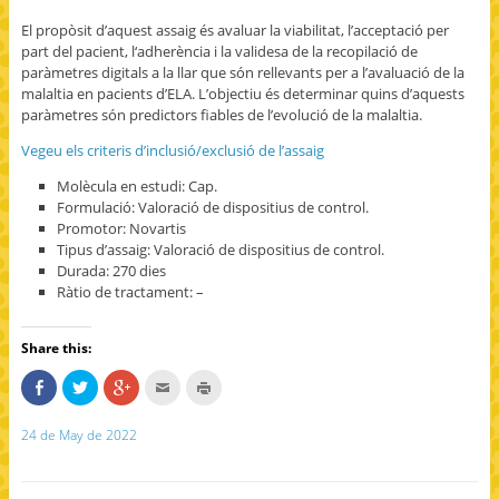
El propòsit d’aquest assaig és avaluar la viabilitat, l’acceptació per
part del pacient, l‘adherència i la validesa de la recopilació de
paràmetres digitals a la llar que són rellevants per a l’avaluació de la
malaltia en pacients d’ELA. L’objectiu és determinar quins d’aquests
paràmetres són predictors fiables de l’evolució de la malaltia.
Vegeu els criteris d’inclusió/exclusió de l’assaig
Molècula en estudi: Cap.
Formulació: Valoració de dispositius de control.
Promotor: Novartis
Tipus d’assaig: Valoració de dispositius de control.
Durada: 270 dies
Ràtio de tractament: –
Share this:
S
C
C
C
C
h
l
l
l
l
a
i
i
i
i
r
c
c
c
c
24 de May de 2022
e
k
k
k
k
o
t
t
t
t
n
o
o
o
o
F
s
s
e
p
a
h
h
m
r