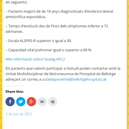
els següents:
– Pacients majors de de 18 anys diagnosticats d’esclerosi lateral
amiotròfica esporádica.
– Temps d’evolució des de l’inici dels símptomes inferior a 72
setmanes.
– Escala ALSFRS-R superior o igual a 30.
– Capacidad vital pulmonar igual o superior a 60 %.
Més informació sobre l’assaig APL2
Els pacients que valorin participar a l’estudi poden contactar amb la
Unitat Multidisciplinar de Motoneurona de l’Hospital de Bellvitge
adreçant un correu a
aulaelapaciente@bellvitgehospital.cat
Share this:
S
C
C
C
C
h
l
l
l
l
a
i
i
i
i
r
c
c
c
c
2 de July de 2021
e
k
k
k
k
o
t
t
t
t
n
o
o
o
o
F
s
s
e
p
a
h
h
m
r