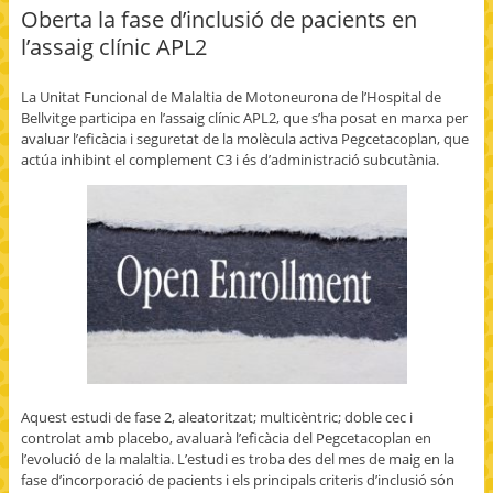
c
a
a
a
i
Oberta la fase d’inclusió de pacients en
e
r
r
i
n
b
e
e
l
t
l’assaig clínic APL2
o
o
o
t
(
o
n
n
h
O
k
T
G
i
p
(
w
o
s
e
La Unitat Funcional de Malaltia de Motoneurona de l’Hospital de
O
i
o
t
n
p
t
g
o
s
Bellvitge participa en l’assaig clínic APL2, que s’ha posat en marxa per
e
t
l
a
i
avaluar l’eficàcia i seguretat de la molècula activa Pegcetacoplan, que
n
e
e
f
n
s
r
+
r
n
actúa inhibint el complement C3 i és d’administració subcutània.
i
(
(
i
e
n
O
O
e
w
n
p
p
n
w
e
e
e
d
i
w
n
n
(
n
w
s
s
O
d
i
i
i
p
o
n
n
n
e
w
d
n
n
n
)
o
e
e
s
w
w
w
i
)
w
w
n
i
i
n
n
n
e
d
d
w
o
o
w
w
w
i
)
)
n
d
o
Aquest estudi de fase 2, aleatoritzat; multicèntric; doble cec i
w
controlat amb placebo, avaluarà l’eficàcia del Pegcetacoplan en
)
l’evolució de la malaltia. L’estudi es troba des del mes de maig en la
fase d’incorporació de pacients i els principals criteris d’inclusió són