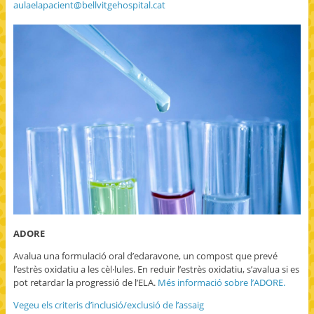
aulaelapacient@bellvitgehospital.cat
ADORE
Avalua una formulació oral d’edaravone, un compost que prevé
l’estrès oxidatiu a les cèl·lules. En reduir l’estrès oxidatiu, s’avalua si es
pot retardar la progressió de l’ELA.
Més informació sobre l’ADORE.
Vegeu els criteris d’inclusió/exclusió de l’assaig