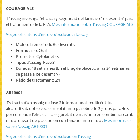
COURAGE-ALS
L’assaig investiga l’eficàcia y seguridad del fármaco ‘reldesemtiv’ para
el tratamiento de la ELA.
Més informació sobre l’assaig COURAGE-ALS
Vegeu els criteris d’inclusió/exclusió a l’assaig
Molècula en estudi: Reldesemtiv
Formulació: Oral
Promotor: Cytokinetics
Tipus d’assaig: Fase 3
Durada: 48 setmanes (En el braç de placebo a las 24 setmanes
se passa a Reldesemtiv)
Ràtio de tractament: 2:1
AB19001
Es tracta d’un assaig de fase 3 internacional, multicèntric,
aleatoritzat, doble cec, controlat amb placebo, de 3 grups paral·lels
per comparar l’eficàcia i la seguretat de masitinib en combinació amb
riluzol davant de placebo en combinació amb riluzol.
Més informació
sobre l’assaig AB19001
Vegeu els criteris d’inclusió/exclusió en l’assaig