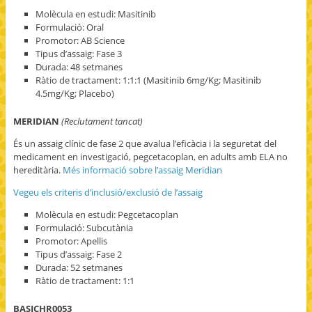
Molècula en estudi: Masitinib
Formulació: Oral
Promotor: AB Science
Tipus d’assaig: Fase 3
Durada: 48 setmanes
Ràtio de tractament: 1:1:1 (Masitinib 6mg/Kg; Masitinib
4.5mg/Kg; Placebo)
MERIDIAN
(Reclutament tancat)
És un assaig clínic de fase 2 que avalua l’eficàcia i la seguretat del
medicament en investigació, pegcetacoplan, en adults amb ELA no
hereditària.
Més informació sobre l’assaig Meridian
Vegeu els criteris d’inclusió/exclusió de l’assaig
Molècula en estudi: Pegcetacoplan
Formulació: Subcutània
Promotor: Apellis
Tipus d’assaig: Fase 2
Durada: 52 setmanes
Ràtio de tractament: 1:1
BASICHR0053