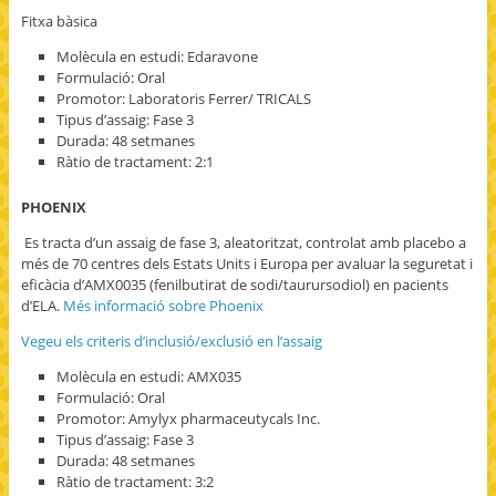
Fitxa bàsica
Molècula en estudi: Edaravone
Formulació: Oral
Promotor: Laboratoris Ferrer/ TRICALS
Tipus d’assaig: Fase 3
Durada: 48 setmanes
Ràtio de tractament: 2:1
PHOENIX
Es tracta d’un assaig de fase 3, aleatoritzat, controlat amb placebo a
més de 70 centres dels Estats Units i Europa per avaluar la seguretat i
eficàcia d’AMX0035 (fenilbutirat de sodi/taurursodiol) en pacients
d’ELA.
Més informació sobre Phoenix
Vegeu els criteris d’inclusió/exclusió en l’assaig
Molècula en estudi: AMX035
Formulació: Oral
Promotor: Amylyx pharmaceutycals Inc.
Tipus d’assaig: Fase 3
Durada: 48 setmanes
Ràtio de tractament: 3:2