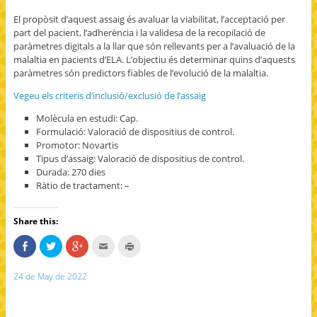
El propòsit d’aquest assaig és avaluar la viabilitat, l’acceptació per
part del pacient, l‘adherència i la validesa de la recopilació de
paràmetres digitals a la llar que són rellevants per a l’avaluació de la
malaltia en pacients d’ELA. L’objectiu és determinar quins d’aquests
paràmetres són predictors fiables de l’evolució de la malaltia.
Vegeu els criteris d’inclusió/exclusió de l’assaig
Molècula en estudi: Cap.
Formulació: Valoració de dispositius de control.
Promotor: Novartis
Tipus d’assaig: Valoració de dispositius de control.
Durada: 270 dies
Ràtio de tractament: –
Share this:
S
C
C
C
C
h
l
l
l
l
a
i
i
i
i
r
c
c
c
c
24 de May de 2022
e
k
k
k
k
o
t
t
t
t
n
o
o
o
o
F
s
s
e
p
a
h
h
m
r