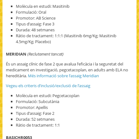
Molècula en estudi: Masitinib
Formulació: Oral
Promotor: AB Science
Tipus d’assaig: Fase 3
Durada: 48 setmanes
Ràtio de tractament: 1:1:1 (Masitinib 6mg/Kg; Masitinib
4.5mg/Kg; Placebo)
MERIDIAN
(Reclutament tancat)
És un assaig clínic de fase 2 que avalua l’eficàcia i la seguretat del
medicament en investigació, pegcetacoplan, en adults amb ELA no
hereditària.
Més informació sobre l’assaig Meridian
Vegeu els criteris d’inclusió/exclusió de l’assaig
Molècula en estudi: Pegcetacoplan
Formulació: Subcutània
Promotor: Apellis
Tipus d’assaig: Fase 2
Durada: 52 setmanes
Ràtio de tractament: 1:1
BASICHR0053