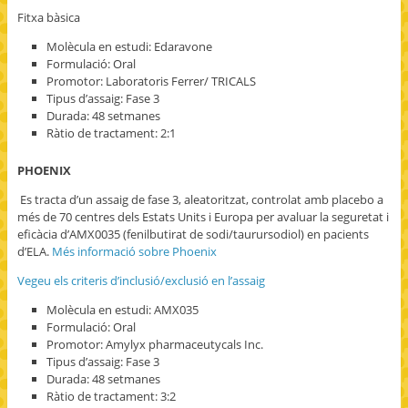
Fitxa bàsica
Molècula en estudi: Edaravone
Formulació: Oral
Promotor: Laboratoris Ferrer/ TRICALS
Tipus d’assaig: Fase 3
Durada: 48 setmanes
Ràtio de tractament: 2:1
PHOENIX
Es tracta d’un assaig de fase 3, aleatoritzat, controlat amb placebo a
més de 70 centres dels Estats Units i Europa per avaluar la seguretat i
eficàcia d’AMX0035 (fenilbutirat de sodi/taurursodiol) en pacients
d’ELA.
Més informació sobre Phoenix
Vegeu els criteris d’inclusió/exclusió en l’assaig
Molècula en estudi: AMX035
Formulació: Oral
Promotor: Amylyx pharmaceutycals Inc.
Tipus d’assaig: Fase 3
Durada: 48 setmanes
Ràtio de tractament: 3:2