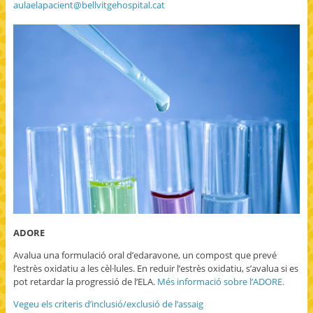
aulaelapacient@bellvitgehospital.cat
ADORE
Avalua una formulació oral d’edaravone, un compost que prevé
l’estrès oxidatiu a les cèl·lules. En reduir l’estrès oxidatiu, s’avalua si es
pot retardar la progressió de l’ELA.
Més informació sobre l’ADORE.
Vegeu els criteris d’inclusió/exclusió de l’assaig