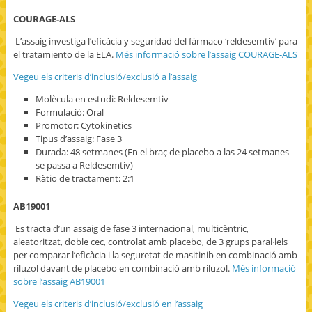
COURAGE-ALS
L’assaig investiga l’eficàcia y seguridad del fármaco ‘reldesemtiv’ para
el tratamiento de la ELA.
Més informació sobre l’assaig COURAGE-ALS
Vegeu els criteris d’inclusió/exclusió a l’assaig
Molècula en estudi: Reldesemtiv
Formulació: Oral
Promotor: Cytokinetics
Tipus d’assaig: Fase 3
Durada: 48 setmanes (En el braç de placebo a las 24 setmanes
se passa a Reldesemtiv)
Ràtio de tractament: 2:1
AB19001
Es tracta d’un assaig de fase 3 internacional, multicèntric,
aleatoritzat, doble cec, controlat amb placebo, de 3 grups paral·lels
per comparar l’eficàcia i la seguretat de masitinib en combinació amb
riluzol davant de placebo en combinació amb riluzol.
Més informació
sobre l’assaig AB19001
Vegeu els criteris d’inclusió/exclusió en l’assaig