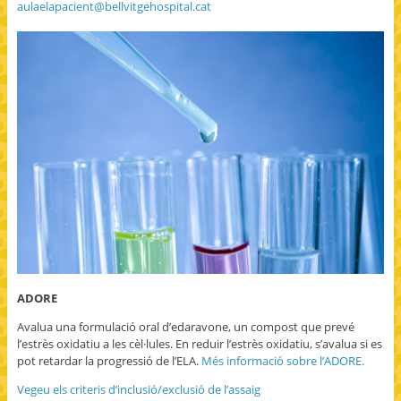
aulaelapacient@bellvitgehospital.cat
ADORE
Avalua una formulació oral d’edaravone, un compost que prevé
l’estrès oxidatiu a les cèl·lules. En reduir l’estrès oxidatiu, s’avalua si es
pot retardar la progressió de l’ELA.
Més informació sobre l’ADORE.
Vegeu els criteris d’inclusió/exclusió de l’assaig