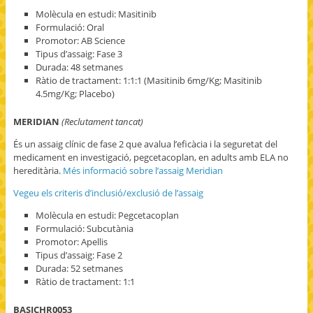
Molècula en estudi: Masitinib
Formulació: Oral
Promotor: AB Science
Tipus d’assaig: Fase 3
Durada: 48 setmanes
Ràtio de tractament: 1:1:1 (Masitinib 6mg/Kg; Masitinib
4.5mg/Kg; Placebo)
MERIDIAN
(Reclutament tancat)
És un assaig clínic de fase 2 que avalua l’eficàcia i la seguretat del
medicament en investigació, pegcetacoplan, en adults amb ELA no
hereditària.
Més informació sobre l’assaig Meridian
Vegeu els criteris d’inclusió/exclusió de l’assaig
Molècula en estudi: Pegcetacoplan
Formulació: Subcutània
Promotor: Apellis
Tipus d’assaig: Fase 2
Durada: 52 setmanes
Ràtio de tractament: 1:1
BASICHR0053