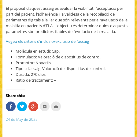
El propòsit d’aquest assaig és avaluar la viabilitat, l’acceptació per
part del pacient, l‘adherència i la validesa de la recopilació de
paràmetres digitals a la llar que són rellevants per a l’avaluació de la
malaltia en pacients d’ELA. L’objectiu és determinar quins d’aquests
paràmetres són predictors fiables de l’evolució de la malaltia.
Vegeu els criteris d’inclusió/exclusió de l’assaig
Molècula en estudi: Cap.
Formulació: Valoració de dispositius de control.
Promotor: Novartis
Tipus d’assaig: Valoració de dispositius de control.
Durada: 270 dies
Ràtio de tractament: –
Share this:
S
C
C
C
C
h
l
l
l
l
a
i
i
i
i
r
c
c
c
c
24 de May de 2022
e
k
k
k
k
o
t
t
t
t
n
o
o
o
o
F
s
s
e
p
a
h
h
m
r