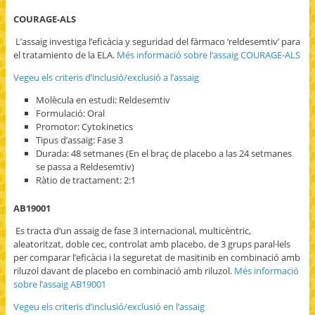
COURAGE-ALS
L’assaig investiga l’eficàcia y seguridad del fármaco ‘reldesemtiv’ para
el tratamiento de la ELA.
Més informació sobre l’assaig COURAGE-ALS
Vegeu els criteris d’inclusió/exclusió a l’assaig
Molècula en estudi: Reldesemtiv
Formulació: Oral
Promotor: Cytokinetics
Tipus d’assaig: Fase 3
Durada: 48 setmanes (En el braç de placebo a las 24 setmanes
se passa a Reldesemtiv)
Ràtio de tractament: 2:1
AB19001
Es tracta d’un assaig de fase 3 internacional, multicèntric,
aleatoritzat, doble cec, controlat amb placebo, de 3 grups paral·lels
per comparar l’eficàcia i la seguretat de masitinib en combinació amb
riluzol davant de placebo en combinació amb riluzol.
Més informació
sobre l’assaig AB19001
Vegeu els criteris d’inclusió/exclusió en l’assaig