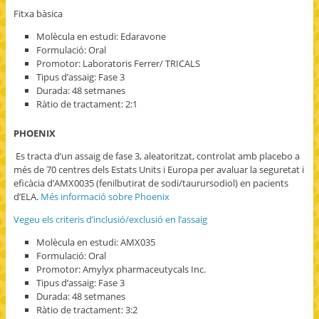
Fitxa bàsica
Molècula en estudi: Edaravone
Formulació: Oral
Promotor: Laboratoris Ferrer/ TRICALS
Tipus d’assaig: Fase 3
Durada: 48 setmanes
Ràtio de tractament: 2:1
PHOENIX
Es tracta d’un assaig de fase 3, aleatoritzat, controlat amb placebo a
més de 70 centres dels Estats Units i Europa per avaluar la seguretat i
eficàcia d’AMX0035 (fenilbutirat de sodi/taurursodiol) en pacients
d’ELA.
Més informació sobre Phoenix
Vegeu els criteris d’inclusió/exclusió en l’assaig
Molècula en estudi: AMX035
Formulació: Oral
Promotor: Amylyx pharmaceutycals Inc.
Tipus d’assaig: Fase 3
Durada: 48 setmanes
Ràtio de tractament: 3:2