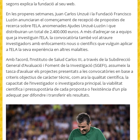
segons explica la fundació al seu web.
En les properes setmanes, Juan Carlos Unzué i la Fundació Francisco
Luzón anunciaran el començament de recepció de propostes de
recerca sobre l’ELA, anomenades Ajudes Unzué-Luzón i que
distribuiran un total de 2.400.000 euros. A més d’adreçar-se a equips
que ja investiguin l’ELA, la convocatòria també vol atraure
investigadors amb enfocaments nous o científics que vulguin aplicar
a l’ELA la seva experiència en altres malalties.
Amb l’acord, l’Instituto de Salud Carlos III, a través de la Subdirecció
General d’Avaluació i Foment de la Investigació (SGEFI), assumeix la
tasca d’avaluar els projectes presentats a les convocatòries en base a
criteris objectius de caràcter tècnic, com ara la qualitat científica, la
capacitat de l’investigador o investigadora principal, la viabilitat
científica i pressupostària de cada proposta o l’existència d’un pla
adequat per difondre i transferir els resultats.