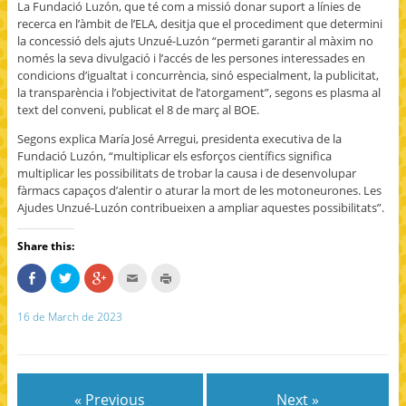
La Fundació Luzón, que té com a missió donar suport a línies de
recerca en l’àmbit de l’ELA, desitja que el procediment que determini
la concessió dels ajuts Unzué-Luzón “permeti garantir al màxim no
només la seva divulgació i l’accés de les persones interessades en
condicions d’igualtat i concurrència, sinó especialment, la publicitat,
la transparència i l’objectivitat de l’atorgament”, segons es plasma al
text del conveni, publicat el 8 de març al BOE.
Segons explica María José Arregui, presidenta executiva de la
Fundació Luzón, “multiplicar els esforços científics significa
multiplicar les possibilitats de trobar la causa i de desenvolupar
fàrmacs capaços d’alentir o aturar la mort de les motoneurones. Les
Ajudes Unzué-Luzón contribueixen a ampliar aquestes possibilitats”.
Share this:
S
C
C
C
C
h
l
l
l
l
a
i
i
i
i
r
c
c
c
c
16 de March de 2023
e
k
k
k
k
o
t
t
t
t
n
o
o
o
o
F
s
s
e
p
a
h
h
m
r
c
a
a
a
i
e
r
r
i
n
b
e
e
l
t
« Previous
Next »