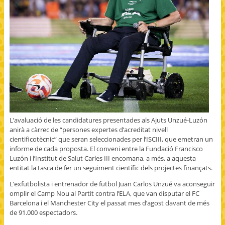
L’avaluació de les candidatures presentades als Ajuts Unzué-Luzón
anirà a càrrec de “persones expertes d’acreditat nivell
cientificotècnic” que seran seleccionades per l’ISCIII, que emetran un
informe de cada proposta. El conveni entre la Fundació Francisco
Luzón i l’Institut de Salut Carles III encomana, a més, a aquesta
entitat la tasca de fer un seguiment científic dels projectes finançats.
L’exfutbolista i entrenador de futbol Juan Carlos Unzué va aconseguir
omplir el Camp Nou al Partit contra l’ELA, que van disputar el FC
Barcelona i el Manchester City el passat mes d’agost davant de més
de 91.000 espectadors.