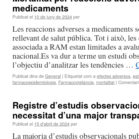
medicaments
Publicat el
10 de juny de 2024
per
Les reaccions adverses a medicaments s
rellevant de salut pública. Tot i això, le
associada a RAM estan limitades a aval
nacional.Es va dur a terme un estudi o
l’objectiu d’analitzar les tendències …
C
Publicat dins de
General
|
Etiquetat com a
efectes adversos
,
est
farmacoepidemiologia
,
Farmacovigilancia
,
mortalitat
|
Comentari
Registre d’estudis observacio
necessitat d’una major transp
Publicat el
15 d'abril de 2024
per
La majoria d’estudis observacionals pub