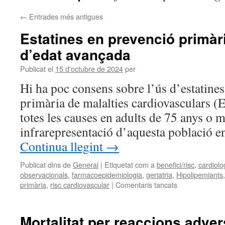
←
Entrades més antigues
Estatines en prevenció primàr
d’edat avançada
Publicat el
15 d'octubre de 2024
per
Hi ha poc consens sobre l’ús d’estatines
primària de malalties cardiovasculars (E
totes les causes en adults de 75 anys o m
infrarepresentació d’aquesta població e
Continua llegint
→
Publicat dins de
General
|
Etiquetat com a
benefici/risc
,
cardiolo
observacionals
,
farmacoepidemiologia
,
geriatria
,
Hipolipemiants
primària
,
risc cardiovascular
|
Comentaris tancats
Mortalitat per reaccions adver