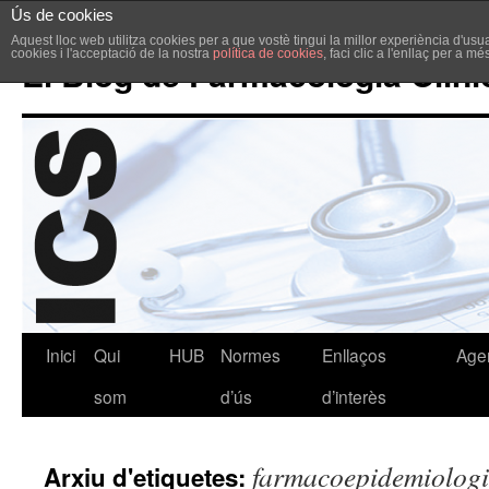
Ús de cookies
Aquest lloc web utilitza cookies per a que vostè tingui la millor experiència d'u
cookies i l'acceptació de la nostra
política de cookies
, faci clic a l'enllaç per a m
El Blog de Farmacologia Clíni
Inici
Qui
HUB
Normes
Enllaços
Age
som
d’ús
d’interès
farmacoepidemiolog
Arxiu d'etiquetes: