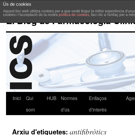
Ús de cookies
Aquest lloc web utilitza cookies per a que vostè tingui la millor experiència d'u
cookies i l'acceptació de la nostra
política de cookies
, faci clic a l'enllaç per a m
El Blog de Farmacologia Clíni
Inici
Qui
HUB
Normes
Enllaços
Age
som
d’ús
d’interès
antifibròtics
Arxiu d'etiquetes: