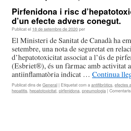
Pirfenidona i risc d’hepatotox
d’un efecte advers conegut.
Publicat el
18 de setembre de 2020
per
El Ministeri de Sanitat de Canadà ha em
setembre, una nota de seguretat en relac
d’hepatotoxicitat associat a l’ús de pir
(Esbriet®), és un fàrmac amb activitat an
antiinflamatòria indicat …
Continua lle
Publicat dins de
General
|
Etiquetat com a
antifibròtics
,
efectes 
hepatitis
,
hepatotoxicitat
,
pirfenidona
,
pneumologia
|
Comentaris