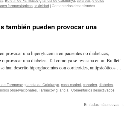
ias
,
Boletín de Farmacovigilancia de Catalunya
,
cefaleas
,
efectos
iones farmacológicas
,
toxicidad
|
Comentarios desactivados
cos también pueden provocar una
en provocar una hiperglucemia en pacientes no diabéticos,
 o provocar una diabetes. Tal como ya se revisaba en un Butlletí
se han descrito hiperglucemias con corticoides, antipsicóticos …
n de Farmacovigilancia de Catalunya
,
caso-control
,
cohortes
,
diabetes
,
tudios observacionales
,
Farmacovigilancia
|
Comentarios desactivados
Entradas más nuevas
→