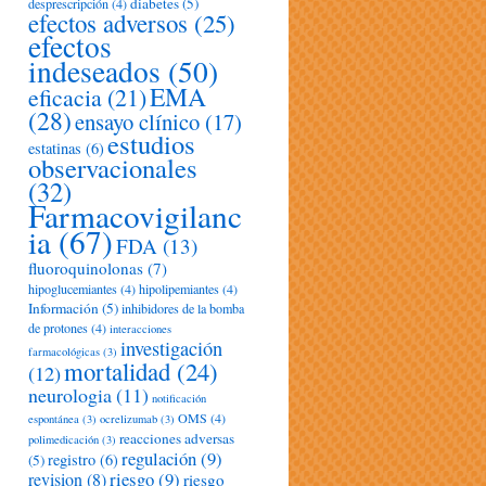
diabetes
(5)
desprescripción
(4)
efectos adversos
(25)
efectos
indeseados
(50)
EMA
eficacia
(21)
(28)
ensayo clínico
(17)
estudios
estatinas
(6)
observacionales
(32)
Farmacovigilanc
ia
(67)
FDA
(13)
fluoroquinolonas
(7)
hipoglucemiantes
(4)
hipolipemiantes
(4)
Información
(5)
inhibidores de la bomba
de protones
(4)
interacciones
investigación
farmacológicas
(3)
mortalidad
(24)
(12)
neurologia
(11)
notificación
OMS
(4)
espontánea
(3)
ocrelizumab
(3)
reacciones adversas
polimedicación
(3)
regulación
(9)
registro
(6)
(5)
riesgo
(9)
revision
(8)
riesgo