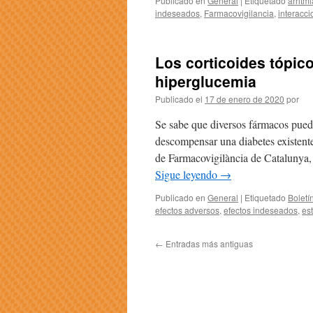
Publicado en
General
|
Etiquetado
arritm
indeseados
,
Farmacovigilancia
,
interacc
Los corticoides tópi
hiperglucemia
Publicado el
17 de enero de 2020
por
Se sabe que diversos fármacos pued
descompensar una diabetes existente
de Farmacovigilància de Catalunya, 
Sigue leyendo
→
Publicado en
General
|
Etiquetado
Boletí
efectos adversos
,
efectos indeseados
,
es
←
Entradas más antiguas