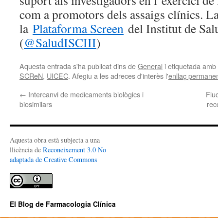
suport als investigadors en l’exercici de 
com a promotors dels assaigs clínics. 
la
Plataforma Screen
del Institut de Sal
(
@SaludISCIII
)
Aquesta entrada s'ha publicat dins de
General
i etiquetada amb
SCReN
,
UICEC
. Afegiu a les adreces d'interès l'
enllaç permane
←
Intercanvi de medicaments biològics i
Flu
biosimilars
rec
Aquesta obra està subjecta a una
llicència de
Reconeixement 3.0 No
adaptada de Creative Commons
El Blog de Farmacologia Clínica