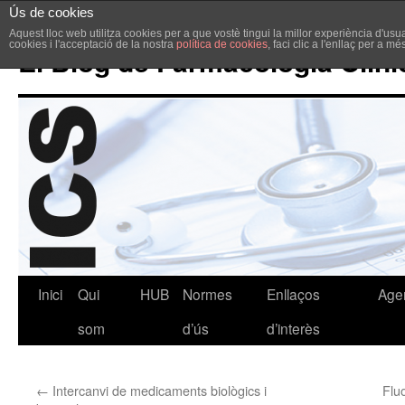
Ús de cookies
Aquest lloc web utilitza cookies per a que vostè tingui la millor experiència d'u
cookies i l'acceptació de la nostra
política de cookies
, faci clic a l'enllaç per a m
El Blog de Farmacologia Clíni
Inici
Qui
HUB
Normes
Enllaços
Age
som
d’ús
d’interès
←
Intercanvi de medicaments biològics i
Flu