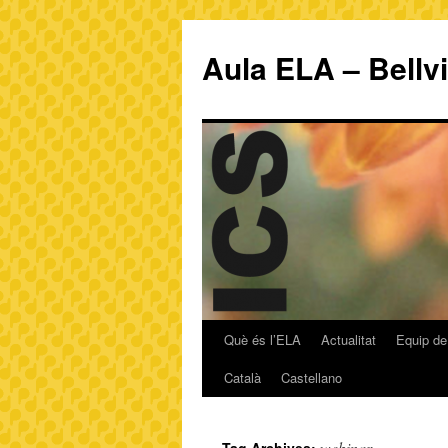
Aula ELA – Bellv
Què és l’ELA
Actualitat
Equip de
Català
Castellano
webinar