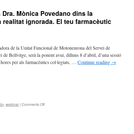
a Dra. Mònica Povedano dins la
realitat ignorada. El teu farmacèutic
dora de la Unitat Funcional de Motoneurona del Servei de
 de Bellvitge, serà la ponent avui, dilluns 8 d’abril, d’una sessió
 hores per als farmacèutics col·legiats, …
Continue reading
→
ón
,
webinar
|
Comments Off