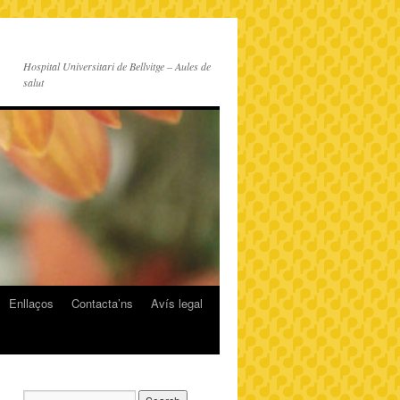
Hospital Universitari de Bellvitge – Aules de
salut
Enllaços
Contacta’ns
Avís legal