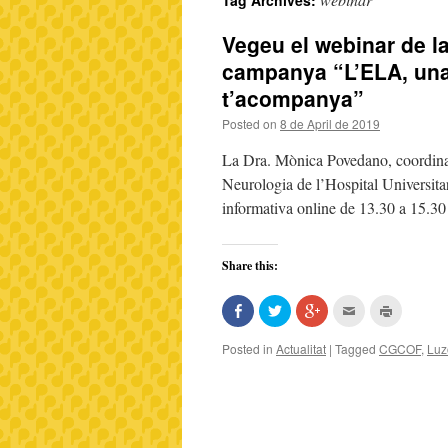
Tag Archives:
Vegeu el webinar de l
campanya “L’ELA, una 
t’acompanya”
Posted on
8 de April de 2019
La Dra. Mònica Povedano, coordina
Neurologia de l’Hospital Universitari
informativa online de 13.30 a 15.30
Share this:
Share
Click
Click
Click
Click
on
to
to
to
to
Facebook
share
share
email
print
(Opens
on
on
this
(Opens
Posted in
Actualitat
|
Tagged
CGCOF
,
Luz
in
Twitter
Google+
to
in
new
(Opens
(Opens
a
new
window)
in
in
friend
window)
new
new
(Opens
window)
window)
in
new
window)