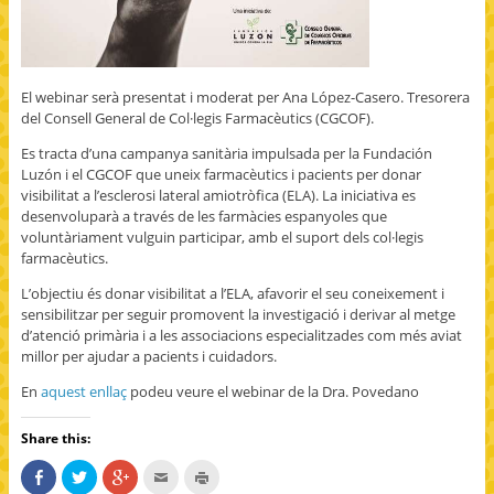
El webinar serà presentat i moderat per Ana López-Casero. Tresorera
del Consell General de Col·legis Farmacèutics (CGCOF).
Es tracta d’una campanya sanitària impulsada per la Fundación
Luzón i el CGCOF que uneix farmacèutics i pacients per donar
visibilitat a l’esclerosi lateral amiotròfica (ELA). La iniciativa es
desenvoluparà a través de les farmàcies espanyoles que
voluntàriament vulguin participar, amb el suport dels col·legis
farmacèutics.
L’objectiu és donar visibilitat a l’ELA, afavorir el seu coneixement i
sensibilitzar per seguir promovent la investigació i derivar al metge
d’atenció primària i a les associacions especialitzades com més aviat
millor per ajudar a pacients i cuidadors.
En
aquest enllaç
podeu veure el webinar de la Dra. Povedano
Share this:
S
C
C
C
C
h
l
l
l
l