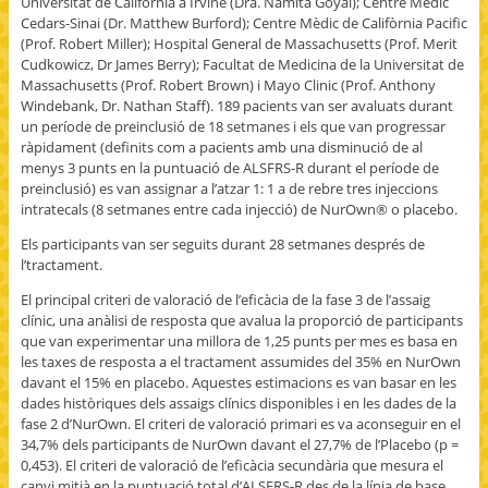
Universitat de Califòrnia a Irvine (Dra. Namita Goyal); Centre Mèdic
Cedars-Sinai (Dr. Matthew Burford); Centre Mèdic de Califòrnia Pacific
(Prof. Robert Miller); Hospital General de Massachusetts (Prof. Merit
Cudkowicz, Dr James Berry); Facultat de Medicina de la Universitat de
Massachusetts (Prof. Robert Brown) i Mayo Clinic (Prof. Anthony
Windebank, Dr. Nathan Staff). 189 pacients van ser avaluats durant
un període de preinclusió de 18 setmanes i els que van progressar
ràpidament (definits com a pacients amb una disminució de al
menys 3 punts en la puntuació de ALSFRS-R durant el període de
preinclusió) es van assignar a l’atzar 1: 1 a de rebre tres injeccions
intratecals (8 setmanes entre cada injecció) de NurOwn® o placebo.
Els participants van ser seguits durant 28 setmanes després de
l’tractament.
El principal criteri de valoració de l’eficàcia de la fase 3 de l’assaig
clínic, una anàlisi de resposta que avalua la proporció de participants
que van experimentar una millora de 1,25 punts per mes es basa en
les taxes de resposta a el tractament assumides del 35% en NurOwn
davant el 15% en placebo. Aquestes estimacions es van basar en les
dades històriques dels assaigs clínics disponibles i en les dades de la
fase 2 d’NurOwn. El criteri de valoració primari es va aconseguir en el
34,7% dels participants de NurOwn davant el 27,7% de l’Placebo (p =
0,453). El criteri de valoració de l’eficàcia secundària que mesura el
canvi mitjà en la puntuació total d’ALSFRS-R des de la línia de base