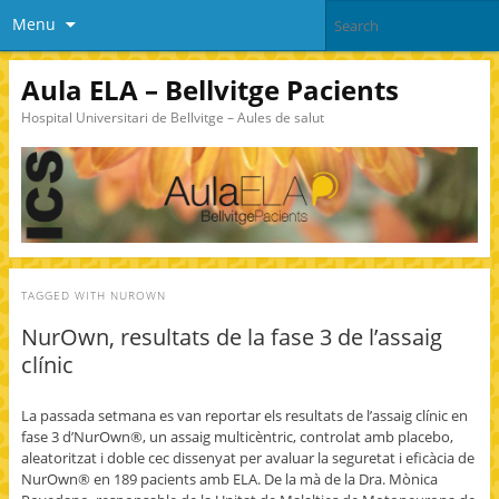
Menu
Aula ELA – Bellvitge Pacients
Hospital Universitari de Bellvitge – Aules de salut
TAGGED WITH
NUROWN
NurOwn, resultats de la fase 3 de l’assaig
clínic
La passada setmana es van reportar els resultats de l’assaig clínic en
fase 3 d’NurOwn®, un assaig multicèntric, controlat amb placebo,
aleatoritzat i doble cec dissenyat per avaluar la seguretat i eficàcia de
NurOwn® en 189 pacients amb ELA. De la mà de la Dra. Mònica