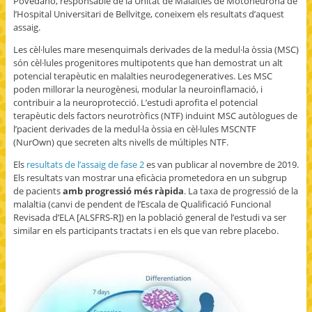
Povedano, responsable de la Unitat de Malalties de Motoneurona de
l’Hospital Universitari de Bellvitge, coneixem els resultats d’aquest
assaig.
Les cèl·lules mare mesenquimals derivades de la medul·la òssia (MSC)
són cèl·lules progenitores multipotents que han demostrat un alt
potencial terapèutic en malalties neurodegeneratives. Les MSC
poden millorar la neurogènesi, modular la neuroinflamació, i
contribuir a la neuroprotecció. L’estudi aprofita el potencial
terapèutic dels factors neurotròfics (NTF) induint MSC autòlogues de
l’pacient derivades de la medul·la òssia en cèl·lules MSCNTF
(NurOwn) que secreten alts nivells de múltiples NTF.
Els
resultats de l’assaig de fase 2
es van publicar al novembre de 2019.
Els resultats van mostrar una eficàcia prometedora en un subgrup
de pacients
amb progressió més ràpida
. La taxa de progressió de la
malaltia (canvi de pendent de l’Escala de Qualificació Funcional
Revisada d’ELA [ALSFRS-R]) en la població general de l’estudi va ser
similar en els participants tractats i en els que van rebre placebo.