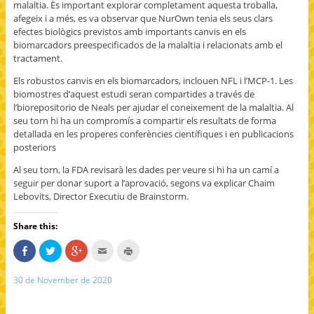
malaltia. Ës important explorar completament aquesta troballa,
afegeix i a més, es va observar que NurOwn tenia els seus clars
efectes biològics previstos amb importants canvis en els
biomarcadors preespecificados de la malaltia i relacionats amb el
tractament.
Els robustos canvis en els biomarcadors, inclouen NFL i l’MCP-1. Les
biomostres d’aquest estudi seran compartides a través de
l’biorepositorio de Neals per ajudar el coneixement de la malaltia. Al
seu torn hi ha un compromís a compartir els resultats de forma
detallada en les properes conferències científiques i en publicacions
posteriors
Al seu torn, la FDA revisarà les dades per veure si hi ha un camí a
seguir per donar suport a l’aprovació, segons va explicar Chaim
Lebovits, Director Executiu de Brainstorm.
Share this:
S
C
C
C
C
h
l
l
l
l
a
i
i
i
i
r
c
c
c
c
30 de November de 2020
e
k
k
k
k
o
t
t
t
t
n
o
o
o
o
F
s
s
e
p