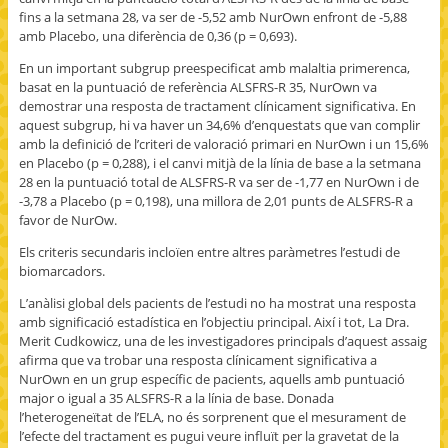
fins a la setmana 28, va ser de -5,52 amb NurOwn enfront de -5,88
amb Placebo, una diferència de 0,36 (p = 0,693).
En un important subgrup preespecificat amb malaltia primerenca,
basat en la puntuació de referència ALSFRS-R 35, NurOwn va
demostrar una resposta de tractament clínicament significativa. En
aquest subgrup, hi va haver un 34,6% d’enquestats que van complir
amb la definició de l’criteri de valoració primari en NurOwn i un 15,6%
en Placebo (p = 0,288), i el canvi mitjà de la línia de base a la setmana
28 en la puntuació total de ALSFRS-R va ser de -1,77 en NurOwn i de
-3,78 a Placebo (p = 0,198), una millora de 2,01 punts de ALSFRS-R a
favor de NurOw.
Els criteris secundaris incloïen entre altres paràmetres l’estudi de
biomarcadors.
L’anàlisi global dels pacients de l’estudi no ha mostrat una resposta
amb significació estadística en l’objectiu principal. Així i tot, La Dra.
Merit Cudkowicz, una de les investigadores principals d’aquest assaig
afirma que va trobar una resposta clínicament significativa a
NurOwn en un grup específic de pacients, aquells amb puntuació
major o igual a 35 ALSFRS-R a la línia de base. Donada
l’heterogeneïtat de l’ELA, no és sorprenent que el mesurament de
l’efecte del tractament es pugui veure influït per la gravetat de la