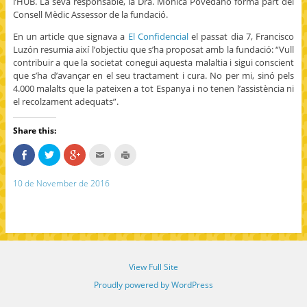
l’HUB. La seva responsable, la Dra. Mònica Povedano forma part del
Consell Mèdic Assessor de la fundació.
En un article que signava a
El Confidencial
el passat dia 7, Francisco
Luzón resumia així l’objectiu que s’ha proposat amb la fundació: “Vull
contribuir a que la societat conegui aquesta malaltia i sigui conscient
que s’ha d’avançar en el seu tractament i cura. No per mi, sinó pels
4.000 malalts que la pateixen a tot Espanya i no tenen l’assistència ni
el recolzament adequats”.
Share this:
S
C
C
C
C
h
l
l
l
l
a
i
i
i
i
r
c
c
c
c
10 de November de 2016
e
k
k
k
k
o
t
t
t
t
n
o
o
o
o
F
s
s
e
p
a
h
h
m
r
c
a
a
a
i
e
r
r
i
n
b
e
e
l
t
o
o
o
t
(
o
n
n
h
O
View Full Site
k
T
G
i
p
(
w
o
s
e
O
i
o
t
n
Proudly powered by WordPress
p
t
g
o
s
e
t
l
a
i