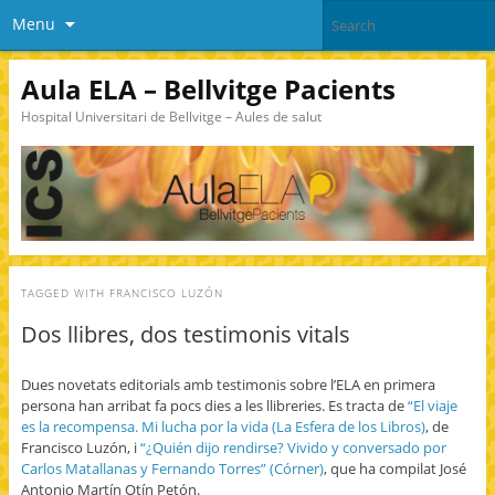
Menu
Aula ELA – Bellvitge Pacients
Hospital Universitari de Bellvitge – Aules de salut
TAGGED WITH
FRANCISCO LUZÓN
Dos llibres, dos testimonis vitals
Dues novetats editorials amb testimonis sobre l’ELA en primera
persona han arribat fa pocs dies a les llibreries. Es tracta de
“El viaje
es la recompensa. Mi lucha por la vida (La Esfera de los Libros)
, de
Francisco Luzón, i
“¿Quién dijo rendirse? Vivido y conversado por
Carlos Matallanas y Fernando Torres” (Córner)
, que ha compilat José
Antonio Martín Otín Petón.