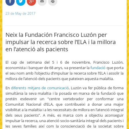
S
C
C
C
C
h
l
l
l
l
a
i
i
i
i
r
c
c
c
c
23 de May de 2017
e
k
k
k
k
o
t
t
t
t
n
o
o
o
o
F
s
s
e
p
a
h
h
m
r
c
a
a
a
i
Neix la Fundación Francisco Luzón per
e
r
r
i
n
b
e
e
l
t
impulsar la recerca sobre l’ELA i la millora
o
o
o
t
(
o
n
n
h
O
en l’atenció als pacients
k
T
G
i
p
(
w
o
s
e
O
i
o
t
n
p
t
g
o
s
El cap de setmana del 5 i 6 de novembre, Francisco Luzón,
e
t
l
a
i
n
e
e
f
n
economista i banquer de 68 anys, va presentar la
fundació
que porta
s
r
+
r
n
i
(
(
i
e
el seu nom amb l’objectiu d’impulsar la recerca sobre l’ELA i assolir la
n
O
O
e
w
millora de l’atenció dels pacients que pateixen aquesta malaltia.
n
p
p
n
w
e
e
e
d
i
w
n
n
(
n
En
diferents mitjans de comunicació
, Luzón va fer pública de forma
w
s
s
O
d
simultània la seva malaltia i la posada en marxa de la fundació que
i
i
i
p
o
n
n
n
e
w
pretén esdevenir un “centre vertebrador per conformar una
d
n
n
n
)
o
e
e
s
Comunitat Nacional d’ELA, que contribueixi a donar una major
w
w
w
i
visibilitat a la malaltia i a les necessitats de millora en l’atenció integral
)
w
w
n
i
i
n
dels seus pacients”. A més, es marca com a objectiu aconseguir
n
n
e
impulsar la recerca, una atenció socio-sanitària integral dels pacients i
d
d
w
o
o
w
les seves famílies així com la conscienciació de la societat sobre
w
w
i